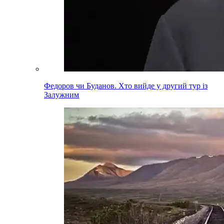
Федоров чи Буданов. Хто вийде у другий тур із
Залужним