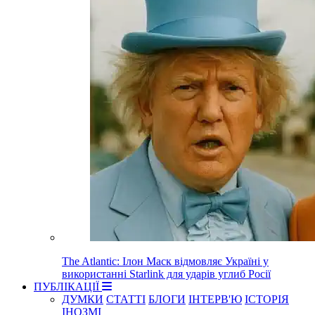
The Atlantic: Ілон Маск відмовляє Україні у
використанні Starlink для ударів углиб Росії
ПУБЛІКАЦІЇ
ДУМКИ
СТАТТІ
БЛОГИ
ІНТЕРВ'Ю
ІСТОРІЯ
ІНОЗМІ