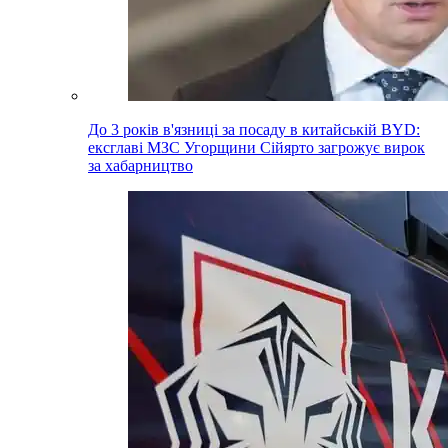
До 3 років в'язниці за посаду в китайській BYD:
ексглаві МЗС Угорщини Сійярто загрожує вирок
за хабарництво