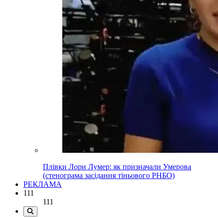
Плівки Лори Лумер: як призначали Умерова
(стенограма засідання тіньового РНБО)
РЕКЛАМА
111
111