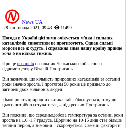
News UA
28 листопада 2021, 09:43
11499
Погода в Україні цієї зими очікується м'яка і сильних
катаклізмів синоптики не прогнозують. Однак сильні
морози все ж будуть, і справжня зима нашу країну прийде
хоча б на кілька тижнів.
Про це
розповів
начальник Черкаського обласного
гідрометцентру Віталій Постригань.
Він зазначив, що кількість природних катаклізмів за останні
роки значно зросла. І протягом 50 років це призвело до
загибелі двох мільйонів людей.
«Імовірність природних катаклізмів збільшується, тому до
цього потрібно готуватися», – підкреслив Постригань.
Він пояснив, що середньодобова температура за останні роки
зросла на 1,6 -1,7 градуса. Щорічно на 10-15 днів стає більше
теплий період, а зимовий – скорочується. Саме ці фактори й