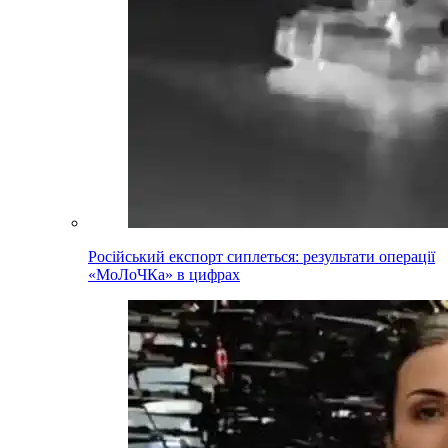
Російський експорт сиплеться: результати операції
«МоЛоЧКа» в цифрах