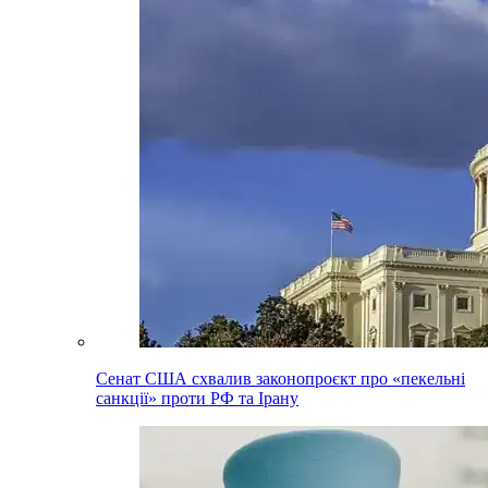
Сенат США схвалив законопроєкт про «пекельні
санкції» проти РФ та Ірану