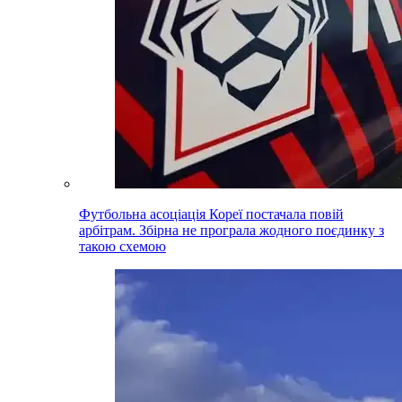
Футбольна асоціація Кореї постачала повій
арбітрам. Збірна не програла жодного поєдинку з
такою схемою