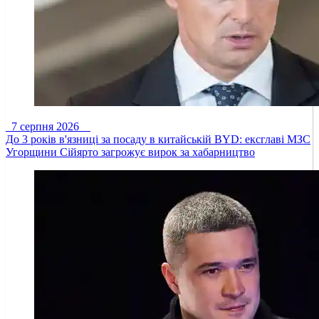
7 серпня 2026
До 3 років в'язниці за посаду в китайській BYD: ексглаві МЗС
Угорщини Сійярто загрожує вирок за хабарництво