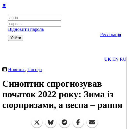
Відновити пароль
Реєстрація
Увійти
UK
EN
RU
Новини
,
Погода
Синоптик спрогнозував
початок 2022 року: Зима із
сюрпризами, а весна – рання