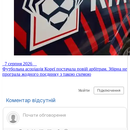
7 серпня 2026
Футбольна асоціація Кореї постачала повій арбітрам. Збірна не
програла жодного поєдинку з такою схемою