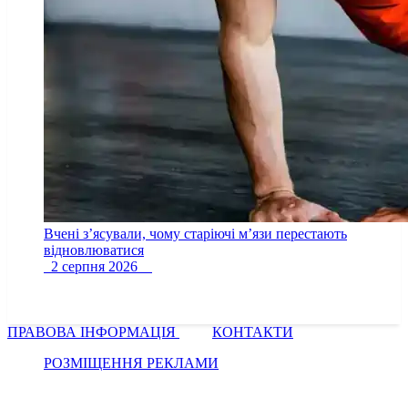
Вчені з’ясували, чому старіючі м’язи перестають
відновлюватися
2 серпня 2026
ПРАВОВА ІНФОРМАЦІЯ
КОНТАКТИ
РОЗМІЩЕННЯ РЕКЛАМИ