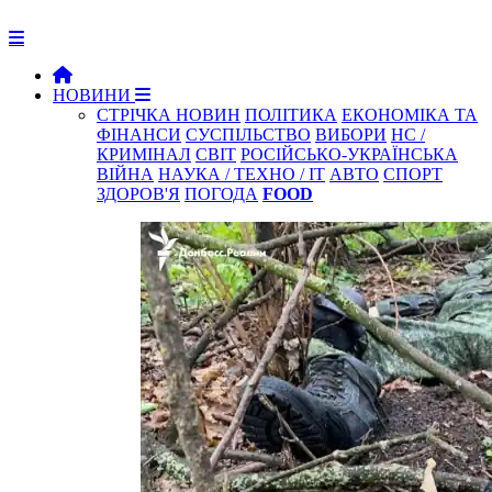
НОВИНИ
СТРІЧКА НОВИН
ПОЛІТИКА
ЕКОНОМІКА ТА
ФІНАНСИ
СУСПІЛЬСТВО
ВИБОРИ
НС /
КРИМІНАЛ
СВІТ
РОСІЙСЬКО-УКРАЇНСЬКА
ВІЙНА
НАУКА / ТЕХНО / IT
АВТО
СПОРТ
ЗДОРОВ'Я
ПОГОДА
FOOD