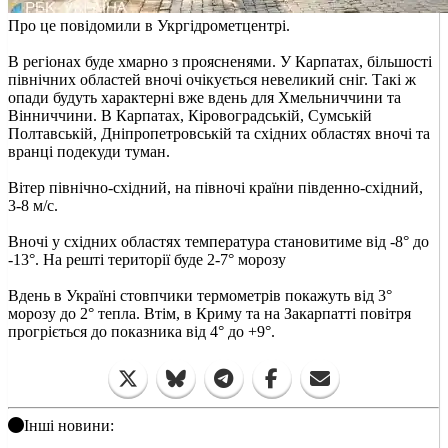
Про це повідомили в Укргідрометцентрі.
В регіонах буде хмарно з проясненями. У Карпатах, більшості
північних областей вночі очікується невеликий сніг. Такі ж
опади будуть характерні вже вдень для Хмельниччини та
Вінниччини. В Карпатах, Кіровоградській, Сумській
Полтавській, Дніпропетровській та східних областях вночі та
вранці подекуди туман.
Вітер північно-східний, на півночі країни південно-східний,
3-8 м/с.
Вночі у східних областях температура становитиме від -8° до
-13°. На решті території буде 2-7° морозу
Вдень в Україні стовпчики термометрів покажуть від 3°
морозу до 2° тепла. Втім, в Криму та на Закарпатті повітря
прогріється до показника від 4° до +9°.
Інші новини: