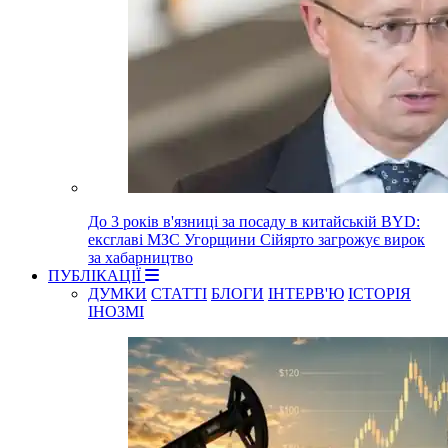
До 3 років в'язниці за посаду в китайській BYD:
ексглаві МЗС Угорщини Сійярто загрожує вирок
за хабарництво
ПУБЛІКАЦІЇ
ДУМКИ
СТАТТІ
БЛОГИ
ІНТЕРВ'Ю
ІСТОРІЯ
ІНОЗМІ