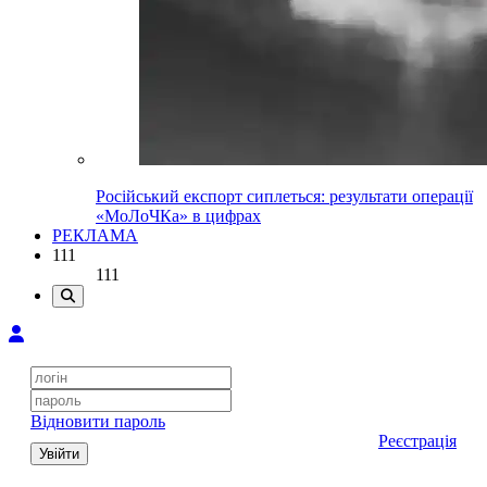
Російський експорт сиплеться: результати операції
«МоЛоЧКа» в цифрах
РЕКЛАМА
111
111
Відновити пароль
Реєстрація
Увійти