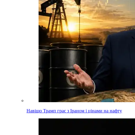
Навіщо Трамп грає з Іраном і цінами на нафту