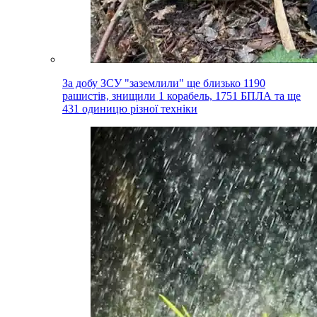
За добу ЗСУ "заземлили" ще близько 1190
рашистів, знищили 1 корабель, 1751 БПЛА та ще
431 одиницю різної техніки