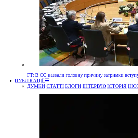
FT: В ЄС назвали головну причину затримки вступ
ПУБЛІКАЦІЇ
ДУМКИ
СТАТТІ
БЛОГИ
ІНТЕРВ'Ю
ІСТОРІЯ
ІНО