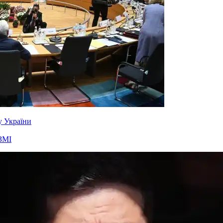
у України
ЗМІ