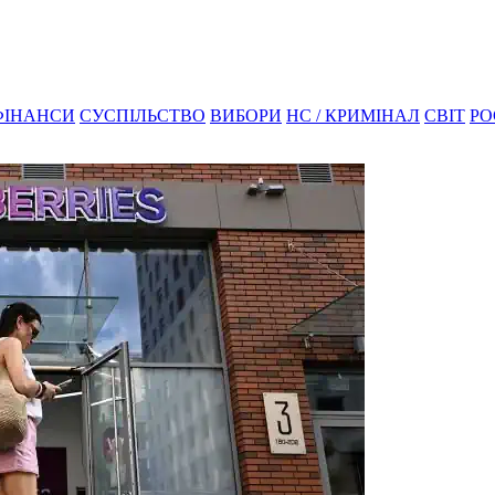
ФІНАНСИ
СУСПІЛЬСТВО
ВИБОРИ
НС / КРИМІНАЛ
СВІТ
РО