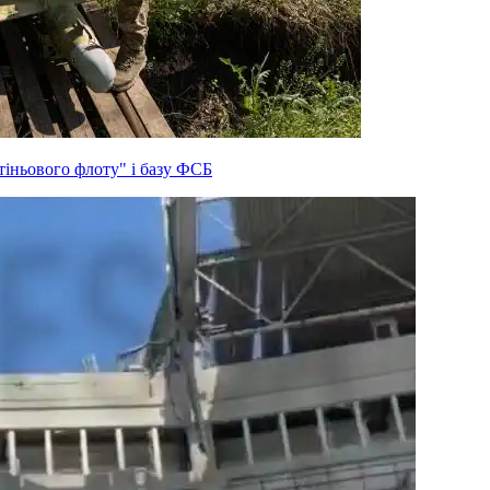
тіньового флоту" і базу ФСБ