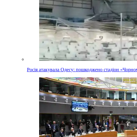
Росія атакувала Одесу: пошкоджено стадіон «Чорн