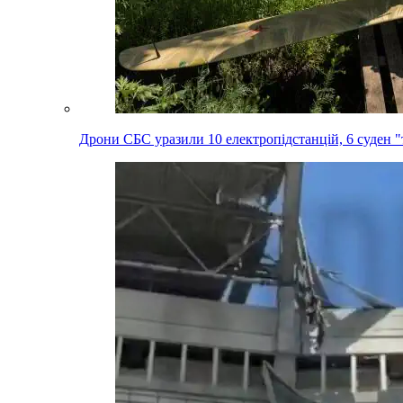
Дрони СБС уразили 10 електропідстанцій, 6 суден "