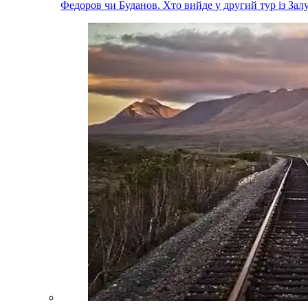
Федоров чи Буданов. Хто вийде у другий тур із За