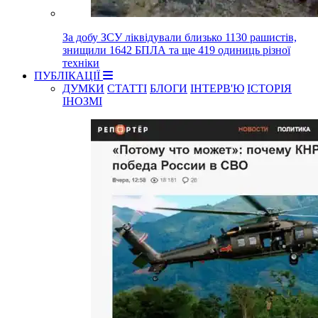
За добу ЗСУ ліквідували близько 1130 рашистів,
знищили 1642 БПЛА та ще 419 одиниць різної
техніки
ПУБЛІКАЦІЇ
ДУМКИ
СТАТТІ
БЛОГИ
ІНТЕРВ'Ю
ІСТОРІЯ
ІНОЗМІ