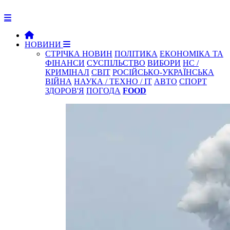
НОВИНИ
СТРІЧКА НОВИН
ПОЛІТИКА
ЕКОНОМІКА ТА
ФІНАНСИ
СУСПІЛЬСТВО
ВИБОРИ
НС /
КРИМІНАЛ
СВІТ
РОСІЙСЬКО-УКРАЇНСЬКА
ВІЙНА
НАУКА / ТЕХНО / IT
АВТО
СПОРТ
ЗДОРОВ'Я
ПОГОДА
FOOD