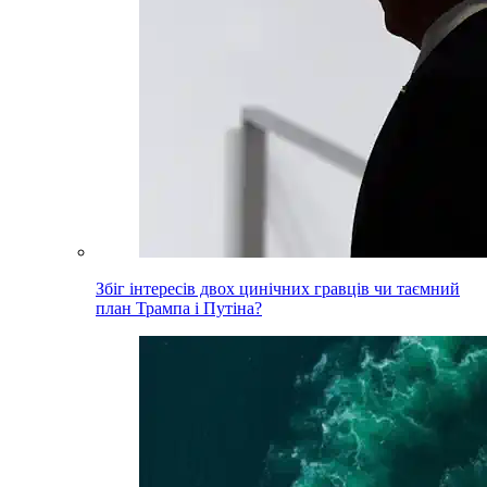
Збіг інтересів двох цинічних гравців чи таємний
план Трампа і Путіна?