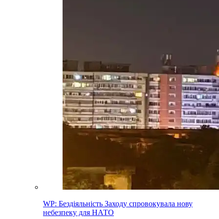
WP: Бездіяльність Заходу спровокувала нову
небезпеку для НАТО