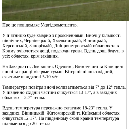
Про це повідомляє Укргідрометцентр.
У пʼятницю буде хмарно з проясненнями. Вночі у більшості
північних, Чернівецькій, Хмельницькій, Вінницькій,
Херсонській, Запорізькій, Дніпропетровській областях та в
Криму очікуються дощі, подекуди грози. Вдень дощі будуть в
усіх областях, крім західних.
На Закарпатті, Львівщині, Одещині, Вінниччині та Київщині
вночі та вранці місцями туман. Вітер північно-західний,
сягатиме швидкості 5-10 м/с.
Температура повітря вночі коливатиметься від 7° до 12° тепла.
У південно-східній частині очікується 13-17°, а в західних
областях – 2-7° тепла.
Вдень температура переважно сягатиме 18-23° тепла. У
західних, Вінницькій, Житомирській та Київській областях
очікується 12-17°. На південному сході країни температура
підніметься до 26° тепла.