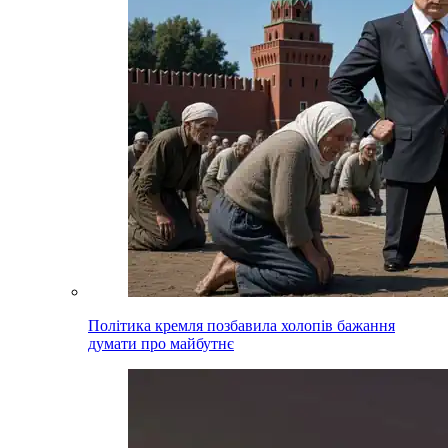
Політика кремля позбавила холопів бажання
думати про майбутнє