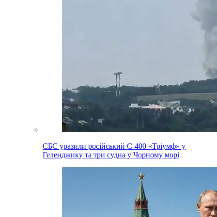
СБС уразили російський С-400 «Тріумф» у
Геленджику та три судна у Чорному морі