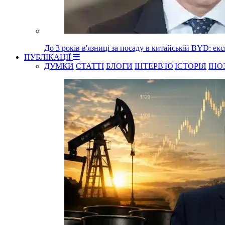
До 3 років в'язниці за посаду в китайській BYD: е
ПУБЛІКАЦІЇ
ДУМКИ
СТАТТІ
БЛОГИ
ІНТЕРВ'Ю
ІСТОРІЯ
ІНО