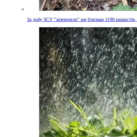
За добу ЗСУ "заземлили" ще близько 1190 рашистів