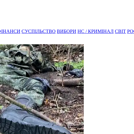
ФІНАНСИ
СУСПІЛЬСТВО
ВИБОРИ
НС / КРИМІНАЛ
СВІТ
РО