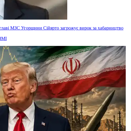
ксглаві МЗС Угорщини Сійярто загрожує вирок за хабарництво
ЗМІ