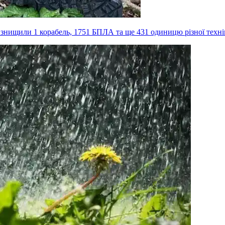
, знищили 1 корабель, 1751 БПЛА та ще 431 одиницю різної техн