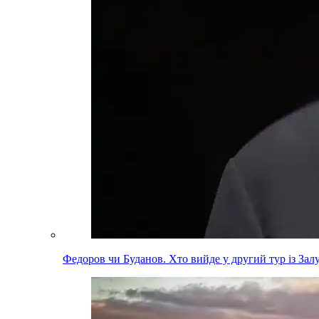
Федоров чи Буданов. Хто вийде у другий тур із За