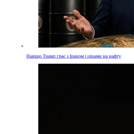
Навіщо Трамп грає з Іраном і цінами на нафту