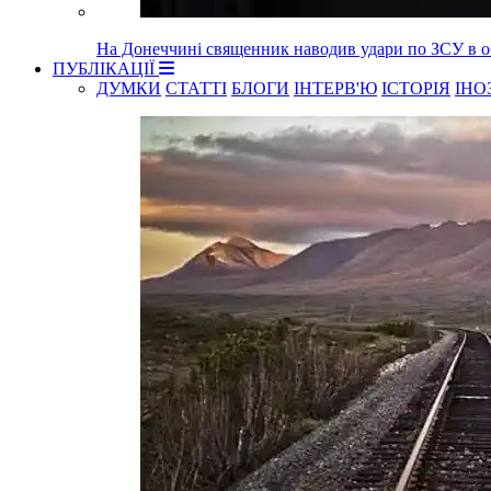
На Донеччині священник наводив удари по ЗСУ в об
ПУБЛІКАЦІЇ
ДУМКИ
СТАТТІ
БЛОГИ
ІНТЕРВ'Ю
ІСТОРІЯ
ІНО