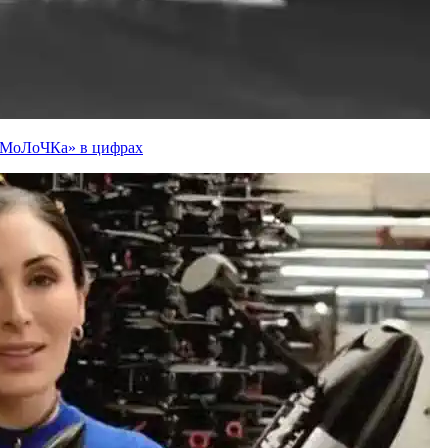
ї «МоЛоЧКа» в цифрах