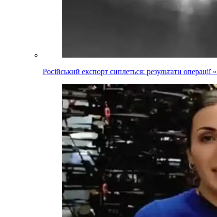
Російський експорт сиплеться: результати операці