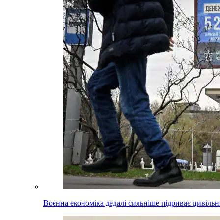
Воєнна економіка дедалі сильніше підриває цивільни