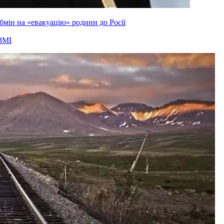
мін на «евакуацію» родини до Росії
ЗМІ