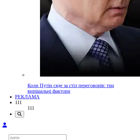
Коли Путін сяде за стіл переговорів: три
вирішальні фактори
РЕКЛАМА
111
111