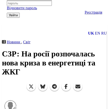
Відновити пароль
Реєстрація
Увійти
UK
EN
RU
Новини
,
Світ
СЗР: На росії розпочалась
нова криза в енергетиці та
ЖКГ