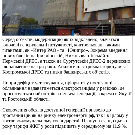
Серед об’єктів, модернізацію яких відкладено, значаться
ключові генерувальні потужності, контрольовані такими
гігантами, як «Интер РАО» та «Юнипро». Зокрема введення
нових блоків на Іриклінській, Нижньовартівській та
Пермській ДРЕС, а також на Сургутській ДРЕС-2 перенесено
щонайменше на три роки. Аналогічні затримки торкнулися
Костромської ДРЕС та низки башкирських об’єктів.
Попри дефіцит устаткування, пріоритет у постачанні
обладнання надаватиметься електростанціям у регіонах, де
прогнозується найгостріша нестача генерації, зокрема в Якутії
та Ростовській області.
Скорочення обсягів доступної генерації призвело до
зростання цін як на ринку електроенергії рф, так і в цілому у
житлово-комунальному господарстві. Планується, що цього
року тарифи ЖКГ у росії підвищать у середньому на 11,9 %.