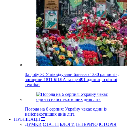
За добу ЗСУ ліквідували близько 1330 рашистів,
знищили 1811 БПЛА та ще 491 одиницю різної
техніки
Погода на 6 серпня: Україну чекає один із
найспекотніших днів літа
ПУБЛІКАЦІЇ
ДУМКИ
СТАТТІ
БЛОГИ
ІНТЕРВ'Ю
ІСТОРІЯ