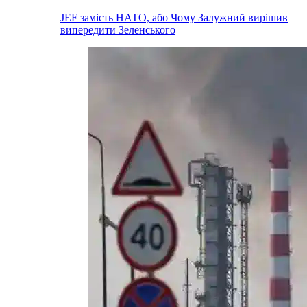
JEF замість НАТО, або Чому Залужний вирішив
випередити Зеленського