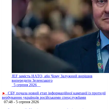
JEF замість НАТО, або Чому Залужний вирішив
випередити Зеленського
5 серпня 2026
►
СБУ почала новий етап інформаційної кампанії із протидії
вербуванню українців російськими спецслужбами
07:48 - 5 серпня 2026