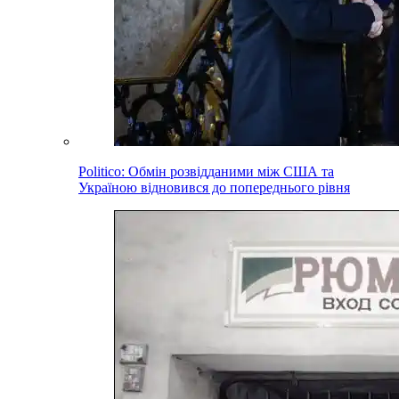
Politico: Обмін розвідданими між США та
Україною відновився до попереднього рівня