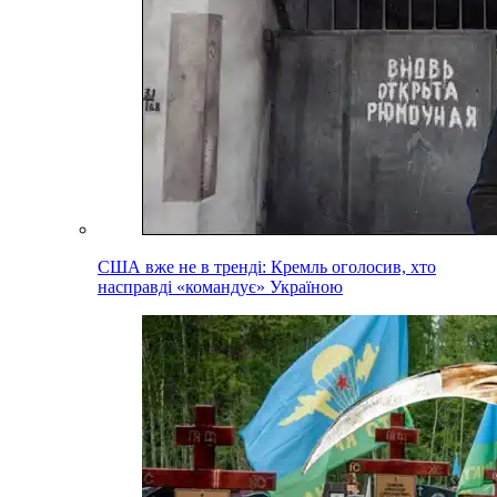
США вже не в тренді: Кремль оголосив, хто
насправді «командує» Україною