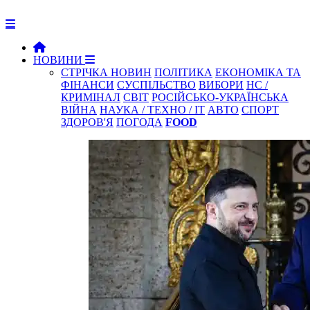
НОВИНИ
СТРІЧКА НОВИН
ПОЛІТИКА
ЕКОНОМІКА ТА
ФІНАНСИ
СУСПІЛЬСТВО
ВИБОРИ
НС /
КРИМІНАЛ
СВІТ
РОСІЙСЬКО-УКРАЇНСЬКА
ВІЙНА
НАУКА / ТЕХНО / IT
АВТО
СПОРТ
ЗДОРОВ'Я
ПОГОДА
FOOD