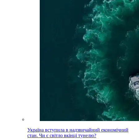
Україна вступила в надзвичайний економічний
стан. Чи є світло вкінці тунелю?