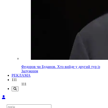
Федоров чи Буданов. Хто вийде у другий тур із
Залужним
РЕКЛАМА
111
111