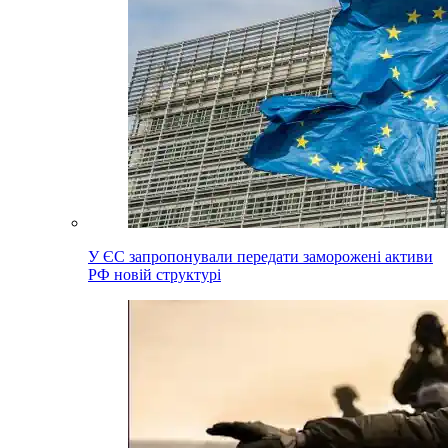
У ЄС запропонували передати заморожені активи
РФ новій структурі