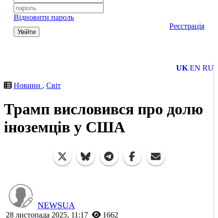
Відновити пароль
Реєстрація
Увійти
UK
EN
RU
Новини
,
Світ
Трамп висловився про долю
іноземців у США
NEWSUA
28 листопада 2025, 11:17
1662