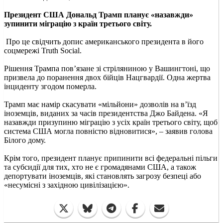
Президент США Дональд Трамп планує «назавжди»
зупинити міграцію з країн третього світу.
Про це свідчить допис американського президента в його
соцмережі Truth Social.
Рішення Трампа пов’язане зі стріляниною у Вашингтоні, що
призвела до поранення двох бійців Нацгвардії. Одна жертва
інциденту згодом померла.
Трамп має намір скасувати «мільйони» дозволів на в’їзд
іноземців, виданих за часів президентства Джо Байдена. «Я
назавжди призупиню міграцію з усіх країн третього світу, щоб
система США могла повністю відновитися», – заявив голова
Білого дому.
Крім того, президент планує припинити всі федеральні пільги
та субсидії для тих, хто не є громадянами США, а також
депортувати іноземців, які становлять загрозу безпеці або
«несумісні з західною цивілізацією».