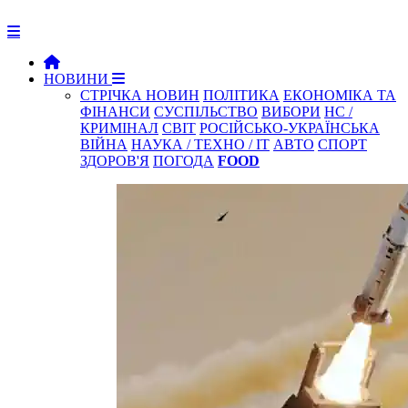
НОВИНИ
СТРІЧКА НОВИН
ПОЛІТИКА
ЕКОНОМІКА ТА
ФІНАНСИ
СУСПІЛЬСТВО
ВИБОРИ
НС /
КРИМІНАЛ
СВІТ
РОСІЙСЬКО-УКРАЇНСЬКА
ВІЙНА
НАУКА / ТЕХНО / IT
АВТО
СПОРТ
ЗДОРОВ'Я
ПОГОДА
FOOD