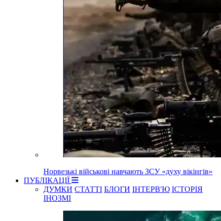
Норвезькі військові навчають ЗСУ «духу вікінгів»
ПУБЛІКАЦІЇ
ДУМКИ
СТАТТІ
БЛОГИ
ІНТЕРВ'Ю
ІСТОРІЯ
ІНОЗМІ