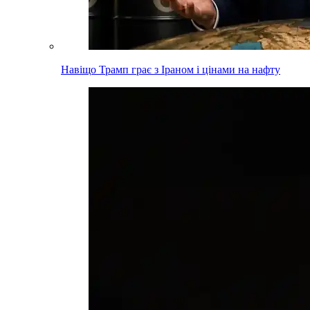
Навіщо Трамп грає з Іраном і цінами на нафту