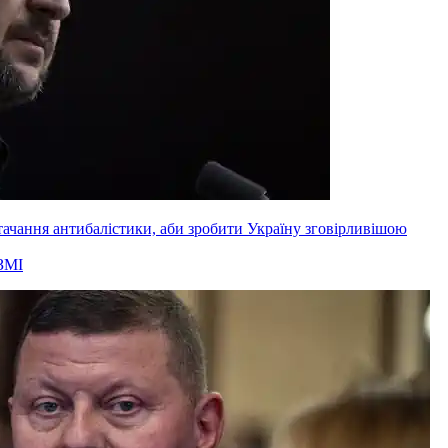
ачання антибалістики, аби зробити Україну зговірливішою
ЗМІ