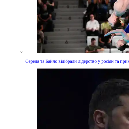
Середа та Байло відібрали лідерство у росіян та пр