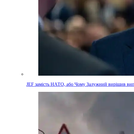
JEF замість НАТО, або Чому Залужний вирішив вип