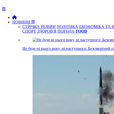
НОВИНИ
СТРІЧКА НОВИН
ПОЛІТИКА
ЕКОНОМІКА ТА 
СПОРТ
ЗДОРОВ'Я
ПОГОДА
FOOD
Не буде ні цього року, ні наступного: Безсмертний