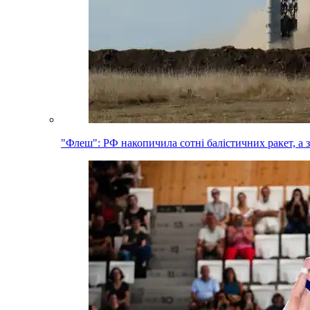
"Флеш": РФ накопичила сотні балістичних ракет, а 