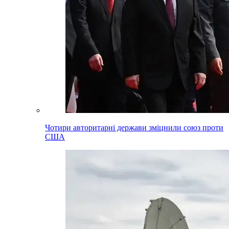
Чотири авторитарні держави зміцнили союз проти
США