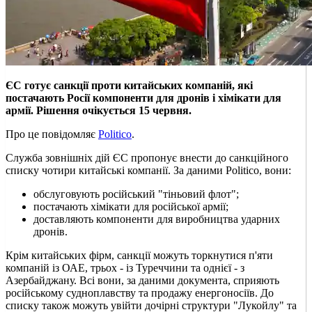
ЄС готує санкції проти китайських компаній, які
постачають Росії компоненти для дронів і хімікати для
армії. Рішення очікується 15 червня.
Про це повідомляє
Politico
.
Служба зовнішніх дій ЄС пропонує внести до санкційного
списку чотири китайські компанії. За даними Politico, вони:
обслуговують російський "тіньовий флот";
постачають хімікати для російської армії;
доставляють компоненти для виробництва ударних
дронів.
Крім китайських фірм, санкції можуть торкнутися п'яти
компаній із ОАЕ, трьох - із Туреччини та однієї - з
Азербайджану. Всі вони, за даними документа, сприяють
російському судноплавству та продажу енергоносіїв. До
списку також можуть увійти дочірні структури "Лукойлу" та