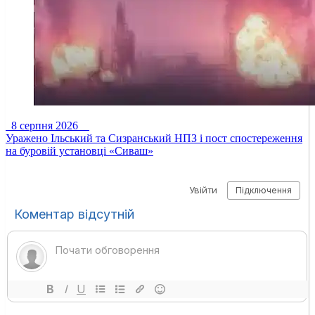
8 серпня 2026
Уражено Ільський та Сизранський НПЗ і пост спостереження
на буровій установці «Сиваш»