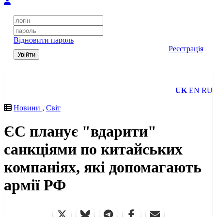
Відновити пароль
Реєстрація
Увійти
UK
EN
RU
Новини
,
Світ
ЄС планує "вдарити"
санкціями по китайських
компаніях, які допомагають
армії РФ