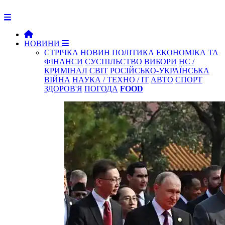
НОВИНИ
СТРІЧКА НОВИН
ПОЛІТИКА
ЕКОНОМІКА ТА
ФІНАНСИ
СУСПІЛЬСТВО
ВИБОРИ
НС /
КРИМІНАЛ
СВІТ
РОСІЙСЬКО-УКРАЇНСЬКА
ВІЙНА
НАУКА / ТЕХНО / IT
АВТО
СПОРТ
ЗДОРОВ'Я
ПОГОДА
FOOD