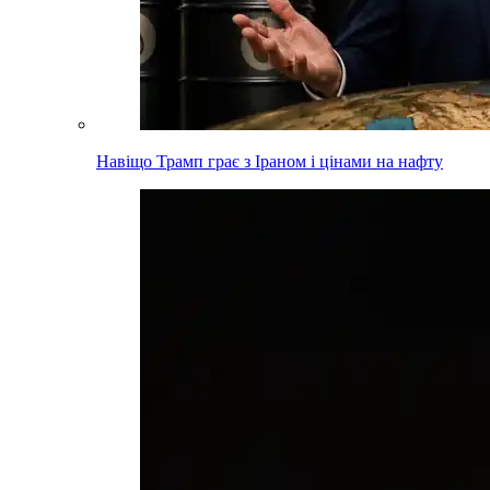
Навіщо Трамп грає з Іраном і цінами на нафту