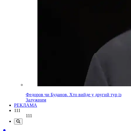
Федоров чи Буданов. Хто вийде у другий тур із
Залужним
РЕКЛАМА
111
111