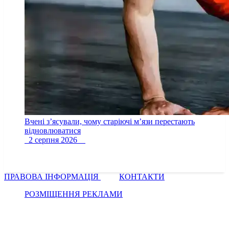
Вчені з’ясували, чому старіючі м’язи перестають
відновлюватися
2 серпня 2026
ПРАВОВА ІНФОРМАЦІЯ
КОНТАКТИ
РОЗМІЩЕННЯ РЕКЛАМИ