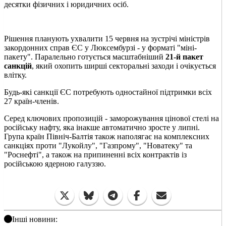
десятки фізичних і юридичних осіб.
Рішення планують ухвалити 15 червня на зустрічі міністрів
закордонних справ ЄС у Люксембурзі - у форматі "міні-
пакету". Паралельно готується масштабніший
21-й пакет
санкцій
, який охопить ширші секторальні заходи і очікується
влітку.
Будь-які санкції ЄС потребують одностайної підтримки всіх
27 країн-членів.
Серед ключових пропозицій - заморожування цінової стелі на
російську нафту, яка інакше автоматично зросте у липні.
Група країн Північ-Балтія також наполягає на комплексних
санкціях проти "Лукойлу", "Газпрому", "Новатеку" та
"Роснефті", а також на припиненні всіх контрактів із
російською ядерною галуззю.
Інші новини: