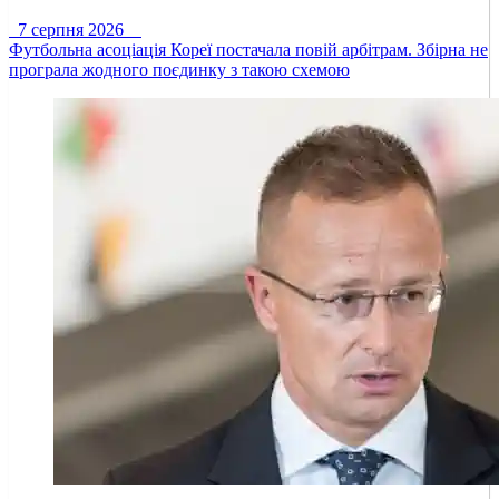
7 серпня 2026
Футбольна асоціація Кореї постачала повій арбітрам. Збірна не
програла жодного поєдинку з такою схемою