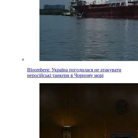
Bloomberg: Україна погодилася не атакувати
неросійські танкери в Чорному морі