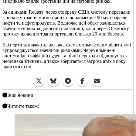
викликало хвилю зростання цін на світових ринках.
За оцінками Reuters, через створену США систему перевалки
з початку травня могло пройти щонайменше 90 млн барелів
нафти та нафтопродуктів. Водночас цей обсяг залишається
значно меншим за довоєнні показники, коли через Ормузьку
протоку щоденно транспортували близько 20 млн барелів.
Експерти зазначають, що така схема є тимчасовим рішенням і
супроводжується значними ризиками. Через вимкнені
системи ідентифікації суден та нічні переходи підвищується
небезпека зіткнень, а також зберігається загроза атак з боку
іранських сил.
Інші новини:
Читайте також: