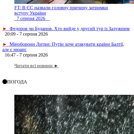
FT: В ЄС назвали головну причину затримки
вступу України
7 серпня 2026
►
Федоров чи Буданов. Хто вийде у другий тур із Залужним
20:09 - 7 серпня 2026
►
Міноборони Литви: Путін хоче атакувати країни Балтії,
але є нюанс
16:47 - 7 серпня 2026
Читати всі новини ►
ПОГОДА