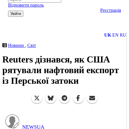
Відновити пароль
Реєстрація
Увійти
UK
EN
RU
Новини
,
Світ
Reuters дізнався, як США
рятували нафтовий експорт
із Перської затоки
NEWSUA