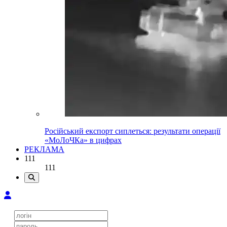
Російський експорт сиплеться: результати операції
«МоЛоЧКа» в цифрах
РЕКЛАМА
111
111