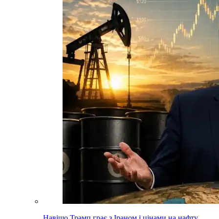
Навіщо Трамп грає з Іраном і цінами на нафту