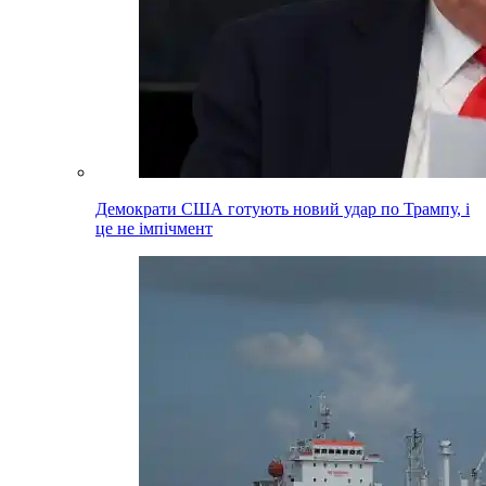
Демократи США готують новий удар по Трампу, і
це не імпічмент