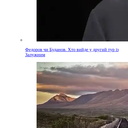
Федоров чи Буданов. Хто вийде у другий тур із
Залужним