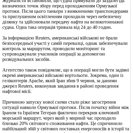
Журналісти встановили, що судна прямували до заздалегідь
визначених точок збору перед проходженням Ормузької
протоки. Після цього танкери з вимкненими транспондерами
та приглушеним освітленням проходили через небезпечну
ділянку та здійснювали передачу нафти на великотоннажні
судна. Одна така операція тривала від 24 до 40 годин.
За інформацією Reuters, американські військові не брали
безпосередньої участі у самій перевалці, однак забезпечували
контроль за маршрутом, проводили моніторинг та
супроводжували учасників операції за допомогою
розвідувальних засобів.
Агентство також повідомляє, що в операції могли бути задіяні
окремі американські військові вертольоти. Зокрема, один із
гелікоптерів Apache, який Іран збив 9 червня, за даними
джерел Reuters, виконував завдання в районі проведення
нафтової місії.
Причиною запуску нової схеми стало різке загострення
ситуації навколо Ормузької протоки. Після початку війни між
Іраном та Ізраїлем Тегеран фактично перекрив ключовий
морський маршрут, через який у мирний час проходило
близько 20% світового споживання нафти. Це спричинило
найбільший збій у світових поставках енергоносіїв в історії та