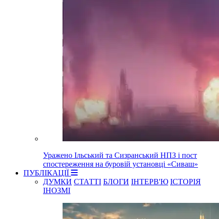
Уражено Ільський та Сизранський НПЗ і пост
спостереження на буровій установці «Сиваш»
ПУБЛІКАЦІЇ
ДУМКИ
СТАТТІ
БЛОГИ
ІНТЕРВ'Ю
ІСТОРІЯ
ІНОЗМІ