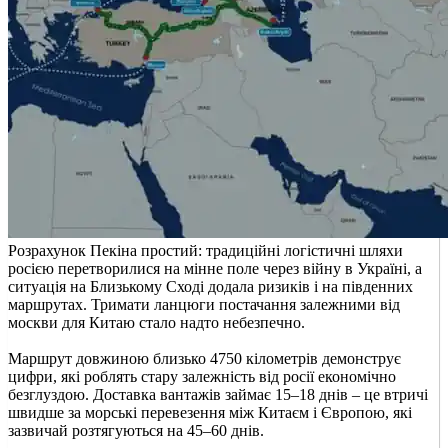
Розрахунок Пекіна простий: традиційні логістичні шляхи
росією перетворилися на мінне поле через війну в Україні, а
ситуація на Близькому Сході додала ризиків і на південних
маршрутах. Тримати ланцюги постачання залежними від
москви для Китаю стало надто небезпечно.
Маршрут довжиною близько 4750 кілометрів демонструє
цифри, які роблять стару залежність від росії економічно
безглуздою. Доставка вантажів займає 15–18 днів – це втричі
швидше за морські перевезення між Китаєм і Європою, які
зазвичай розтягуються на 45–60 днів.