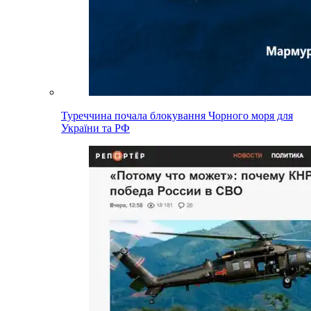
Туреччина почала блокування Чорного моря для
України та РФ