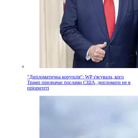
"Дипломатична корупція": WP з'ясувала, кого
Трамп призначає послами США, дипломати не в
пріоритеті