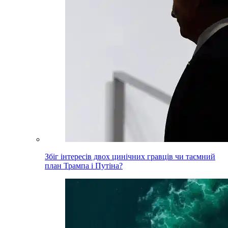
Збіг інтересів двох цинічних гравців чи таємний
план Трампа і Путіна?