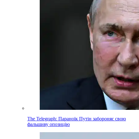
The Telegraph: Параноїк Путін забороняє свою
фальшиву опозицію