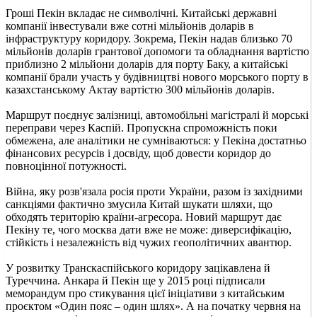
Гроші Пекін вкладає не символічні. Китайські державні
компанії інвестували вже сотні мільйонів доларів в
інфраструктуру коридору. Зокрема, Пекін надав близько 70
мільйонів доларів грантової допомоги та обладнання вартістю
приблизно 2 мільйони доларів для порту Баку, а китайські
компанії брали участь у будівництві нового морського порту в
казахстанському Актау вартістю 300 мільйонів доларів.
Маршрут поєднує залізниці, автомобільні магістралі й морські
переправи через Каспій. Пропускна спроможність поки
обмежена, але аналітики не сумніваються: у Пекіна достатньо
фінансових ресурсів і досвіду, щоб довести коридор до
повноцінної потужності.
Війна, яку розв'язала росія проти України, разом із західними
санкціями фактично змусила Китай шукати шляхи, що
обходять територію країни-агресора. Новий маршрут дає
Пекіну те, чого москва дати вже не може: диверсифікацію,
стійкість і незалежність від чужих геополітичних авантюр.
У розвитку Транскаспійського коридору зацікавлена й
Туреччина. Анкара й Пекін ще у 2015 році підписали
меморандум про стикування цієї ініціативи з китайським
проєктом «Один пояс – один шлях». А на початку червня на