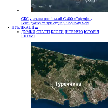
СБС уразили російський С-400 «Тріумф» у
Геленджику та три судна у Чорному морі
ПУБЛІКАЦІЇ
ДУМКИ
СТАТТІ
БЛОГИ
ІНТЕРВ'Ю
ІСТОРІЯ
ІНОЗМІ