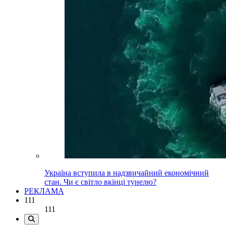
Україна вступила в надзвичайний економічний
стан. Чи є світло вкінці тунелю?
РЕКЛАМА
111
111