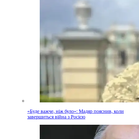
«Буде важче, ніж було»: Мадяр пояснив, коли
завершиться війна з Росією