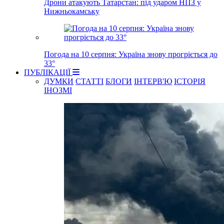
Дрони атакують Татарстан: під ударом НПЗ у
Нижньокамську
Погода на 10 серпня: Україна знову прогріється до
33°
ПУБЛІКАЦІЇ
ДУМКИ
СТАТТІ
БЛОГИ
ІНТЕРВ'Ю
ІСТОРІЯ
ІНОЗМІ