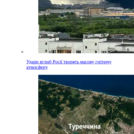
Удари вглиб Росії творять масову гнітючу
атмосферу