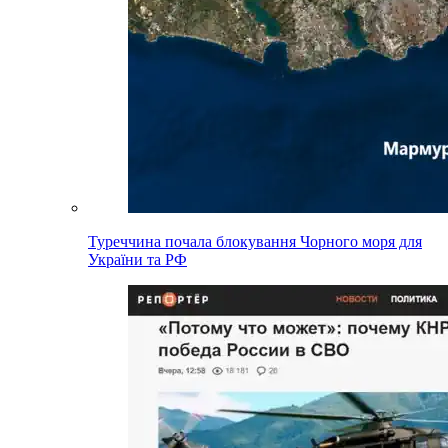
Туреччина почала блокування Чорного моря для
України та РФ