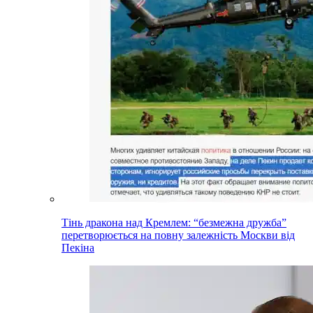
Тінь дракона над Кремлем: “безмежна дружба”
перетворюється на повну залежність Москви від
Пекіна