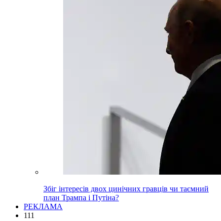
Збіг інтересів двох цинічних гравців чи таємний
план Трампа і Путіна?
РЕКЛАМА
111