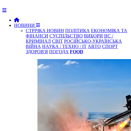
НОВИНИ
СТРІЧКА НОВИН
ПОЛІТИКА
ЕКОНОМІКА ТА
ФІНАНСИ
СУСПІЛЬСТВО
ВИБОРИ
НС /
КРИМІНАЛ
СВІТ
РОСІЙСЬКО-УКРАЇНСЬКА
ВІЙНА
НАУКА / ТЕХНО / IT
АВТО
СПОРТ
ЗДОРОВ'Я
ПОГОДА
FOOD