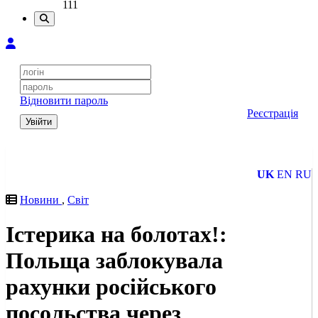
111
Відновити пароль
Реєстрація
Увійти
UK
EN
RU
Новини
,
Світ
Істерика на болотах!:
Польща заблокувала
рахунки російського
посольства через