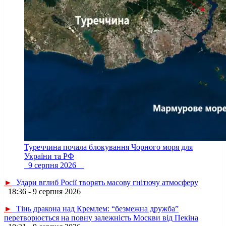
Туреччина почала блокування Чорного моря для
України та РФ
9 серпня 2026
►
Удари вглиб Росії творять масову гнітючу атмосферу
18:36 - 9 серпня 2026
►
Тінь дракона над Кремлем: “безмежна дружба”
перетворюється на повну залежність Москви від Пекіна