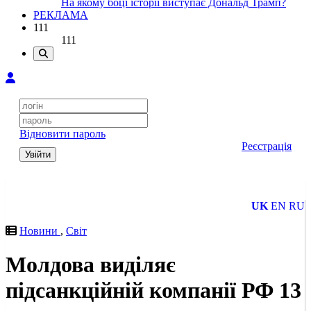
На якому боці історії виступає Дональд Трамп?
РЕКЛАМА
111
111
Відновити пароль
Реєстрація
Увійти
UK
EN
RU
Новини
,
Світ
Молдова виділяє
підсанкційній компанії РФ 13