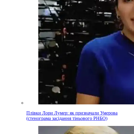
Плівки Лори Лумер: як призначали Умерова
(стенограма засідання тіньового РНБО)