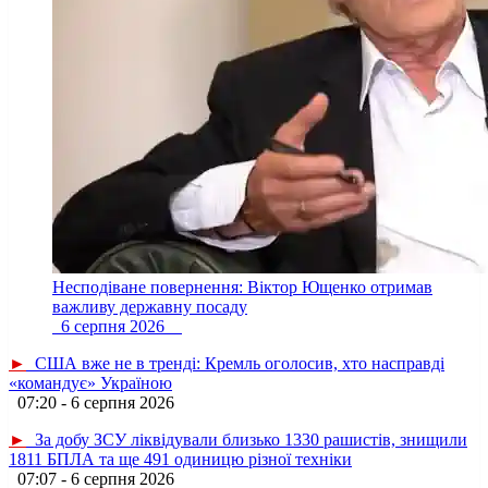
Несподіване повернення: Віктор Ющенко отримав
важливу державну посаду
6 серпня 2026
►
США вже не в тренді: Кремль оголосив, хто насправді
«командує» Україною
07:20 - 6 серпня 2026
►
За добу ЗСУ ліквідували близько 1330 рашистів, знищили
1811 БПЛА та ще 491 одиницю різної техніки
07:07 - 6 серпня 2026