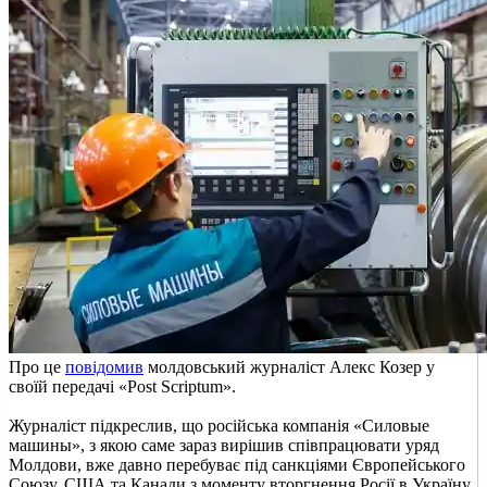
Про це
повідомив
молдовський журналіст Алекс Козер у
своїй передачі «Post Scriptum».
Журналіст підкреслив, що російська компанія «Силовые
машины», з якою саме зараз вирішив співпрацювати уряд
Молдови, вже давно перебуває під санкціями Європейського
Союзу, США та Канади з моменту вторгнення Росії в Україну