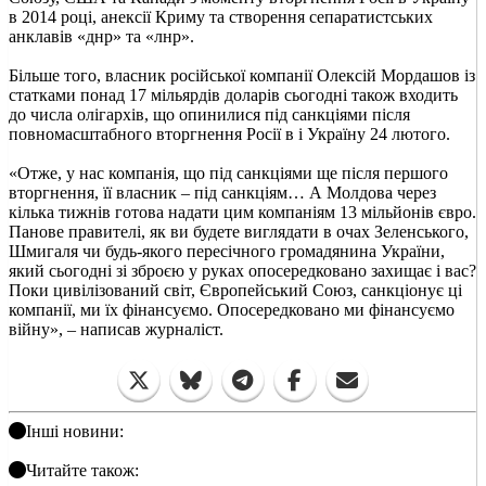
в 2014 році, анексії Криму та створення сепаратистських
анклавів «днр» та «лнр».
Більше того, власник російської компанії Олексій Мордашов із
статками понад 17 мільярдів доларів сьогодні також входить
до числа олігархів, що опинилися під санкціями після
повномасштабного вторгнення Росії в і Україну 24 лютого.
«Отже, у нас компанія, що під санкціями ще після першого
вторгнення, її власник – під санкціям… А Молдова через
кілька тижнів готова надати цим компаніям 13 мільйонів євро.
Панове правителі, як ви будете виглядати в очах Зеленського,
Шмигаля чи будь-якого пересічного громадянина України,
який сьогодні зі зброєю у руках опосередковано захищає і вас?
Поки цивілізований світ, Європейський Союз, санкціонує ці
компанії, ми їх фінансуємо. Опосередковано ми фінансуємо
війну», – написав журналіст.
Інші новини:
Читайте також: