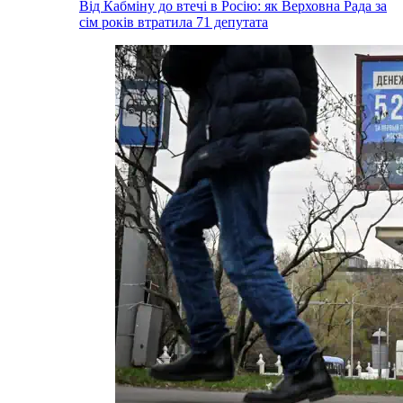
Від Кабміну до втечі в Росію: як Верховна Рада за
сім років втратила 71 депутата