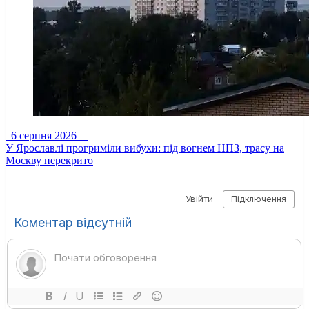
6 серпня 2026
У Ярославлі прогриміли вибухи: під вогнем НПЗ, трасу на
Москву перекрито