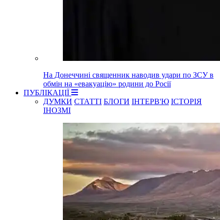
На Донеччині священник наводив удари по ЗСУ в
обмін на «евакуацію» родини до Росії
ПУБЛІКАЦІЇ
ДУМКИ
СТАТТІ
БЛОГИ
ІНТЕРВ'Ю
ІСТОРІЯ
ІНОЗМІ