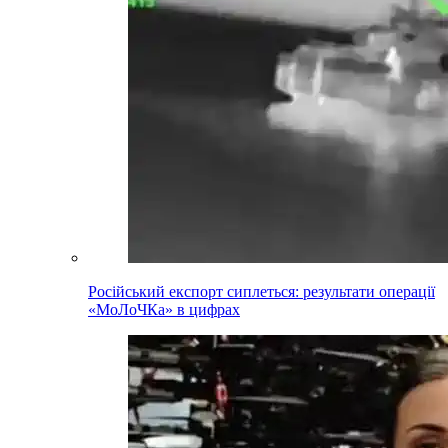
Російський експорт сиплеться: результати операції
«МоЛоЧКа» в цифрах