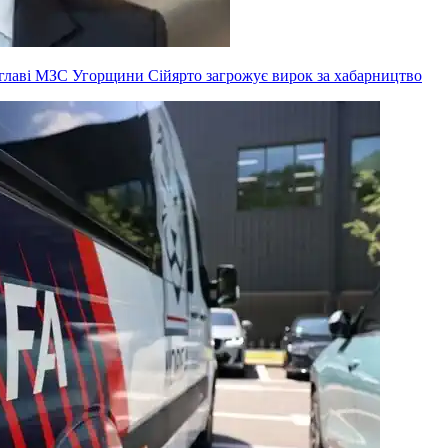
ксглаві МЗС Угорщини Сійярто загрожує вирок за хабарництво