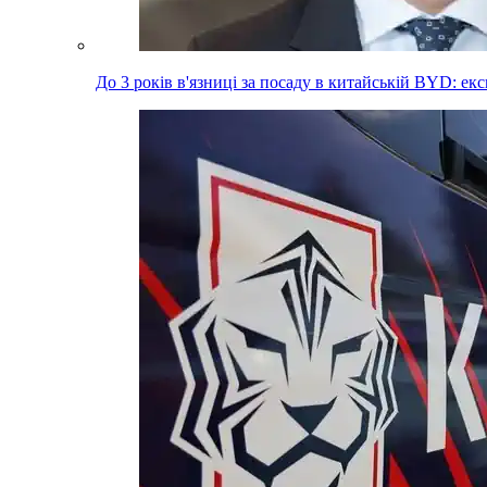
До 3 років в'язниці за посаду в китайській BYD: е