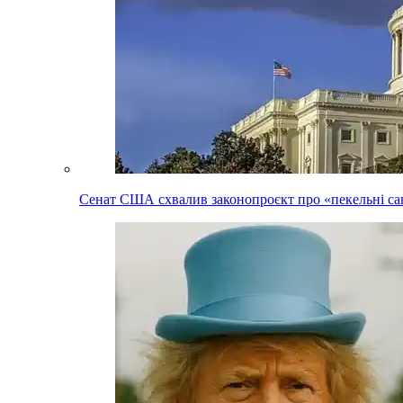
Сенат США схвалив законопроєкт про «пекельні сан