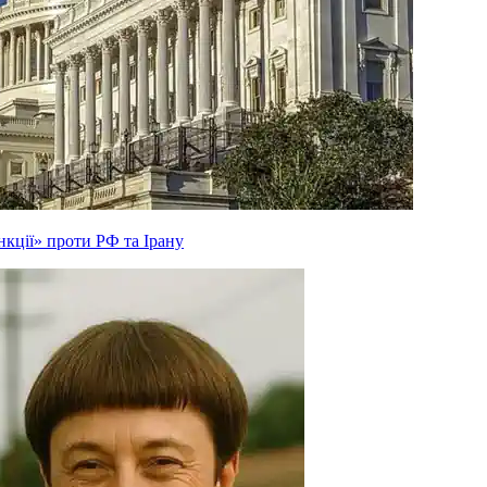
кції» проти РФ та Ірану