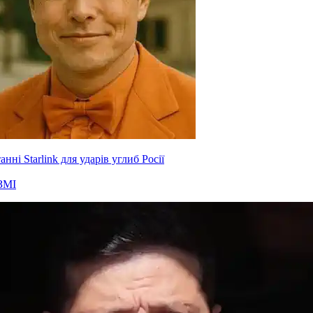
нні Starlink для ударів углиб Росії
ЗМІ