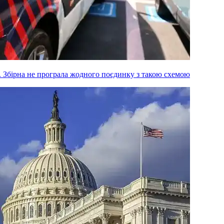
м. Збірна не програла жодного поєдинку з такою схемою