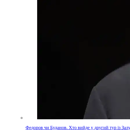
Федоров чи Буданов. Хто вийде у другий тур із За