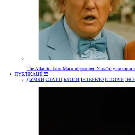
The Atlantic: Ілон Маск відмовляє Україні у використа
ПУБЛІКАЦІЇ
ДУМКИ
СТАТТІ
БЛОГИ
ІНТЕРВ'Ю
ІСТОРІЯ
ІНО