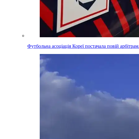
Футбольна асоціація Кореї постачала повій арбітра