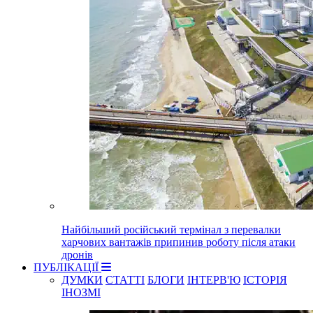
Найбільший російський термінал з перевалки
харчових вантажів припинив роботу після атаки
дронів
ПУБЛІКАЦІЇ
ДУМКИ
СТАТТІ
БЛОГИ
ІНТЕРВ'Ю
ІСТОРІЯ
ІНОЗМІ