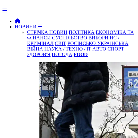
НОВИНИ
СТРІЧКА НОВИН
ПОЛІТИКА
ЕКОНОМІКА ТА
ФІНАНСИ
СУСПІЛЬСТВО
ВИБОРИ
НС /
КРИМІНАЛ
СВІТ
РОСІЙСЬКО-УКРАЇНСЬКА
ВІЙНА
НАУКА / ТЕХНО / IT
АВТО
СПОРТ
ЗДОРОВ'Я
ПОГОДА
FOOD