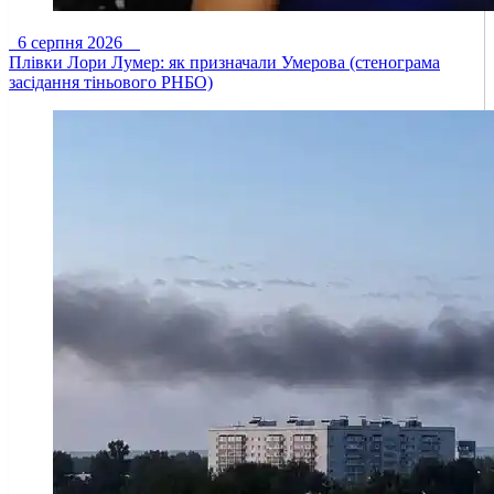
6 серпня 2026
Плівки Лори Лумер: як призначали Умерова (стенограма
засідання тіньового РНБО)