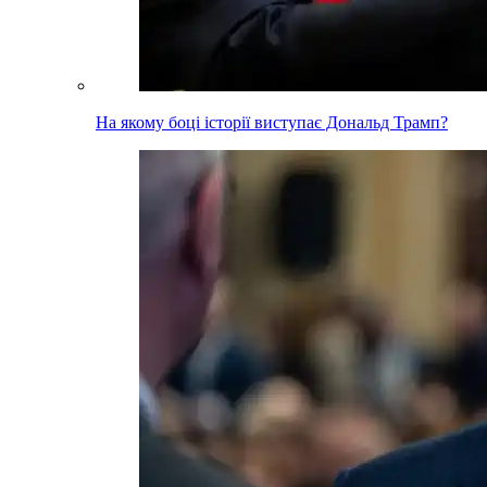
На якому боці історії виступає Дональд Трамп?