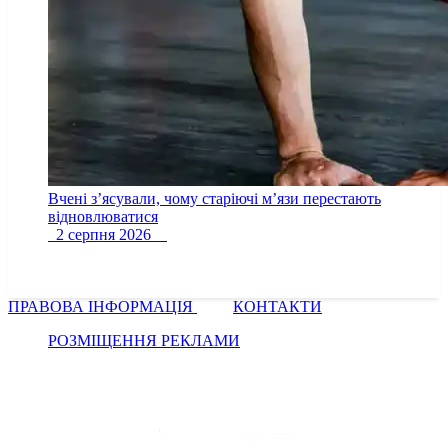
Вчені з’ясували, чому старіючі м’язи перестають
відновлюватися
2 серпня 2026
ПРАВОВА ІНФОРМАЦІЯ
КОНТАКТИ
РОЗМІЩЕННЯ РЕКЛАМИ