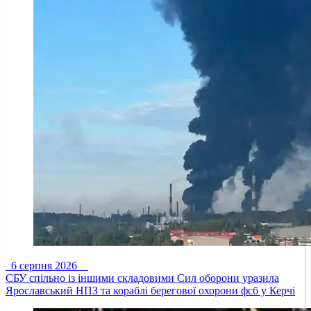
6 серпня 2026
СБУ спільно із іншими складовими Сил оборони уразила
Ярославський НПЗ та кораблі берегової охорони фсб у Керчі