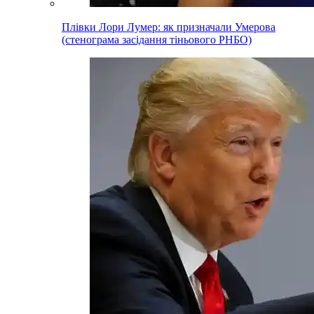
Плівки Лори Лумер: як призначали Умерова
(стенограма засідання тіньового РНБО)