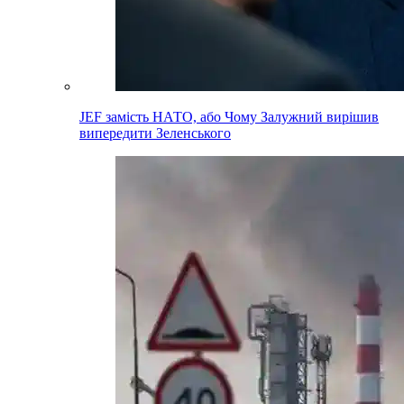
JEF замість НАТО, або Чому Залужний вирішив
випередити Зеленського