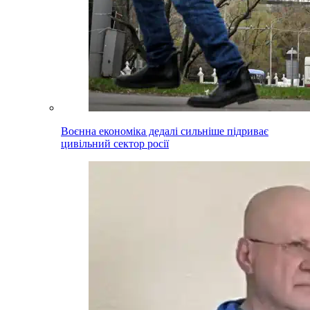
Воєнна економіка дедалі сильніше підриває
цивільний сектор росії