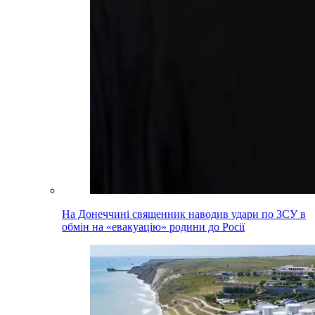
На Донеччині священник наводив удари по ЗСУ в
обмін на «евакуацію» родини до Росії