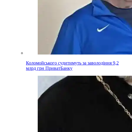
Коломойського судитимуть за заволодіння 9,2
млрд грн ПриватБанку