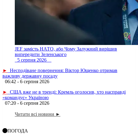
JEF замість НАТО, або Чому Залужний вирішив
випередити Зеленського
5 серпня 2026
►
Несподіване повернення: Віктор Ющенко отримав
важливу державну посаду
06:42 - 6 серпня 2026
►
США вже не в тренді: Кремль оголосив, хто насправді
«командує» Україною
07:20 - 6 серпня 2026
Читати всі новини ►
ПОГОДА