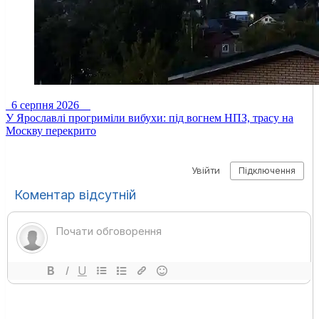
6 серпня 2026
У Ярославлі прогриміли вибухи: під вогнем НПЗ, трасу на
Москву перекрито