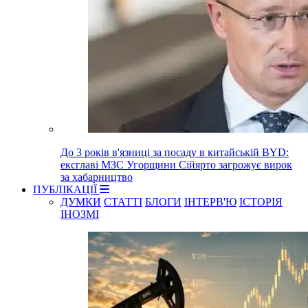
До 3 років в'язниці за посаду в китайській BYD:
ексглаві МЗС Угорщини Сійярто загрожує вирок
за хабарництво
ПУБЛІКАЦІЇ
ДУМКИ
СТАТТІ
БЛОГИ
ІНТЕРВ'Ю
ІСТОРІЯ
ІНОЗМІ