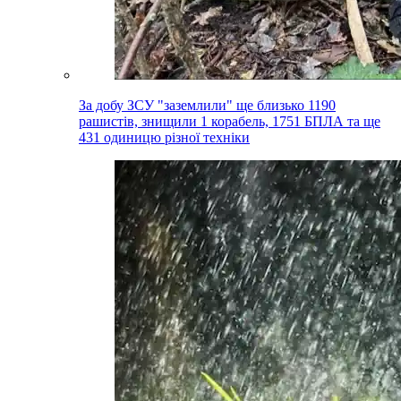
За добу ЗСУ "заземлили" ще близько 1190
рашистів, знищили 1 корабель, 1751 БПЛА та ще
431 одиницю різної техніки