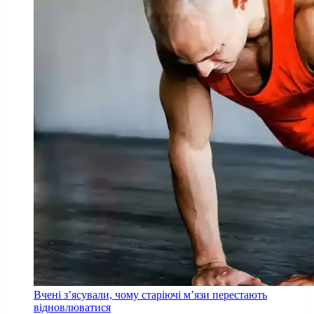
Вчені з’ясували, чому старіючі м’язи перестають
відновлюватися