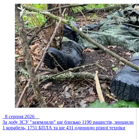
8 серпня 2026
За добу ЗСУ "заземлили" ще близько 1190 рашистів, знищили
1 корабель, 1751 БПЛА та ще 431 одиницю різної техніки