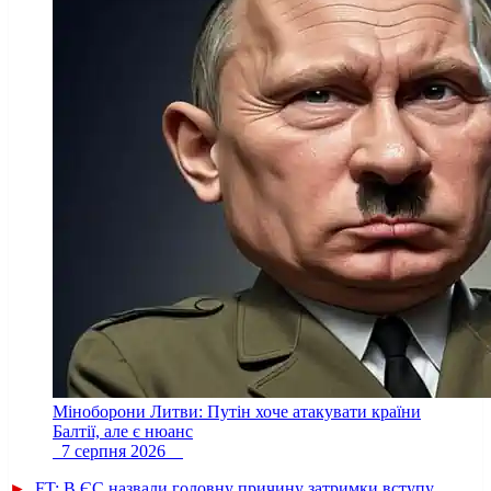
Міноборони Литви: Путін хоче атакувати країни
Балтії, але є нюанс
7 серпня 2026
►
FT: В ЄС назвали головну причину затримки вступу