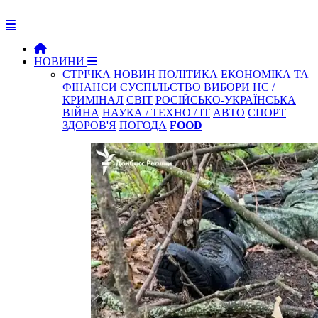
НОВИНИ
СТРІЧКА НОВИН
ПОЛІТИКА
ЕКОНОМІКА ТА
ФІНАНСИ
СУСПІЛЬСТВО
ВИБОРИ
НС /
КРИМІНАЛ
СВІТ
РОСІЙСЬКО-УКРАЇНСЬКА
ВІЙНА
НАУКА / ТЕХНО / IT
АВТО
СПОРТ
ЗДОРОВ'Я
ПОГОДА
FOOD