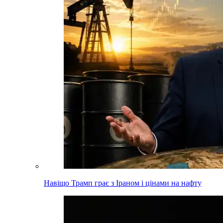
Навіщо Трамп грає з Іраном і цінами на нафту