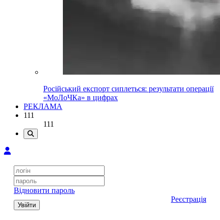
Російський експорт сиплеться: результати операції
«МоЛоЧКа» в цифрах
РЕКЛАМА
111
111
Відновити пароль
Реєстрація
Увійти