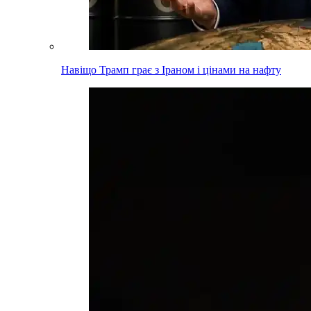
Навіщо Трамп грає з Іраном і цінами на нафту