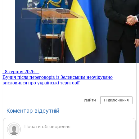
8 серпня 2026
Вучич після переговорів із Зеленським неочікувано
висловився про українські території