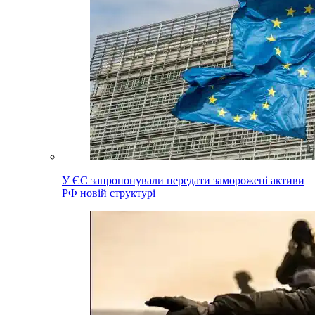
У ЄС запропонували передати заморожені активи
РФ новій структурі