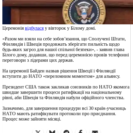
Церемонія
відбулася
у вівторок у Білому домі.
«Разом ми взяли на себе зобов’язання, що Сполучені Штати,
Фінляндія і Швеція продовжать зберігати пильність щодо
будь-яких загроз для нашої спільної безпеки», - заявив глава
Білого дому, додавши, що перед церемонією провів телефонні
переговори з лідерами цих держав.
На церемонії Байден назвав рішення Швеції і Фінляндії
вступити до НАТО «переломним моментом» для альянсу.
Президент США також закликав союзників по НАТО якомога
швидше завершити процеси ратифікації на національному
рівні, аби Швеція та Фінляндія набули офіційного членства.
Зазначимо, для завершення процедури всі 30 країн-учасниць
НАТО мають ратифікувати протоколи про приєднання.
Процес може зайняти місяці.