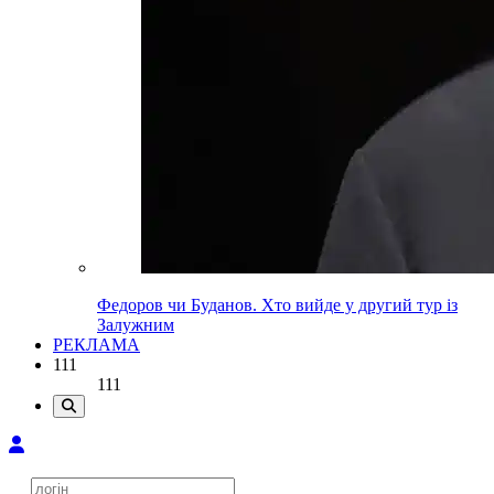
Федоров чи Буданов. Хто вийде у другий тур із
Залужним
РЕКЛАМА
111
111