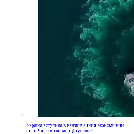
Україна вступила в надзвичайний економічний
стан. Чи є світло вкінці тунелю?