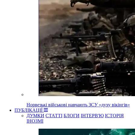
Норвезькі військові навчають ЗСУ «духу вікінгів»
ПУБЛІКАЦІЇ
ДУМКИ
СТАТТІ
БЛОГИ
ІНТЕРВ'Ю
ІСТОРІЯ
ІНОЗМІ