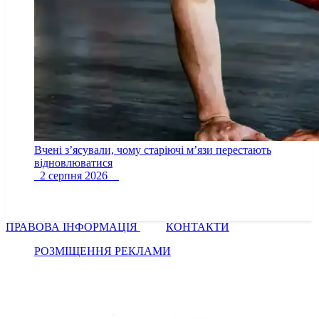
Вчені з’ясували, чому старіючі м’язи перестають
відновлюватися
2 серпня 2026
ПРАВОВА ІНФОРМАЦІЯ
КОНТАКТИ
РОЗМІЩЕННЯ РЕКЛАМИ