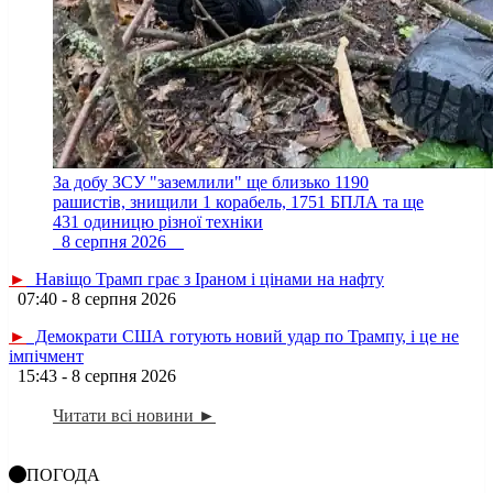
За добу ЗСУ "заземлили" ще близько 1190
рашистів, знищили 1 корабель, 1751 БПЛА та ще
431 одиницю різної техніки
8 серпня 2026
►
Навіщо Трамп грає з Іраном і цінами на нафту
07:40 - 8 серпня 2026
►
Демократи США готують новий удар по Трампу, і це не
імпічмент
15:43 - 8 серпня 2026
Читати всі новини ►
ПОГОДА