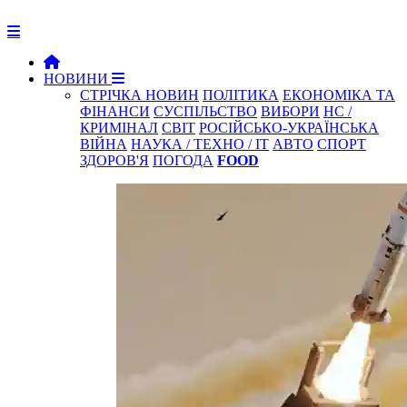
НОВИНИ
СТРІЧКА НОВИН
ПОЛІТИКА
ЕКОНОМІКА ТА
ФІНАНСИ
СУСПІЛЬСТВО
ВИБОРИ
НС /
КРИМІНАЛ
СВІТ
РОСІЙСЬКО-УКРАЇНСЬКА
ВІЙНА
НАУКА / ТЕХНО / IT
АВТО
СПОРТ
ЗДОРОВ'Я
ПОГОДА
FOOD