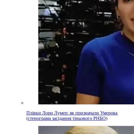
Плівки Лори Лумер: як призначали Умерова
(стенограма засідання тіньового РНБО)