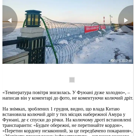
«Температура повітря знизилась. У Фуюані дуже холодно», –
написав він у коментарі до фото, не коментуючи колючий дріт.
На знімках, зроблених 1 грудня, видно, що влада Китаю
встановила колючий дріт у тих місцях набережної Амура у
Фуюані, де є спуски до річки. На колючому дроті встановлені
транспаранти: «Будьте обережні, не перетинайте кордон»,
«Перетин кордону незаконний, за це передбачено покарання»,