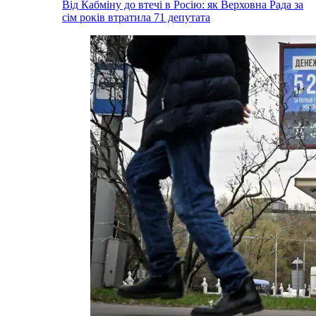
Від Кабміну до втечі в Росію: як Верховна Рада за
сім років втратила 71 депутата