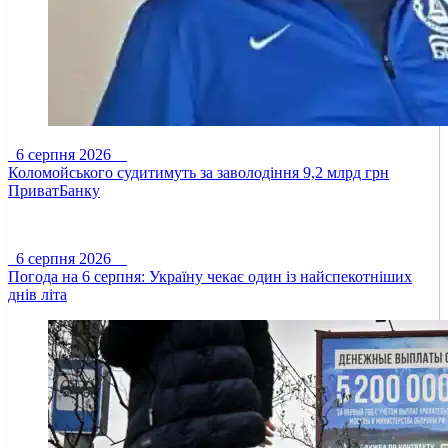
6 серпня 2026
Коломойського судитимуть за заволодіння 9,2 млрд грн
ПриватБанку
6 серпня 2026
Погода на 6 серпня: Україну чекає один із найспекотніших
днів літа