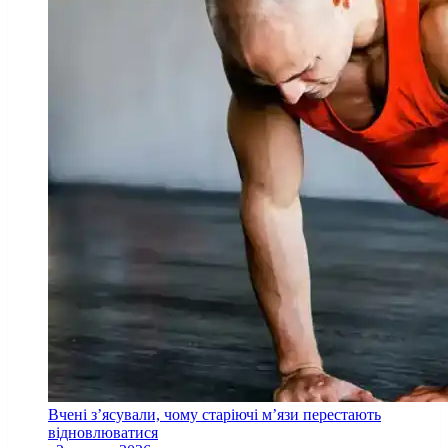
Вчені з’ясували, чому старіючі м’язи перестають
відновлюватися