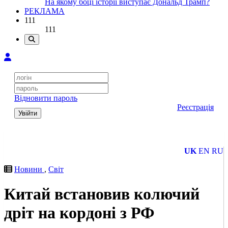
На якому боці історії виступає Дональд Трамп?
РЕКЛАМА
111
111
Відновити пароль
Реєстрація
Увійти
UK
EN
RU
Новини
,
Світ
Китай встановив колючий
дріт на кордоні з РФ