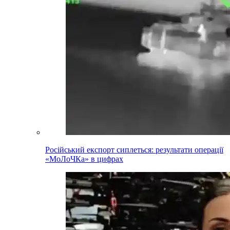
Російський експорт сиплеться: результати операції
«МоЛоЧКа» в цифрах