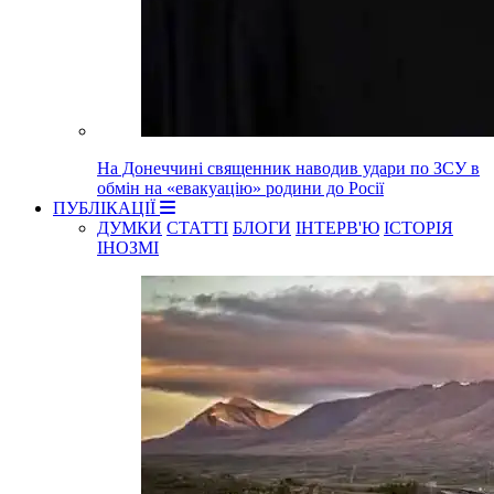
На Донеччині священник наводив удари по ЗСУ в
обмін на «евакуацію» родини до Росії
ПУБЛІКАЦІЇ
ДУМКИ
СТАТТІ
БЛОГИ
ІНТЕРВ'Ю
ІСТОРІЯ
ІНОЗМІ