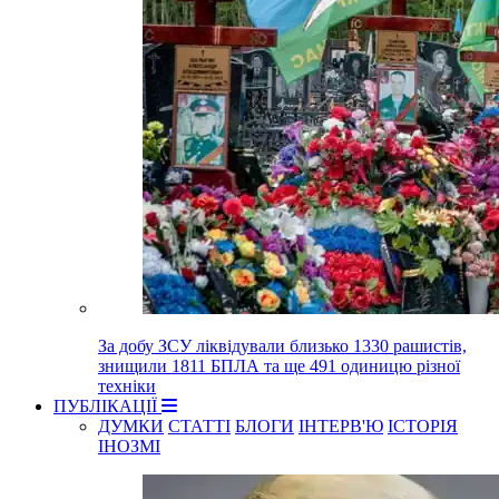
За добу ЗСУ ліквідували близько 1330 рашистів,
знищили 1811 БПЛА та ще 491 одиницю різної
техніки
ПУБЛІКАЦІЇ
ДУМКИ
СТАТТІ
БЛОГИ
ІНТЕРВ'Ю
ІСТОРІЯ
ІНОЗМІ