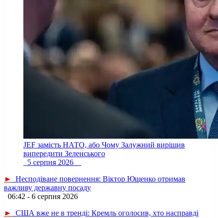
JEF замість НАТО, або Чому Залужний вирішив
випередити Зеленського
5 серпня 2026
►
Несподіване повернення: Віктор Ющенко отримав
важливу державну посаду
06:42 - 6 серпня 2026
►
США вже не в тренді: Кремль оголосив, хто насправді