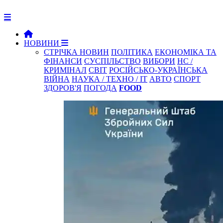
НОВИНИ
СТРІЧКА НОВИН
ПОЛІТИКА
ЕКОНОМІКА ТА
ФІНАНСИ
СУСПІЛЬСТВО
ВИБОРИ
НС /
КРИМІНАЛ
СВІТ
РОСІЙСЬКО-УКРАЇНСЬКА
ВІЙНА
НАУКА / ТЕХНО / IT
АВТО
СПОРТ
ЗДОРОВ'Я
ПОГОДА
FOOD