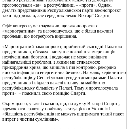
проголосували «за», а республіканці – «проти». Однак,
дев’ять представників Республіканської партії законопроєкт
таки підтримали, але серед них немає Вікторії Спартц.
Офіс конгресвумен зауважив, що законопроєкт є
«марнотратним», та наголошується, що є більш важливі
проблеми, що потребують вирішення.
«Марнотратний законопроєкт, прийнятий сьогодні Палатою
представників, обтяжує наступне покоління американців
незліченними боргами, і водночас не може вирішити
найнагальніші проблеми, з якими ми стикаємося:
прикордонна криза, що вийшла з-під контролю, рекордно
висока інфляція та енергетична безпека. На жаль, керівництво
республіканців у Сенаті уклало угоду з демократами Палати
представників і віддало важелі впливу на майбутню
республіканську більшість у Палаті. Тому я проголосувала
проти», – пояснила свою позицію Спартц.
Окрім цього, у заяві сказано, що, на думку Вікторії Спартц,
«демократи грають у політику з ситуацією в Україні» і
«більшість республіканців не можуть підтримати такий пакет
витрат з чистим сумлінням».