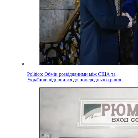
Politico: Обмін розвідданими між США та
Україною відновився до попереднього рівня