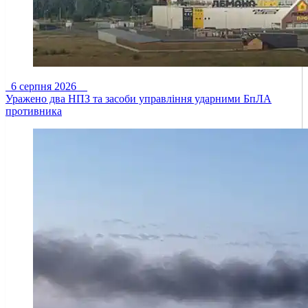
6 серпня 2026
Уражено два НПЗ та засоби управління ударними БпЛА
противника