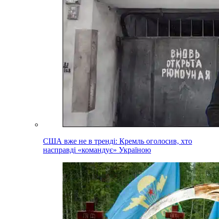
США вже не в тренді: Кремль оголосив, хто
насправді «командує» Україною