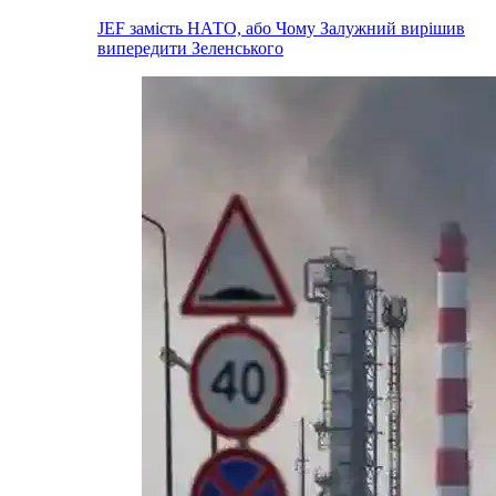
JEF замість НАТО, або Чому Залужний вирішив
випередити Зеленського