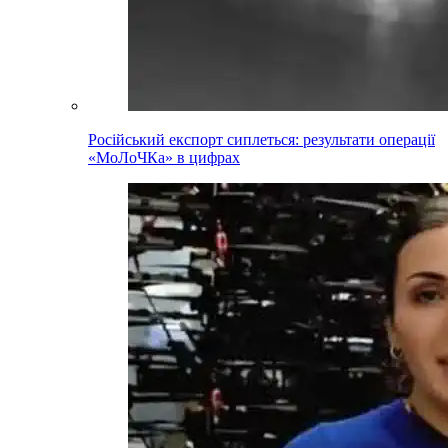
Російський експорт сиплеться: результати операції
«МоЛоЧКа» в цифрах