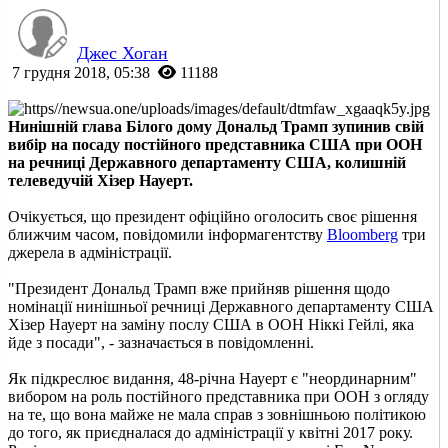
Джес Хоган
7 грудня 2018, 05:38
11188
Нинішній глава Білого дому Дональд Трамп зупинив свій
вибір на посаду постійного представника США при ООН
на речниці Державного департаменту США, колишній
телеведучій Хізер Науерт.
Очікується, що президент офіційно оголосить своє рішення
ближчим часом, повідомили інформагентству
Bloomberg
три
джерела в адміністрації.
"Президент Дональд Трамп вже прийняв рішення щодо
номінації нинішньої речниці Державного департаменту США
Хізер Науерт на заміну послу США в ООН Ніккі Гейлі, яка
йде з посади", - зазначається в повідомленні.
Як підкреслює видання, 48-річна Науерт є "неординарним"
вибором на роль постійного представника при ООН з огляду
на те, що вона майже не мала справ з зовнішньою політикою
до того, як приєдналася до адміністрації у квітні 2017 року.