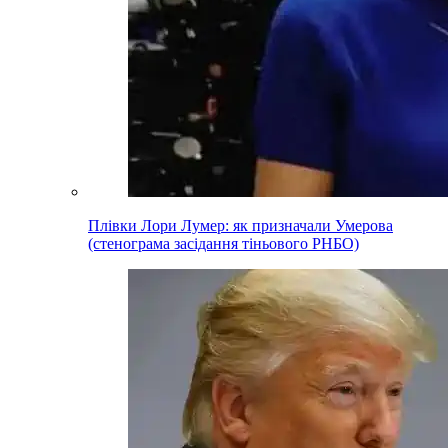
Плівки Лори Лумер: як призначали Умерова
(стенограма засідання тіньового РНБО)