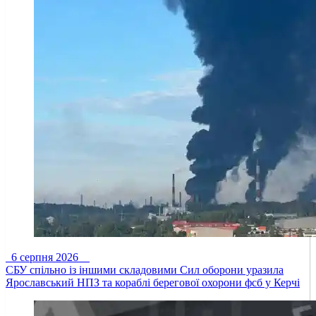
6 серпня 2026
СБУ спільно із іншими складовими Сил оборони уразила
Ярославський НПЗ та кораблі берегової охорони фсб у Керчі