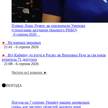
Плівки Лори Лумер: як призначали Умерова
(стенограма засідання тіньового РНБО)
6 серпня 2026
►
На южных миражах
21:41 - 6 серпня 2026
►
Від Кабміну до втечі в Росію: як Верховна Рада за сім років
втратила 71 депутата
21:08 - 6 серпня 2026
Читати всі новини ►
ПОГОДА
Погода на 7 серпня: Україну накриє аномальна
спека, але частину областей заллють дощі