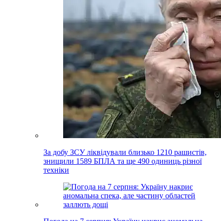
За добу ЗСУ ліквідували близько 1210 рашистів,
знищили 1589 БПЛА та ще 490 одиниць різної
техніки