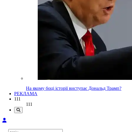
На якому боці історії виступає Дональд Трамп?
РЕКЛАМА
111
111