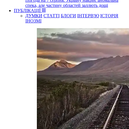
Погода на 7 серпня: Україну накриє аномальна
спека, але частину областей заллють дощі
ПУБЛІКАЦІЇ
ДУМКИ
СТАТТІ
БЛОГИ
ІНТЕРВ'Ю
ІСТОРІЯ
ІНОЗМІ