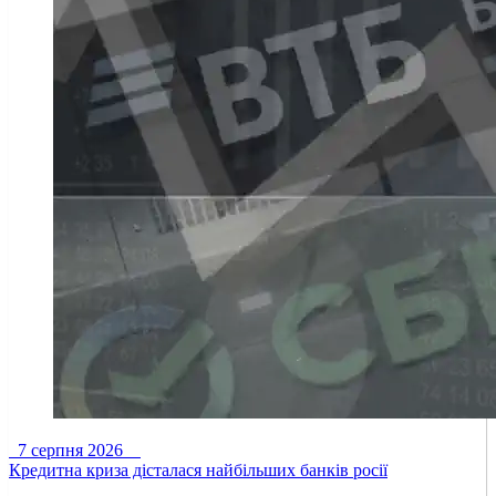
7 серпня 2026
Кредитна криза дісталася найбільших банків росії