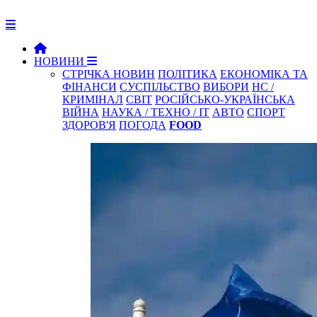
НОВИНИ
СТРІЧКА НОВИН
ПОЛІТИКА
ЕКОНОМІКА ТА
ФІНАНСИ
СУСПІЛЬСТВО
ВИБОРИ
НС /
КРИМІНАЛ
СВІТ
РОСІЙСЬКО-УКРАЇНСЬКА
ВІЙНА
НАУКА / ТЕХНО / IT
АВТО
СПОРТ
ЗДОРОВ'Я
ПОГОДА
FOOD