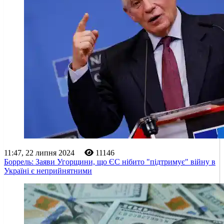
11:47, 22 липня 2024
11146
Боррель: Заяви Угорщини, що ЄС нібито "підтримує" війну в
Україні є неприйнятними