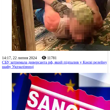
14:17, 22 липня 2024
11781
СБУ затримала диверсанта рф, який підпалив у Києві релейну
шафу Укрзалізниці