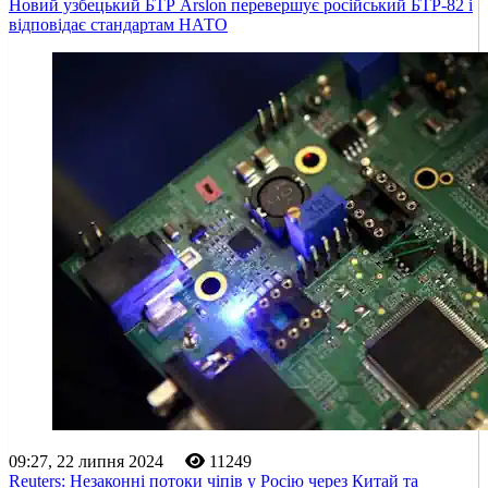
Новий узбецький БТР Arslon перевершує російський БТР-82 і
відповідає стандартам НАТО
09:27, 22 липня 2024
11249
Reuters: Незаконні потоки чіпів у Росію через Китай та