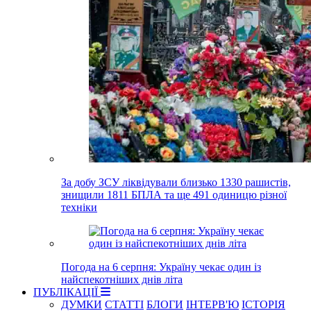
За добу ЗСУ ліквідували близько 1330 рашистів,
знищили 1811 БПЛА та ще 491 одиницю різної
техніки
Погода на 6 серпня: Україну чекає один із
найспекотніших днів літа
ПУБЛІКАЦІЇ
ДУМКИ
СТАТТІ
БЛОГИ
ІНТЕРВ'Ю
ІСТОРІЯ