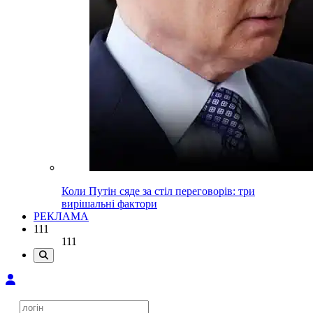
Коли Путін сяде за стіл переговорів: три
вирішальні фактори
РЕКЛАМА
111
111