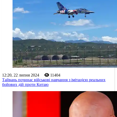
12:20, 22 липня 2024
11404
Тайвань починає військові навчання з імітацією реальних
бойових дій проти Китаю