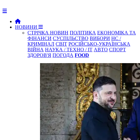
НОВИНИ
СТРІЧКА НОВИН
ПОЛІТИКА
ЕКОНОМІКА ТА
ФІНАНСИ
СУСПІЛЬСТВО
ВИБОРИ
НС /
КРИМІНАЛ
СВІТ
РОСІЙСЬКО-УКРАЇНСЬКА
ВІЙНА
НАУКА / ТЕХНО / IT
АВТО
СПОРТ
ЗДОРОВ'Я
ПОГОДА
FOOD