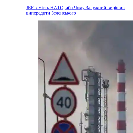
JEF замість НАТО, або Чому Залужний вирішив
випередити Зеленського