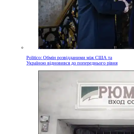
Politico: Обмін розвідданими між США та
Україною відновився до попереднього рівня