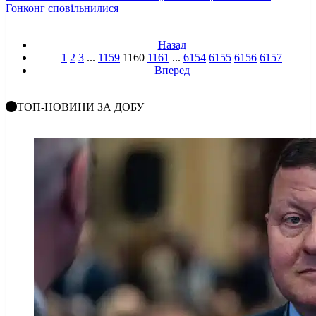
Гонконг сповільнилися
Назад
1
2
3
...
1159
1160
1161
...
6154
6155
6156
6157
Вперед
ТОП-НОВИНИ ЗА ДОБУ