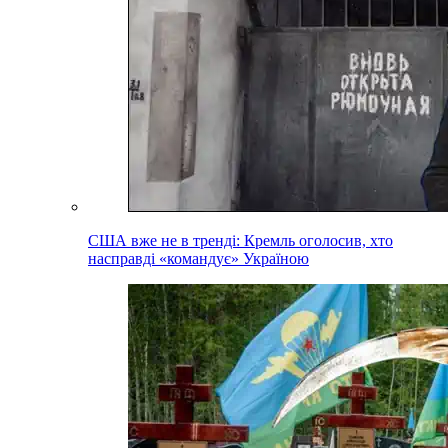
США вже не в тренді: Кремль оголосив, хто
насправді «командує» Україною