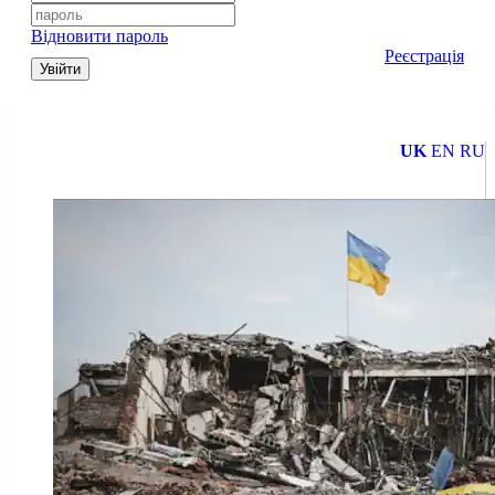
Відновити пароль
Реєстрація
Увійти
UK
EN
RU