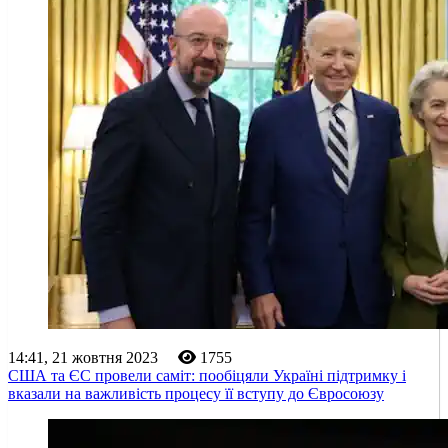
14:41, 21 жовтня 2023
1755
США та ЄС провели саміт: пообіцяли Україні підтримку і
вказали на важливість процесу її вступу до Євросоюзу