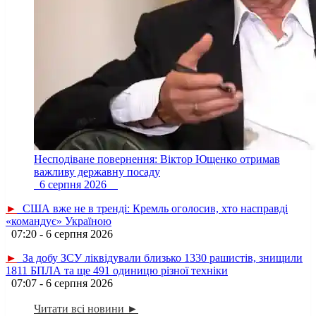
Несподіване повернення: Віктор Ющенко отримав
важливу державну посаду
6 серпня 2026
►
США вже не в тренді: Кремль оголосив, хто насправді
«командує» Україною
07:20 - 6 серпня 2026
►
За добу ЗСУ ліквідували близько 1330 рашистів, знищили
1811 БПЛА та ще 491 одиницю різної техніки
07:07 - 6 серпня 2026
Читати всі новини ►