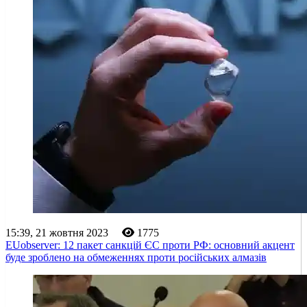
15:39, 21 жовтня 2023
1775
EUobserver: 12 пакет санкцій ЄС проти РФ: основний акцент
буде зроблено на обмеженнях проти російських алмазів