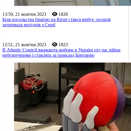
13:59, 21 жовтня 2023
1820
Біля посольства Ізраїлю на Кіпрі стався вибух: поліція
затримала вихідців з Сирії
12:51, 21 жовтня 2023
1823
В Atlantic Council вважають вибори в Україні під час війни
небезпечними і ставлять за приклад Британію