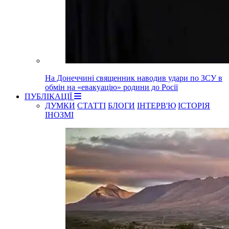
На Донеччині священник наводив удари по ЗСУ в
обмін на «евакуацію» родини до Росії
ПУБЛІКАЦІЇ
ДУМКИ
СТАТТІ
БЛОГИ
ІНТЕРВ'Ю
ІСТОРІЯ
ІНОЗМІ