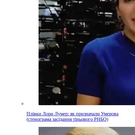
Плівки Лори Лумер: як призначали Умерова
(стенограма засідання тіньового РНБО)