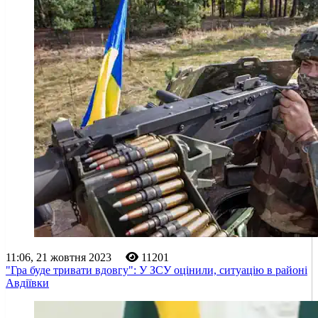
11:06, 21 жовтня 2023
11201
"Гра буде тривати вдовгу": У ЗСУ оцінили, ситуацію в районі
Авдіївки