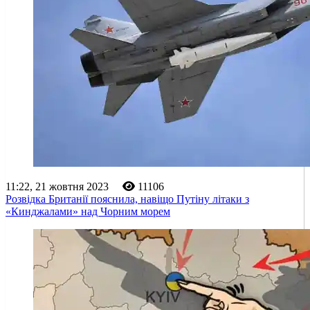
11:22, 21 жовтня 2023
11106
Розвідка Британії пояснила, навіщо Путіну літаки з
«Кинджалами» над Чорним морем