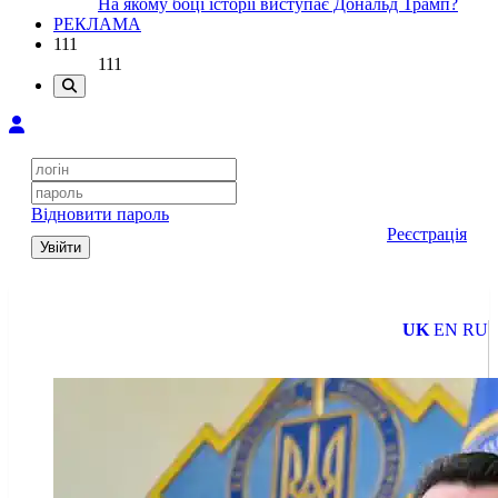
На якому боці історії виступає Дональд Трамп?
РЕКЛАМА
111
111
Відновити пароль
Реєстрація
Увійти
UK
EN
RU