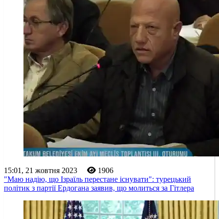
15:01, 21 жовтня 2023
1906
"Маю надію, що Ізраїль перестане існувати": турецький
політик з партії Ердогана заявив, що молиться за Гітлера