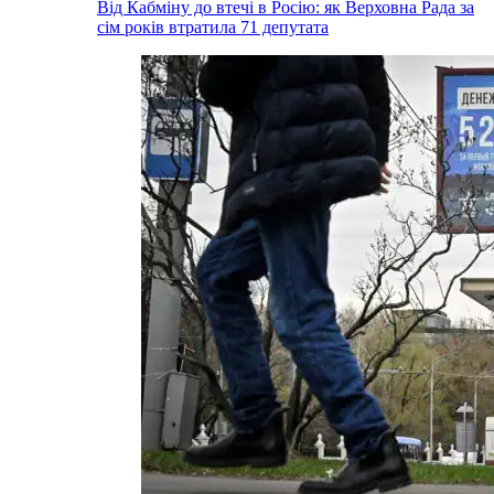
Від Кабміну до втечі в Росію: як Верховна Рада за
сім років втратила 71 депутата