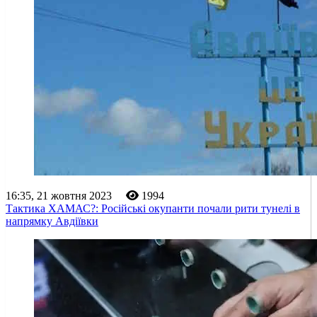
16:35, 21 жовтня 2023
1994
Тактика ХАМАС?: Російські окупанти почали рити тунелі в
напрямку Авдіївки