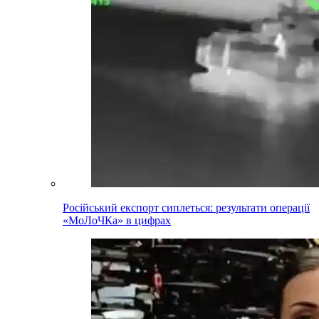
Російський експорт сиплеться: результати операції
«МоЛоЧКа» в цифрах