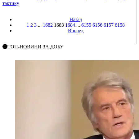
тактику
Назад
1
2
3
...
1682
1683
1684
...
6155
6156
6157
6158
Вперед
ТОП-НОВИНИ ЗА ДОБУ