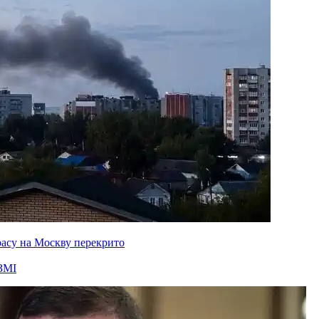
расу на Москву перекрито
ЗМІ