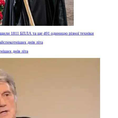
нищили 1811 БПЛА та ще 491 одиницю різної техніки
тніших днів літа