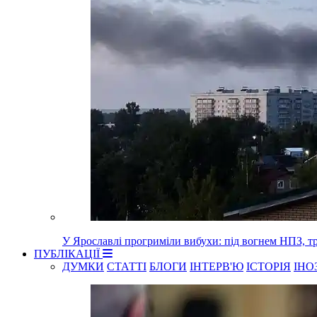
У Ярославлі прогриміли вибухи: під вогнем НПЗ, т
ПУБЛІКАЦІЇ
ДУМКИ
СТАТТІ
БЛОГИ
ІНТЕРВ'Ю
ІСТОРІЯ
ІНО