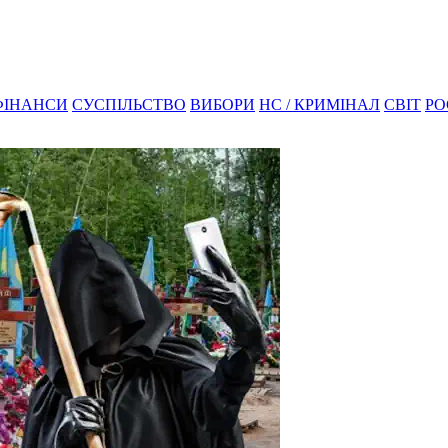
ФІНАНСИ
СУСПІЛЬСТВО
ВИБОРИ
НС / КРИМІНАЛ
СВІТ
РО