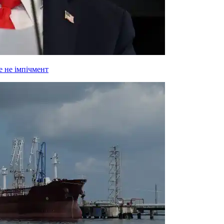
 не імпічмент