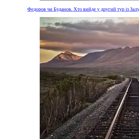
Федоров чи Буданов. Хто вийде у другий тур із За