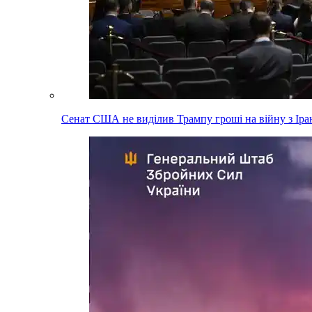
Сенат США не виділив Трампу гроші на війну з Ір