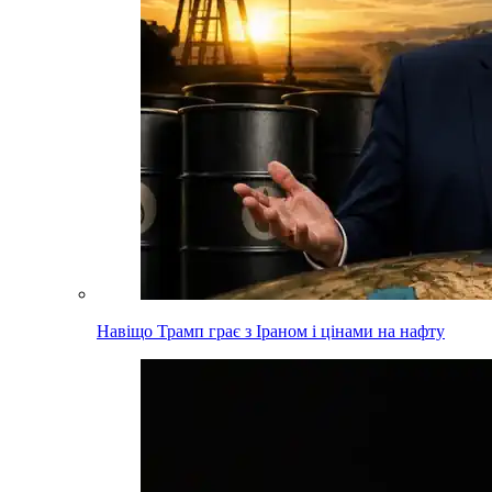
Навіщо Трамп грає з Іраном і цінами на нафту