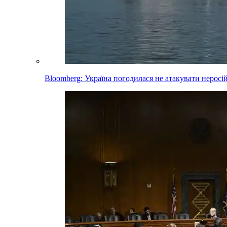
Bloomberg: Україна погодилася не атакувати неросі