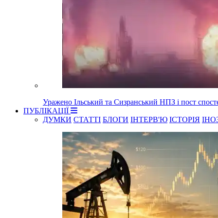
Уражено Ільський та Сизранський НПЗ і пост спост
ПУБЛІКАЦІЇ
ДУМКИ
СТАТТІ
БЛОГИ
ІНТЕРВ'Ю
ІСТОРІЯ
ІНО