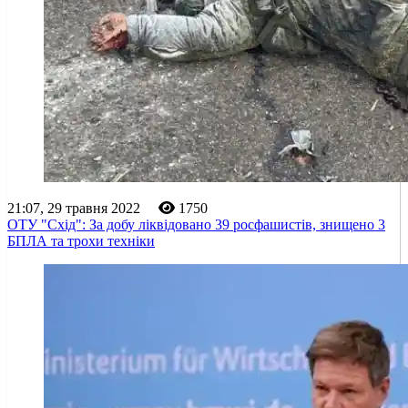
21:07, 29 травня 2022
1750
ОТУ "Схід": За добу ліквідовано 39 росфашистів, знищено 3
БПЛА та трохи техніки