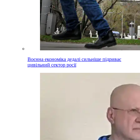
Воєнна економіка дедалі сильніше підриває
цивільний сектор росії