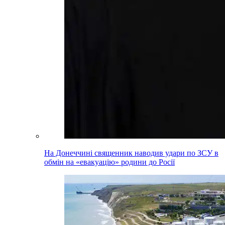
На Донеччині священник наводив удари по ЗСУ в
обмін на «евакуацію» родини до Росії