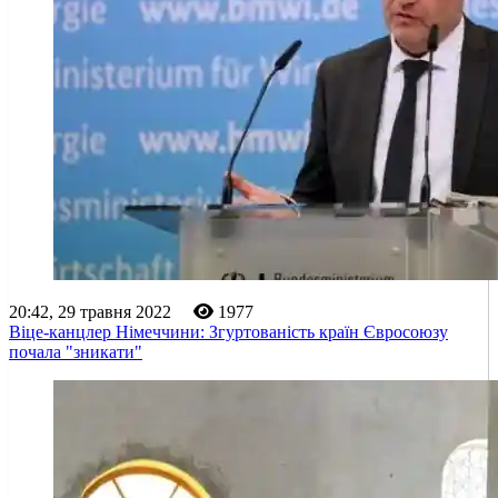
20:42, 29 травня 2022
1977
Віце-канцлер Німеччини: Згуртованість країн Євросоюзу
почала "зникати"