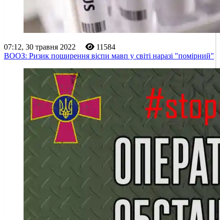
07:12, 30 травня 2022
11584
ВООЗ: Ризик поширення віспи мавп у світі наразі "помірний"