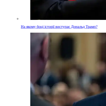
На якому боці історії виступає Дональд Трамп?