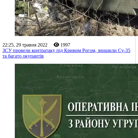
22:25, 29 травня 2022
1997
ЗСУ провели контратаку під Кривим Рогом, знищили Су-35
та багато окупантів