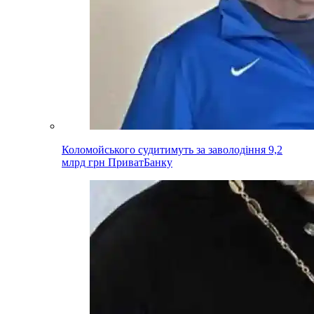
Коломойського судитимуть за заволодіння 9,2
млрд грн ПриватБанку