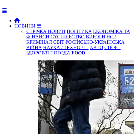
НОВИНИ
СТРІЧКА НОВИН
ПОЛІТИКА
ЕКОНОМІКА ТА
ФІНАНСИ
СУСПІЛЬСТВО
ВИБОРИ
НС /
КРИМІНАЛ
СВІТ
РОСІЙСЬКО-УКРАЇНСЬКА
ВІЙНА
НАУКА / ТЕХНО / IT
АВТО
СПОРТ
ЗДОРОВ'Я
ПОГОДА
FOOD