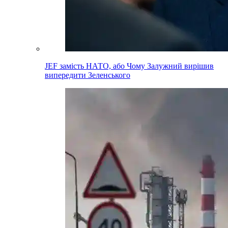
JEF замість НАТО, або Чому Залужний вирішив
випередити Зеленського