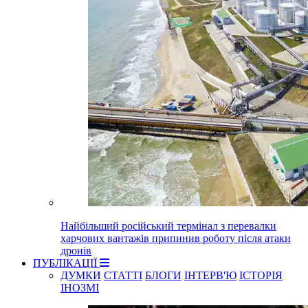
Найбільший російський термінал з перевалки
харчових вантажів припинив роботу після атаки
дронів
ПУБЛІКАЦІЇ
ДУМКИ
СТАТТІ
БЛОГИ
ІНТЕРВ'Ю
ІСТОРІЯ
ІНОЗМІ