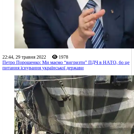
22:44, 29 травня 2022
1978
Петро Порошенко: Ми маємо “вигризти” ПДЧ в НАТО, бо це
питання існування української держави