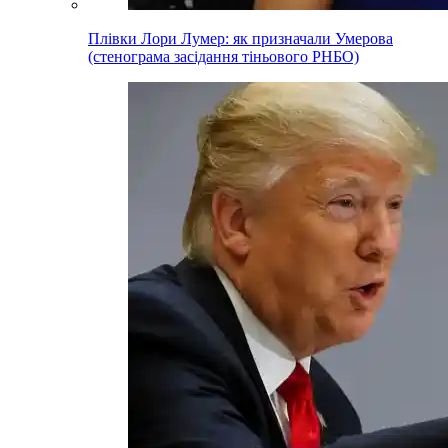
Плівки Лори Лумер: як призначали Умерова
(стенограма засідання тіньового РНБО)