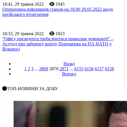
18:41, 29 травня 2022
1945
Оперативна інформація станом на 18.00 29.05.2022 щодо
російського вторгнення
18:33, 29 травня 2022
1823
“Офісу президента треба вчитися правилам демократії” –
Аслунд про заборону виїзду Порошенка на ПА НАТО у
Вільнюсі
Назад
1
2
3
...
2869
2870
2871
...
6155
6156
6157
6158
Вперед
ТОП-НОВИНИ ЗА ДОБУ