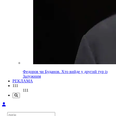
Федоров чи Буданов. Хто вийде у другий тур із
Залужним
РЕКЛАМА
111
111