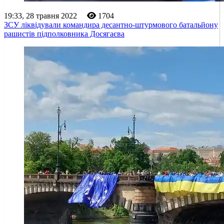
19:33, 28 травня 2022
1704
ЗСУ ліквідували командира десантно-штурмового батальйону
рашистів підполковника Досягаєва