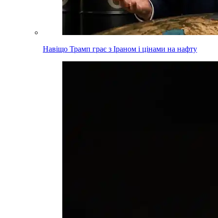
Навіщо Трамп грає з Іраном і цінами на нафту