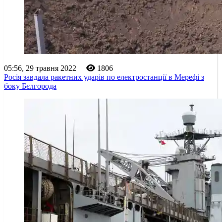
05:56, 29 травня 2022
1806
Росія завдала ракетних ударів по електростанції в Мерефі з
боку Бєлгорода