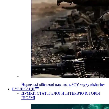
Норвезькі військові навчають ЗСУ «духу вікінгів»
ПУБЛІКАЦІЇ
ДУМКИ
СТАТТІ
БЛОГИ
ІНТЕРВ'Ю
ІСТОРІЯ
ІНОЗМІ