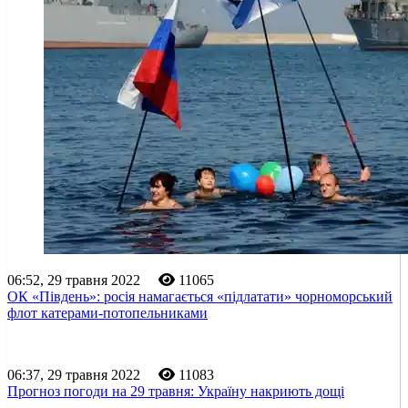
06:52, 29 травня 2022
11065
ОК «Південь»: росія намагається «підлатати» чорноморський
флот катерами-потопельниками
06:37, 29 травня 2022
11083
Прогноз погоди на 29 травня: Україну накриють дощі