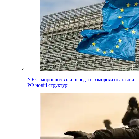
У ЄС запропонували передати заморожені активи
РФ новій структурі