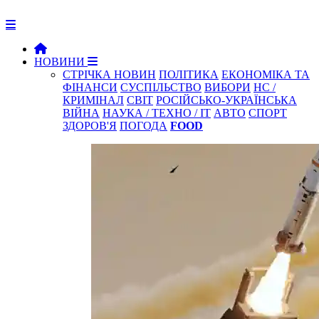
НОВИНИ
СТРІЧКА НОВИН
ПОЛІТИКА
ЕКОНОМІКА ТА
ФІНАНСИ
СУСПІЛЬСТВО
ВИБОРИ
НС /
КРИМІНАЛ
СВІТ
РОСІЙСЬКО-УКРАЇНСЬКА
ВІЙНА
НАУКА / ТЕХНО / IT
АВТО
СПОРТ
ЗДОРОВ'Я
ПОГОДА
FOOD