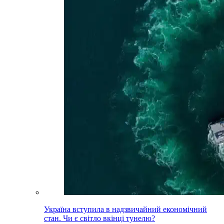
Україна вступила в надзвичайний економічний
стан. Чи є світло вкінці тунелю?