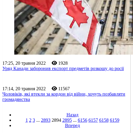
17:25, 20 травня 2022
1928
Уряд Канади заборонив експорт предметів розкошу до росії
17:14, 20 травня 2022
11567
Чоловіків, які втекли за кордон від війни, хочуть позбавляти
громадянства
Назад
1
2
3
...
2893
2894
2895
...
6156
6157
6158
6159
Вперед