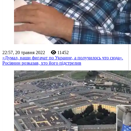
22:57, 20 травня 2022
11452
«Думал, наши фигачат по Украине, а получилось что сюда».
Росіянин розказав, хто його підстрелив