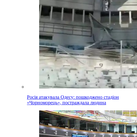
Росія атакувала Одесу: пошкоджено стадіон
«Чорноморець», постраждала людина