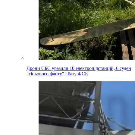
Дрони СБС уразили 10 електропідстанцій, 6 суден
"тіньового флоту" і базу ФСБ