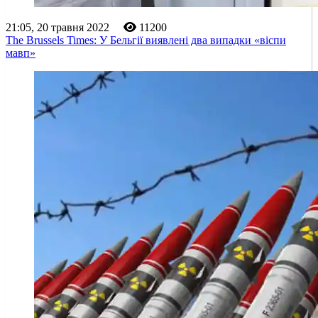
21:05, 20 травня 2022
11200
The Brussels Times: У Бельгії виявлені два випадки «віспи
мавп»