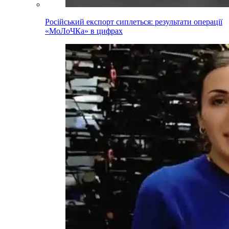
Російський експорт сиплеться: результати операції
«МоЛоЧКа» в цифрах