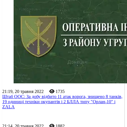
21:19, 20 травня 2022
1735
Штаб ООС: За добу відбито 11 атак ворога, знищено 8 танків,
19 одиниці техніки окупантів і 2 БЛЛА типу "Орлан-10" і
ZALA
21:14, 20 травня 2022
1882