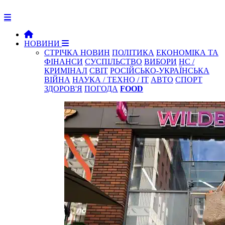
НОВИНИ
СТРІЧКА НОВИН
ПОЛІТИКА
ЕКОНОМІКА ТА
ФІНАНСИ
СУСПІЛЬСТВО
ВИБОРИ
НС /
КРИМІНАЛ
СВІТ
РОСІЙСЬКО-УКРАЇНСЬКА
ВІЙНА
НАУКА / ТЕХНО / IT
АВТО
СПОРТ
ЗДОРОВ'Я
ПОГОДА
FOOD