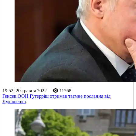
19:52, 20 травня 2022
11268
Генсек ООН Гутерріш отримав таємне послання від
Лукашенка