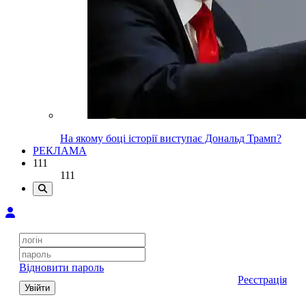
На якому боці історії виступає Дональд Трамп?
РЕКЛАМА
111
111
Відновити пароль
Реєстрація
Увійти