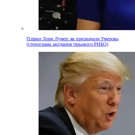
Плівки Лори Лумер: як призначали Умерова
(стенограма засідання тіньового РНБО)