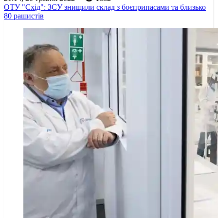
ОТУ "Схід": ЗСУ знищили склад з боєприпасами та близько
80 рашистів