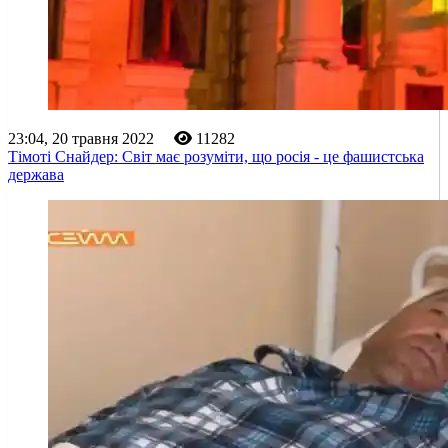
23:04, 20 травня 2022
11282
Тімоті Снайдер: Світ має розуміти, що росія - це фашистська
держава