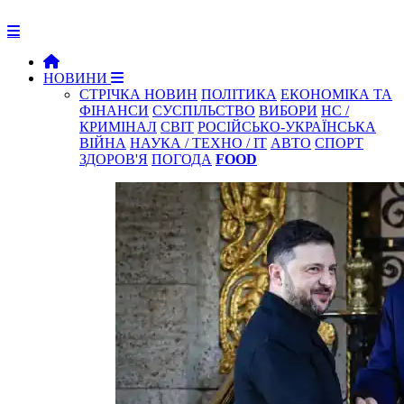
НОВИНИ
СТРІЧКА НОВИН
ПОЛІТИКА
ЕКОНОМІКА ТА
ФІНАНСИ
СУСПІЛЬСТВО
ВИБОРИ
НС /
КРИМІНАЛ
СВІТ
РОСІЙСЬКО-УКРАЇНСЬКА
ВІЙНА
НАУКА / ТЕХНО / IT
АВТО
СПОРТ
ЗДОРОВ'Я
ПОГОДА
FOOD