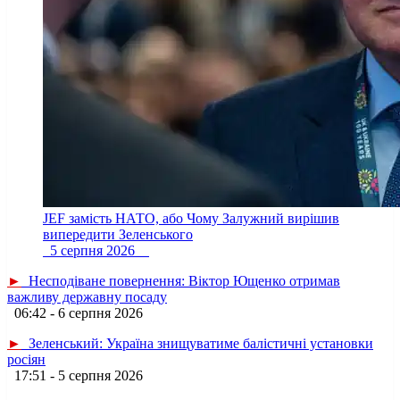
JEF замість НАТО, або Чому Залужний вирішив
випередити Зеленського
5 серпня 2026
►
Несподіване повернення: Віктор Ющенко отримав
важливу державну посаду
06:42 - 6 серпня 2026
►
Зеленський: Україна знищуватиме балістичні установки
росіян
17:51 - 5 серпня 2026