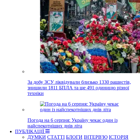
За добу ЗСУ ліквідували близько 1330 рашистів,
знищили 1811 БПЛА та ще 491 одиницю різної
техніки
Погода на 6 серпня: Україну чекає один із
найспекотніших днів літа
ПУБЛІКАЦІЇ
ДУМКИ
СТАТТІ
БЛОГИ
ІНТЕРВ'Ю
ІСТОРІЯ