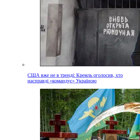
США вже не в тренді: Кремль оголосив, хто
насправді «командує» Україною