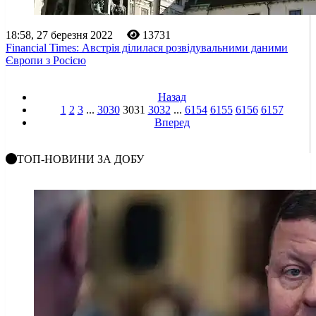
18:58, 27 березня 2022
13731
Financial Times: Австрія ділилася розвідувальними даними
Європи з Росією
Назад
1
2
3
...
3030
3031
3032
...
6154
6155
6156
6157
Вперед
ТОП-НОВИНИ ЗА ДОБУ