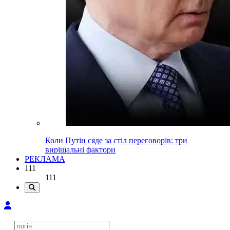
Коли Путін сяде за стіл переговорів: три
вирішальні фактори
РЕКЛАМА
111
111