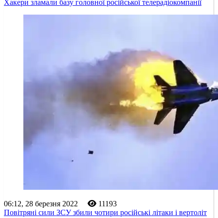
Хакери зламали базу головної російської телерадіокомпанії
06:12, 28 березня 2022
11193
Повітряні сили ЗСУ збили чотири російські літаки і вертоліт