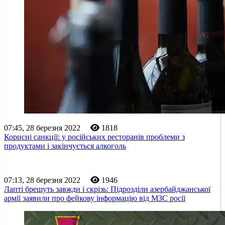
07:45, 28 березня 2022
1818
Корисні санкції: у російських ресторанів проблеми з
продуктами і закінчується алкоголь
07:13, 28 березня 2022
1946
Лапті брешуть завжди і скрізь: Підрозділи азербайджанської
армії заявили про фейкову інформацію від МЗС росії