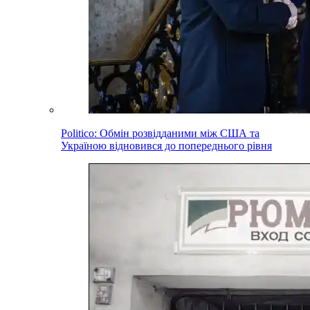
Politico: Обмін розвідданими між США та
Україною відновився до попереднього рівня