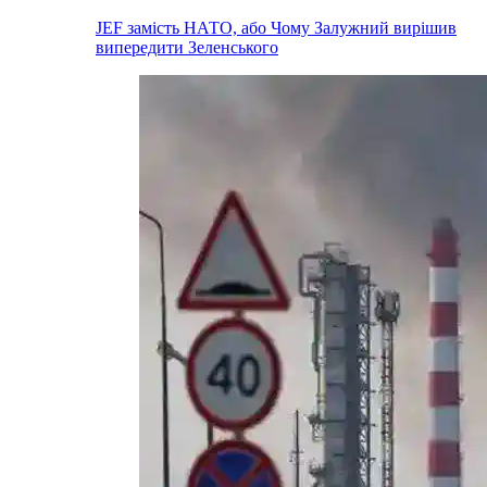
JEF замість НАТО, або Чому Залужний вирішив
випередити Зеленського