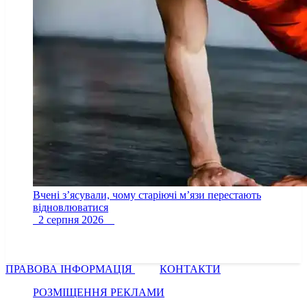
Вчені з’ясували, чому старіючі м’язи перестають
відновлюватися
2 серпня 2026
ПРАВОВА ІНФОРМАЦІЯ
КОНТАКТИ
РОЗМІЩЕННЯ РЕКЛАМИ