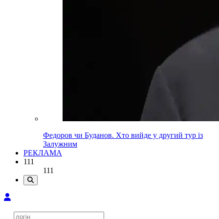
Федоров чи Буданов. Хто вийде у другий тур із
Залужним
РЕКЛАМА
111
111