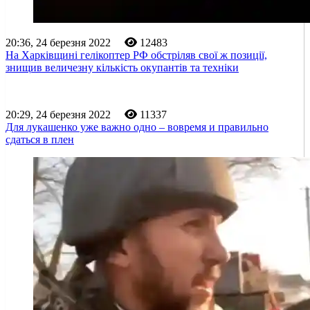
20:36, 24 березня 2022
12483
На Харківщині гелікоптер РФ обстріляв свої ж позиції,
знищив величезну кількість окупантів та техніки
20:29, 24 березня 2022
11337
Для лукашенко уже важно одно – вовремя и правильно
сдаться в плен