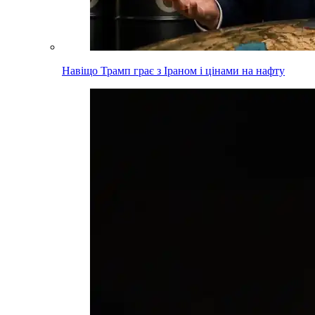
Навіщо Трамп грає з Іраном і цінами на нафту