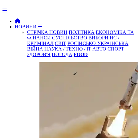
НОВИНИ
СТРІЧКА НОВИН
ПОЛІТИКА
ЕКОНОМІКА ТА
ФІНАНСИ
СУСПІЛЬСТВО
ВИБОРИ
НС /
КРИМІНАЛ
СВІТ
РОСІЙСЬКО-УКРАЇНСЬКА
ВІЙНА
НАУКА / ТЕХНО / IT
АВТО
СПОРТ
ЗДОРОВ'Я
ПОГОДА
FOOD