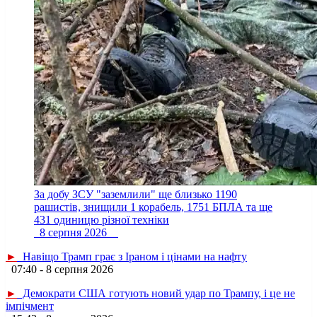
За добу ЗСУ "заземлили" ще близько 1190
рашистів, знищили 1 корабель, 1751 БПЛА та ще
431 одиницю різної техніки
8 серпня 2026
►
Навіщо Трамп грає з Іраном і цінами на нафту
07:40 - 8 серпня 2026
►
Демократи США готують новий удар по Трампу, і це не
імпічмент