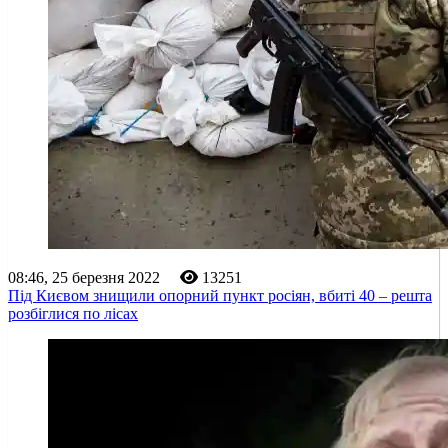
08:46, 25 березня 2022
13251
Під Києвом знищили опорний пункт росіян, вбиті 40 – решта
розбіглися по лісах