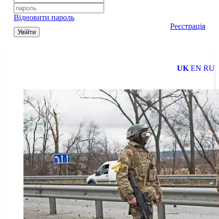
Відновити пароль
Реєстрація
Увійти
UK
EN
RU