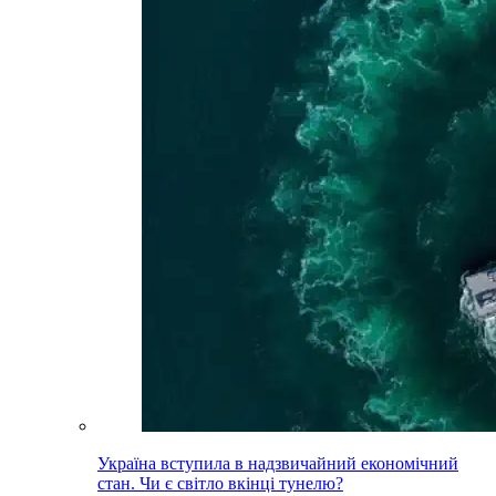
Україна вступила в надзвичайний економічний
стан. Чи є світло вкінці тунелю?