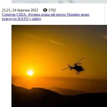
21:21, 24 березня 2022
1792
Сенатор США: Атомна атака рф проти України може
втягнути НАТО у війну