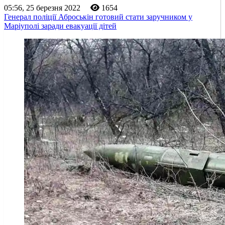
05:56, 25 березня 2022
1654
Генерал поліції Аброськін готовий стати заручником у
Маріуполі заради евакуації дітей