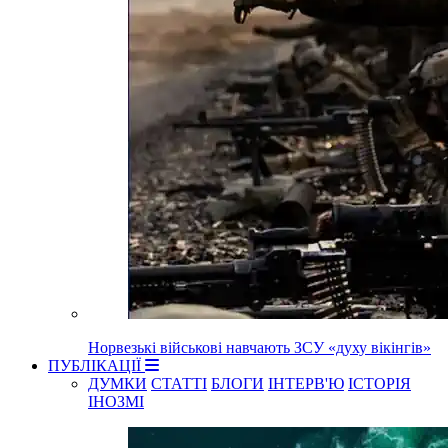
Норвезькі військові навчають ЗСУ «духу вікінгів»
ПУБЛІКАЦІЇ
ДУМКИ
СТАТТІ
БЛОГИ
ІНТЕРВ'Ю
ІСТОРІЯ
ІНОЗМІ