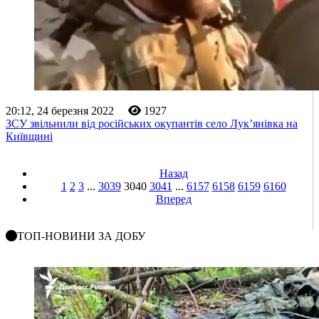
20:12, 24 березня 2022
1927
ЗСУ звільнили від російських окупантів село Лук’янівка на
Київщині
Назад
1
2
3
...
3039
3040
3041
...
6157
6158
6159
6160
Вперед
ТОП-НОВИНИ ЗА ДОБУ