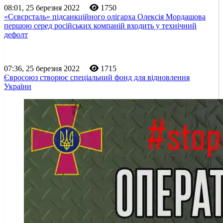
08:01, 25 березня 2022
1750
«Сєвєрсталь» підсанкційного олігарха Олексія Мордашова
першою серед російських компаній входить у технічний
дефолт
07:36, 25 березня 2022
1715
Євросоюз створює спеціальний фонд для відновлення
України