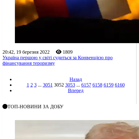
20:42, 19 березня 2022
1809
Україна першою у світі судиться за Конвенцією про
фінансування тероризму
Назад
1
2
3
...
3051
3052
3053
...
6157
6158
6159
6160
Вперед
ТОП-НОВИНИ ЗА ДОБУ