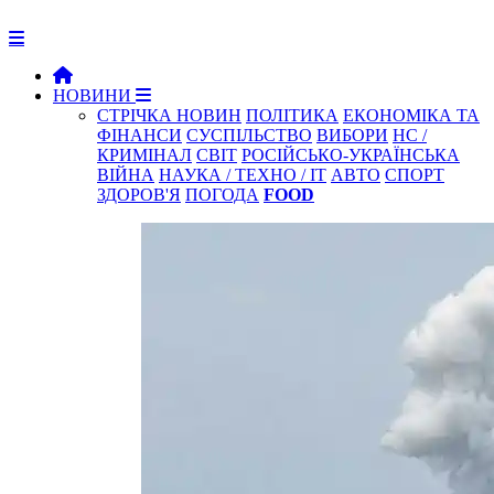
НОВИНИ
СТРІЧКА НОВИН
ПОЛІТИКА
ЕКОНОМІКА ТА
ФІНАНСИ
СУСПІЛЬСТВО
ВИБОРИ
НС /
КРИМІНАЛ
СВІТ
РОСІЙСЬКО-УКРАЇНСЬКА
ВІЙНА
НАУКА / ТЕХНО / IT
АВТО
СПОРТ
ЗДОРОВ'Я
ПОГОДА
FOOD