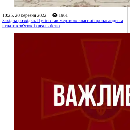
10:25, 20 березня 2022
1961
Західна розвідка: Путін став жертвою власної пропаганди та
втратив зв'язок із реальністю