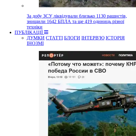
За добу ЗСУ ліквідували близько 1130 рашистів,
знищили 1642 БПЛА та ще 419 одиниць різної
техніки
ПУБЛІКАЦІЇ
ДУМКИ
СТАТТІ
БЛОГИ
ІНТЕРВ'Ю
ІСТОРІЯ
ІНОЗМІ