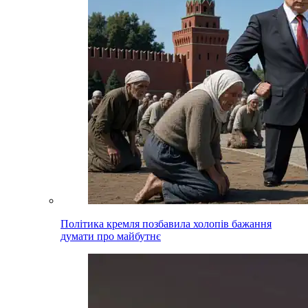
Політика кремля позбавила холопів бажання
думати про майбутнє