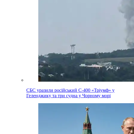
СБС уразили російський С-400 «Тріумф» у
Геленджику та три судна у Чорному морі