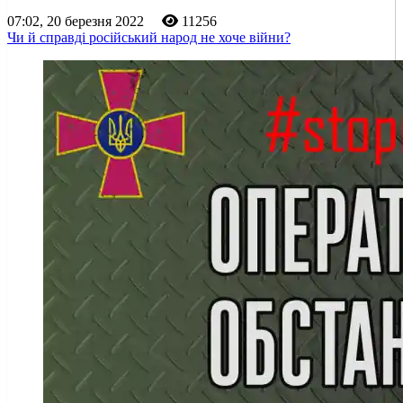
07:02, 20 березня 2022
11256
Чи й справді російський народ не хоче війни?