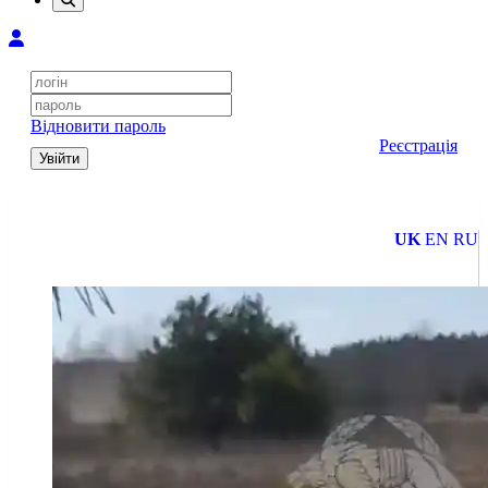
Відновити пароль
Реєстрація
Увійти
UK
EN
RU