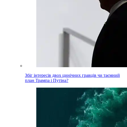
Збіг інтересів двох цинічних гравців чи таємний
план Трампа і Путіна?