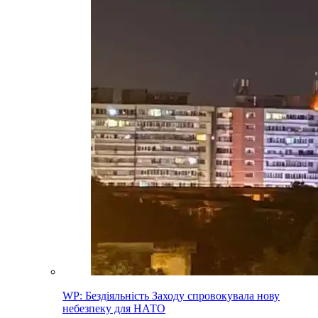
WP: Бездіяльність Заходу спровокувала нову
небезпеку для НАТО