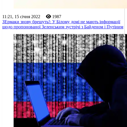
11:21, 15 січня 2022
1987
ЗЕрмаки знову брешуть!: У Білому домі не мають інформації
щодо пропонованої Зеленським зустрічі з Байденом і Путіним