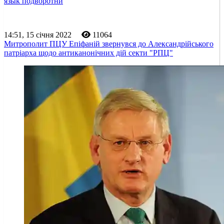
язык подворотни
14:51, 15 січня 2022
11064
Митрополит ПЦУ Епіфаній звернувся до Александрійського
патріарха щодо антиканонічних дій секти "РПЦ"