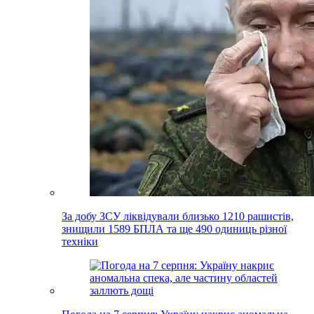
За добу ЗСУ ліквідували близько 1210 рашистів,
знищили 1589 БПЛА та ще 490 одиниць різної
техніки