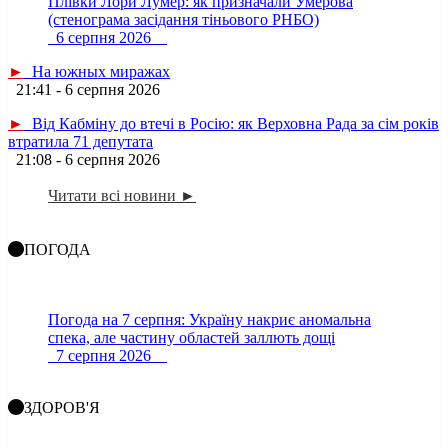
Плівки Лори Лумер: як призначали Умерова
(стенограма засідання тіньового РНБО)
6 серпня 2026
►
На южных миражах
21:41 - 6 серпня 2026
►
Від Кабміну до втечі в Росію: як Верховна Рада за сім років
втратила 71 депутата
21:08 - 6 серпня 2026
Читати всі новини ►
ПОГОДА
Погода на 7 серпня: Україну накриє аномальна
спека, але частину областей заллють дощі
7 серпня 2026
ЗДОРОВ'Я