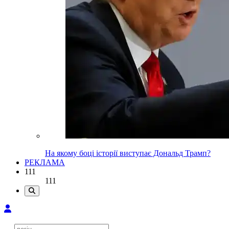
На якому боці історії виступає Дональд Трамп?
РЕКЛАМА
111
111