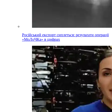
Російський експорт сиплеться: результати операції
«МоЛоЧКа» в цифрах