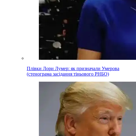
Плівки Лори Лумер: як призначали Умерова
(стенограма засідання тіньового РНБО)