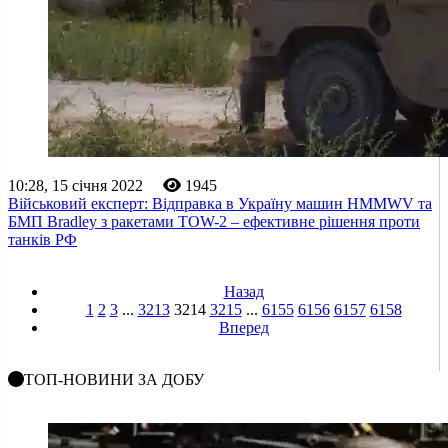
10:28, 15 січня 2022
1945
Військовий експерт: Відправка в Україну машин HMMWV та
БМП Bradley з ракетами TOW-2 – ефективне рішення проти
танків РФ
Назад
1
2
3
...
3213
3214
3215
...
6155
6156
6157
6158
Вперед
ТОП-НОВИНИ ЗА ДОБУ