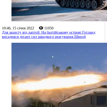
10:46, 15 січня 2022
11050
Для захисту від лаптєй: На балтійському острові Готланд
висадився десант сил швидкого реагування Швеції