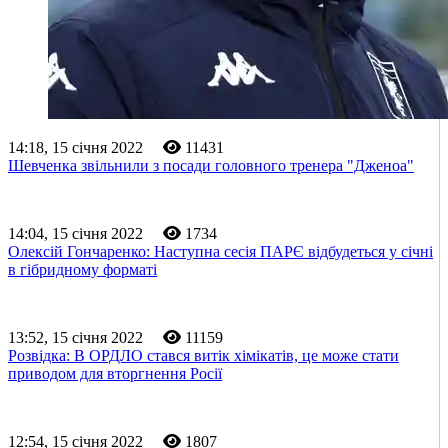
14:18, 15 січня 2022
11431
Шевченка звільнили з посади головного тренера "Дженоа"
14:04, 15 січня 2022
1734
Олексій Гончаренко: Наступна сесія ПАРЄ відбудеться у січні
в гібридному форматі
13:52, 15 січня 2022
11159
Розвідка: В ОРДЛО стався витік хімікатів, це може стати
приводом для вторгнення Росії
12:54, 15 січня 2022
1807