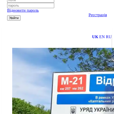
Відновити пароль
Реєстрація
Увійти
UK
EN
RU