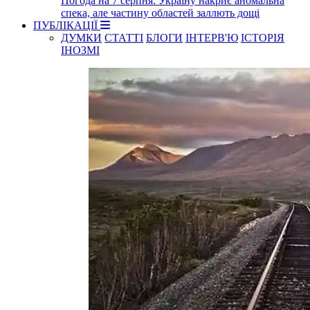
Погода на 7 серпня: Україну накриє аномальна
спека, але частину областей заллють дощі
ПУБЛІКАЦІЇ
ДУМКИ
СТАТТІ
БЛОГИ
ІНТЕРВ'Ю
ІСТОРІЯ
ІНОЗМІ