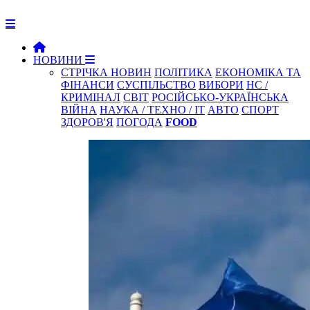
НОВИНИ
СТРІЧКА НОВИН
ПОЛІТИКА
ЕКОНОМІКА ТА
ФІНАНСИ
СУСПІЛЬСТВО
ВИБОРИ
НС /
КРИМІНАЛ
СВІТ
РОСІЙСЬКО-УКРАЇНСЬКА
ВІЙНА
НАУКА / ТЕХНО / IT
АВТО
СПОРТ
ЗДОРОВ'Я
ПОГОДА
FOOD