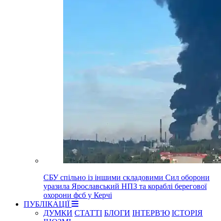
СБУ спільно із іншими складовими Сил оборони
уразила Ярославський НПЗ та кораблі берегової
охорони фсб у Керчі
ПУБЛІКАЦІЇ
ДУМКИ
СТАТТІ
БЛОГИ
ІНТЕРВ'Ю
ІСТОРІЯ