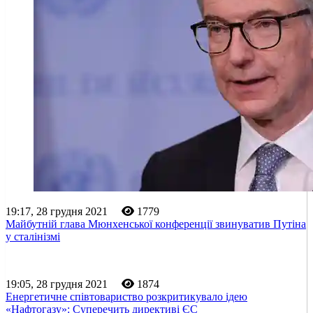
19:17, 28 грудня 2021
1779
Майбутній глава Мюнхенської конференції звинуватив Путіна
у сталінізмі
19:05, 28 грудня 2021
1874
Енергетичне співтовариство розкритикувало ідею
«Нафтогазу»: Суперечить директиві ЄС