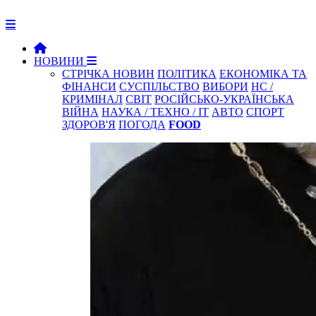
НОВИНИ
СТРІЧКА НОВИН
ПОЛІТИКА
ЕКОНОМІКА ТА
ФІНАНСИ
СУСПІЛЬСТВО
ВИБОРИ
НС /
КРИМІНАЛ
СВІТ
РОСІЙСЬКО-УКРАЇНСЬКА
ВІЙНА
НАУКА / ТЕХНО / IT
АВТО
СПОРТ
ЗДОРОВ'Я
ПОГОДА
FOOD