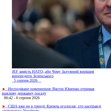
JEF замість НАТО, або Чому Залужний вирішив
випередити Зеленського
5 серпня 2026
►
Несподіване повернення: Віктор Ющенко отримав
важливу державну посаду
06:42 - 6 серпня 2026
►
США вже не в тренді: Кремль оголосив, хто насправді
«командує» Україною