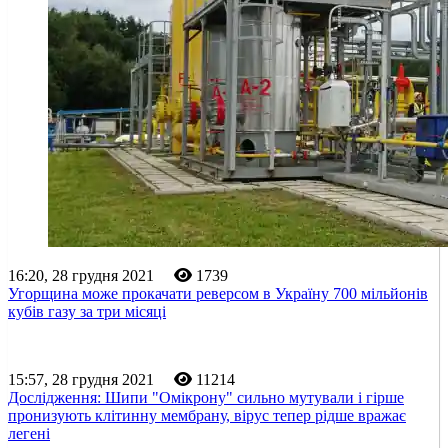
16:20, 28 грудня 2021
1739
Угорщина може прокачати реверсом в Україну 700 мільйонів
кубів газу за три місяці
15:57, 28 грудня 2021
11214
Дослідження: Шипи "Омікрону" сильно мутували і гірше
пронизують клітинну мембрану, вірус тепер рідше вражає
легені