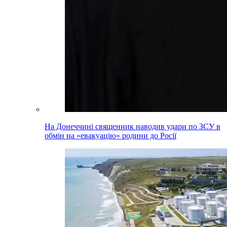
На Донеччині священник наводив удари по ЗСУ в
обмін на «евакуацію» родини до Росії