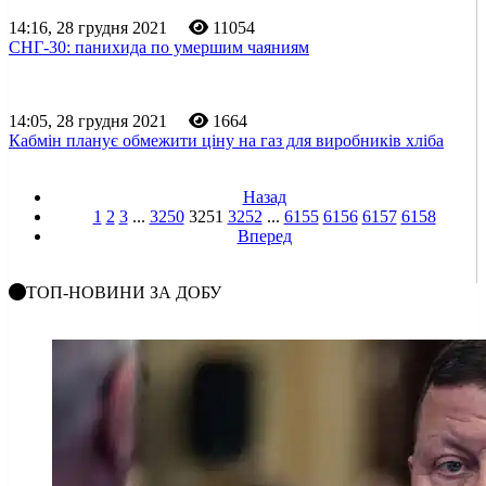
14:16, 28 грудня 2021
11054
СНГ-30: панихида по умершим чаяниям
14:05, 28 грудня 2021
1664
Кабмін планує обмежити ціну на газ для виробників хліба
Назад
1
2
3
...
3250
3251
3252
...
6155
6156
6157
6158
Вперед
ТОП-НОВИНИ ЗА ДОБУ