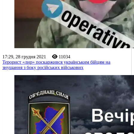
17:29, 28 грудня 2021
11034
Терорист «лнр» поскаржився українським бійцям на
знущання з боку російських військових