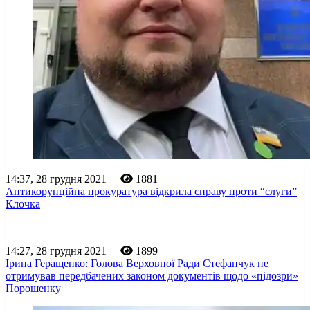
14:37, 28 грудня 2021
1881
Антикорупційна прокуратура відкрила справу проти “слуги”
Клочка
14:27, 28 грудня 2021
1899
Ірина Геращенко: Голова Верховної Ради Стефанчук не
отримував передбачених законом документів щодо «підозри»
Порошенку