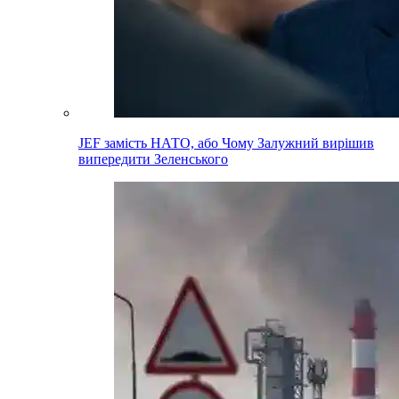
JEF замість НАТО, або Чому Залужний вирішив
випередити Зеленського