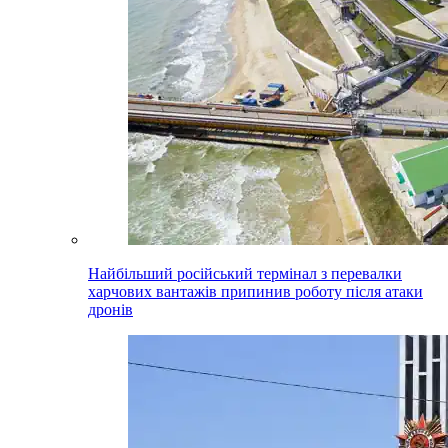
Найбільший російський термінал з перевалки
харчових вантажів припинив роботу після атаки
дронів