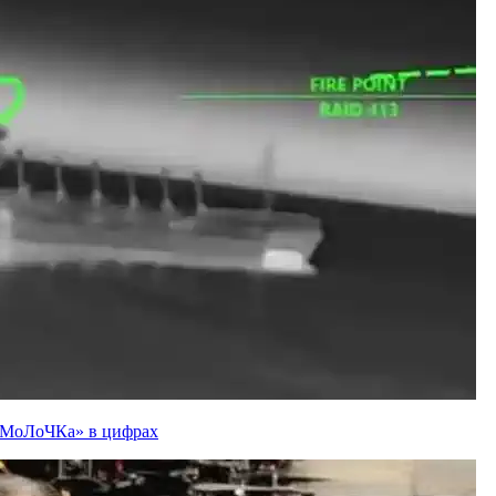
ї «МоЛоЧКа» в цифрах