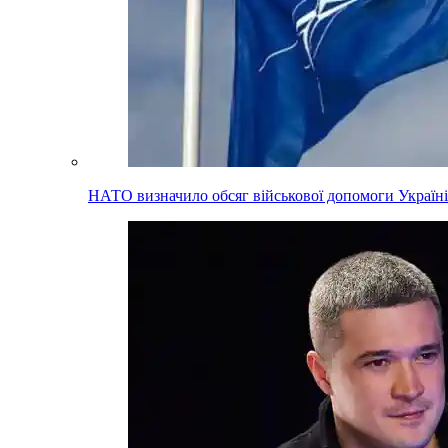
НАТО визначило обсяг військової допомоги Україні