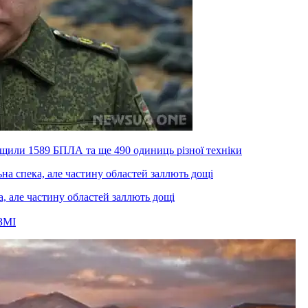
ищили 1589 БПЛА та ще 490 одиниць різної техніки
а, але частину областей заллють дощі
ЗМІ