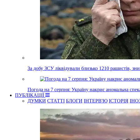
За добу ЗСУ ліквідували близько 1210 рашистів, зн
Погода на 7 серпня: Україну накриє аномальна спек
ПУБЛІКАЦІЇ
ДУМКИ
СТАТТІ
БЛОГИ
ІНТЕРВ'Ю
ІСТОРІЯ
ІНО