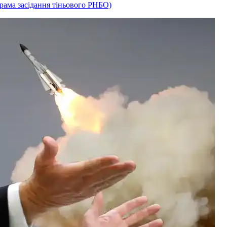
рама засідання тіньового РНБО)