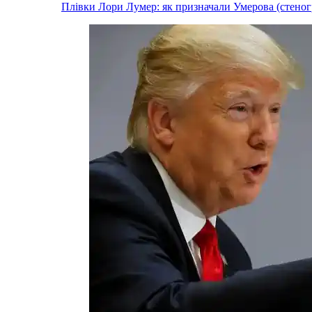
Плівки Лори Лумер: як призначали Умерова (стеног