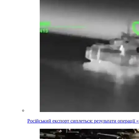
Російський експорт сиплеться: результати операці