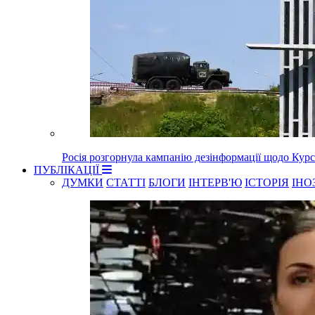
Росія розгорнула кампанію дезінформації щодо Курс
ПУБЛІКАЦІЇ
ДУМКИ
СТАТТІ
БЛОГИ
ІНТЕРВ'Ю
ІСТОРІЯ
ІНО