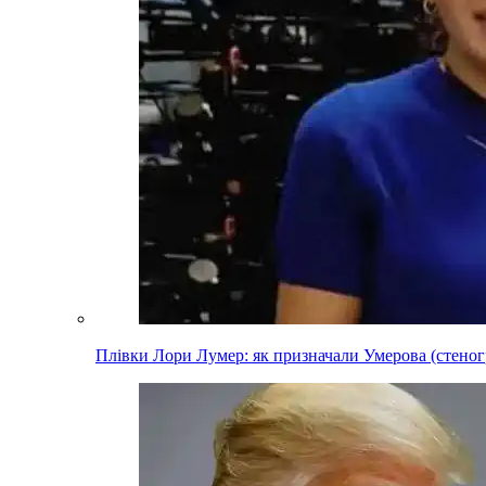
Плівки Лори Лумер: як призначали Умерова (стеног