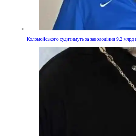
Коломойського судитимуть за заволодіння 9,2 млрд