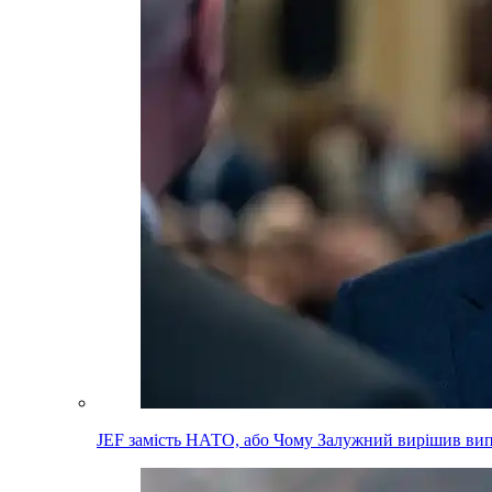
JEF замість НАТО, або Чому Залужний вирішив вип