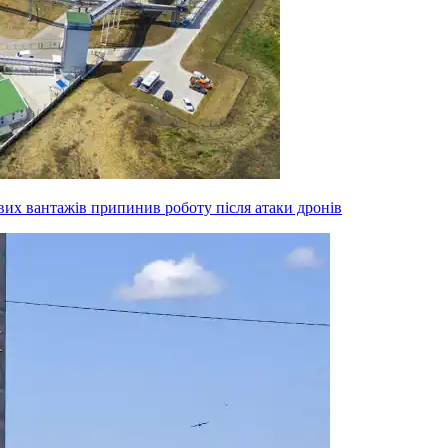
вих вантажів припинив роботу після атаки дронів