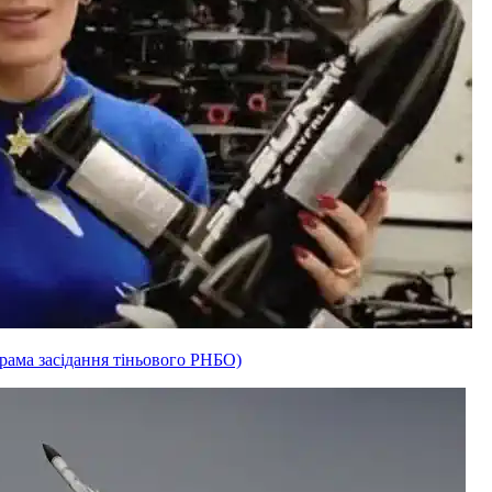
рама засідання тіньового РНБО)