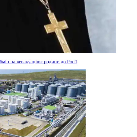
мін на «евакуацію» родини до Росії