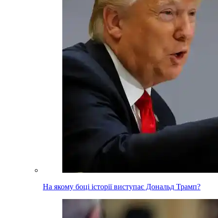
На якому боці історії виступає Дональд Трамп?