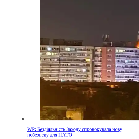
WP: Бездіяльність Заходу спровокувала нову
небезпеку для НАТО