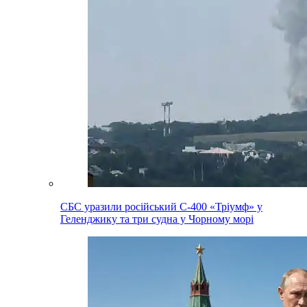
СБС уразили російський С-400 «Тріумф» у
Геленджику та три судна у Чорному морі