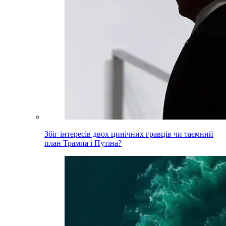
Збіг інтересів двох цинічних гравців чи таємний
план Трампа і Путіна?