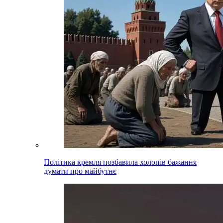
Політика кремля позбавила холопів бажання
думати про майбутнє