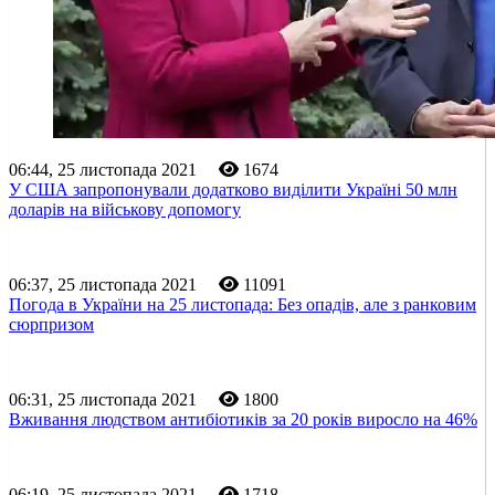
06:44, 25 листопада 2021
1674
У США запропонували додатково виділити Україні 50 млн
доларів на військову допомогу
06:37, 25 листопада 2021
11091
Погода в України на 25 листопада: Без опадів, але з ранковим
сюрпризом
06:31, 25 листопада 2021
1800
Вживання людством антибіотиків за 20 років виросло на 46%
06:19, 25 листопада 2021
1718