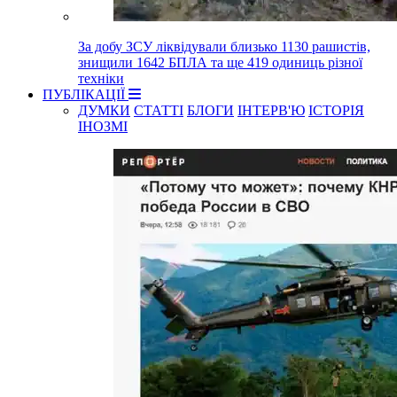
За добу ЗСУ ліквідували близько 1130 рашистів,
знищили 1642 БПЛА та ще 419 одиниць різної
техніки
ПУБЛІКАЦІЇ
ДУМКИ
СТАТТІ
БЛОГИ
ІНТЕРВ'Ю
ІСТОРІЯ
ІНОЗМІ