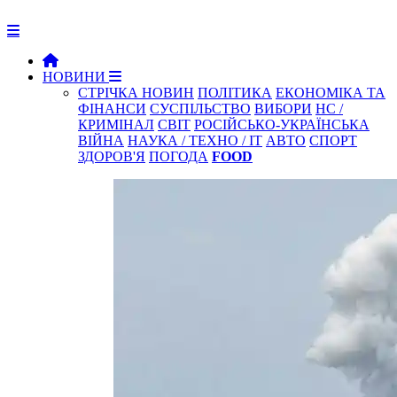
НОВИНИ
СТРІЧКА НОВИН
ПОЛІТИКА
ЕКОНОМІКА ТА
ФІНАНСИ
СУСПІЛЬСТВО
ВИБОРИ
НС /
КРИМІНАЛ
СВІТ
РОСІЙСЬКО-УКРАЇНСЬКА
ВІЙНА
НАУКА / ТЕХНО / IT
АВТО
СПОРТ
ЗДОРОВ'Я
ПОГОДА
FOOD