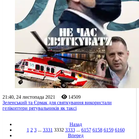
21:40, 24 листопада 2021
14509
Зеленський та Єрмак для святкування використали
гелікоптери рятувальників як таксі
Назад
1
2
3
...
3331
3332
3333
...
6157
6158
6159
6160
Вперед