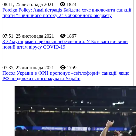
08:11, 25 листопада 2021
1823
Foreign Policy: Адміністрація Байдена хоче виключити санкції
проти "Північного потоку-2" з оборонного бюджету
07:51, 25 листопада 2021
1867
З 32 мутаціями і ще більш небезпечний: У Ботсвані виявили
новий штам вірусу COVID-19
07:35, 25 листопада 2021
1759
Посол України в ФРН пропонує «світлофорні» санкції, якщо
РФ продовжить погрожувати Україні