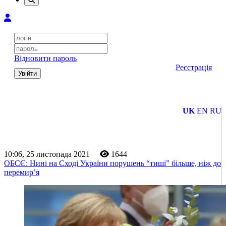
Відновити пароль
Реєстрація
Увійти
UK
EN
RU
10:06, 25 листопада 2021
1644
ОБСЄ: Нині на Сході України порушень “тиші” більше, ніж до
перемир’я