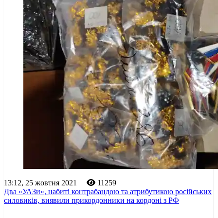
13:12, 25 жовтня 2021
11259
Два «УАЗи», набиті контрабандою та атрибутикою російських
силовиків, виявили прикордонники на кордоні з РФ