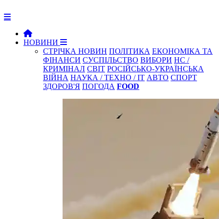
НОВИНИ
СТРІЧКА НОВИН
ПОЛІТИКА
ЕКОНОМІКА ТА
ФІНАНСИ
СУСПІЛЬСТВО
ВИБОРИ
НС /
КРИМІНАЛ
СВІТ
РОСІЙСЬКО-УКРАЇНСЬКА
ВІЙНА
НАУКА / ТЕХНО / IT
АВТО
СПОРТ
ЗДОРОВ'Я
ПОГОДА
FOOD