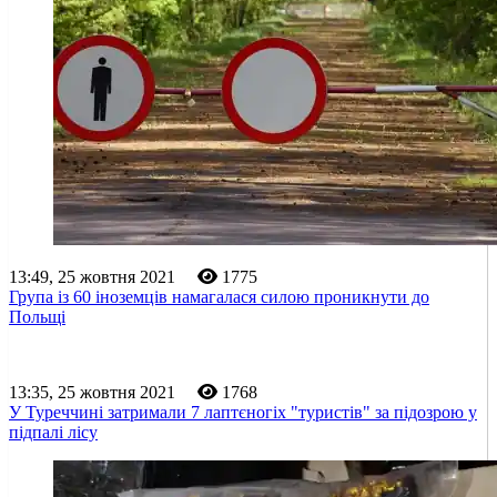
13:49, 25 жовтня 2021
1775
Група із 60 іноземців намагалася силою проникнути до
Польщі
13:35, 25 жовтня 2021
1768
У Туреччині затримали 7 лаптєногіх "туристів" за підозрою у
підпалі лісу