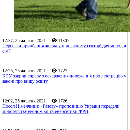
12:37, 25 жовтня 2021
11307
Переваги придбання житла у приватному секторі для молодої
сім'ї
12:25, 25 жовтня 2021
1727
КСУ закрив справу з оскарження положення про люстрацію у
законі про вищу освіту
12:02, 25 жовтня 2021
1726
Посол Німеччини: «Газову» пропозицію України передали
міністерству економіки та енергетики ФРН