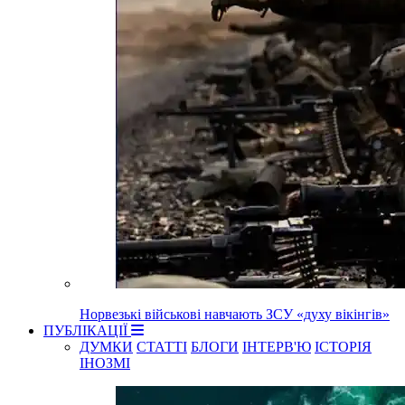
Норвезькі військові навчають ЗСУ «духу вікінгів»
ПУБЛІКАЦІЇ
ДУМКИ
СТАТТІ
БЛОГИ
ІНТЕРВ'Ю
ІСТОРІЯ
ІНОЗМІ