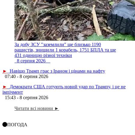
За добу ЗСУ "заземлили" ще близько 1190
рашистів, знищили 1 корабель, 1751 БПЛА та ще
431 одиницю різної техніки
8 серпня 2026
►
Навіщо Трамп грає з Іраном і цінами на нафту
07:40 - 8 серпня 2026
►
Демократи США готують новий удар по Трампу, і це не
імпічмент
15:43 - 8 серпня 2026
Читати всі новини ►
ПОГОДА