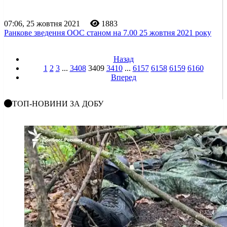
07:06, 25 жовтня 2021
1883
Ранкове зведення ООС станом на 7.00 25 жовтня 2021 року
Назад
1
2
3
...
3408
3409
3410
...
6157
6158
6159
6160
Вперед
ТОП-НОВИНИ ЗА ДОБУ