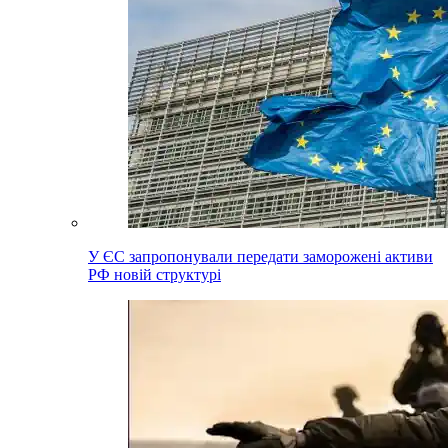
У ЄС запропонували передати заморожені активи
РФ новій структурі