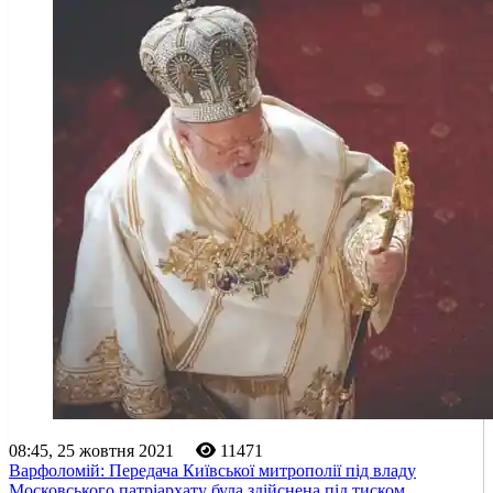
08:45, 25 жовтня 2021
11471
Варфоломій: Передача Київської митрополії під владу
Московського патріархату була здійснена під тиском