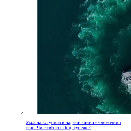
Україна вступила в надзвичайний економічний
стан. Чи є світло вкінці тунелю?