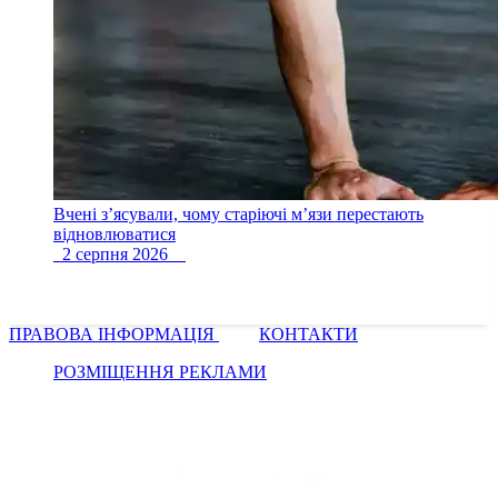
Вчені з’ясували, чому старіючі м’язи перестають
відновлюватися
2 серпня 2026
ПРАВОВА ІНФОРМАЦІЯ
КОНТАКТИ
РОЗМІЩЕННЯ РЕКЛАМИ