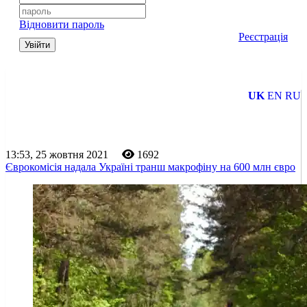
Відновити пароль
Реєстрація
Увійти
UK
EN
RU
13:53, 25 жовтня 2021
1692
Єврокомісія надала Україні транш макрофіну на 600 млн євро