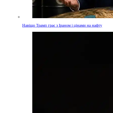
Навіщо Трамп грає з Іраном і цінами на нафту