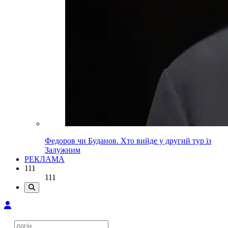
Федоров чи Буданов. Хто вийде у другий тур із
Залужним
РЕКЛАМА
111
111