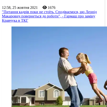
12:58, 25 жовтня 2021
1676
"Питання кадрів поки не стоїть. Сподіваємося, що Леонід
Макарович повернеться до роботи", - Гармаш про заміну
Кравчука в ТКГ