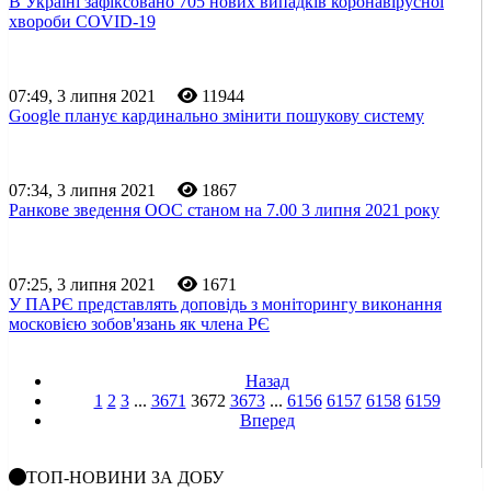
В Україні зафіксовано 705 нових випадків коронавірусної
хвороби COVID-19
07:49, 3 липня 2021
11944
Google планує кардинально змінити пошукову систему
07:34, 3 липня 2021
1867
Ранкове зведення ООС станом на 7.00 3 липня 2021 року
07:25, 3 липня 2021
1671
У ПАРЄ представлять доповідь з моніторингу виконання
московією зобов'язань як члена РЄ
Назад
1
2
3
...
3671
3672
3673
...
6156
6157
6158
6159
Вперед
ТОП-НОВИНИ ЗА ДОБУ