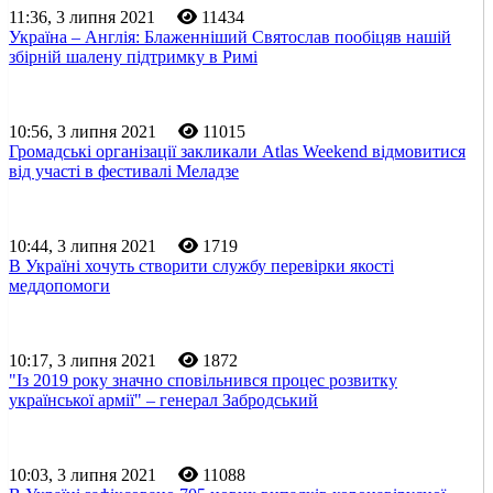
11:36, 3 липня 2021
11434
Україна – Англія: Блаженніший Святослав пообіцяв нашій
збірній шалену підтримку в Римі
10:56, 3 липня 2021
11015
Громадські організації закликали Atlas Weekend відмовитися
від участі в фестивалі Меладзе
10:44, 3 липня 2021
1719
В Україні хочуть створити службу перевірки якості
меддопомоги
10:17, 3 липня 2021
1872
"Із 2019 року значно сповільнився процес розвитку
української армії" – генерал Забродський
10:03, 3 липня 2021
11088