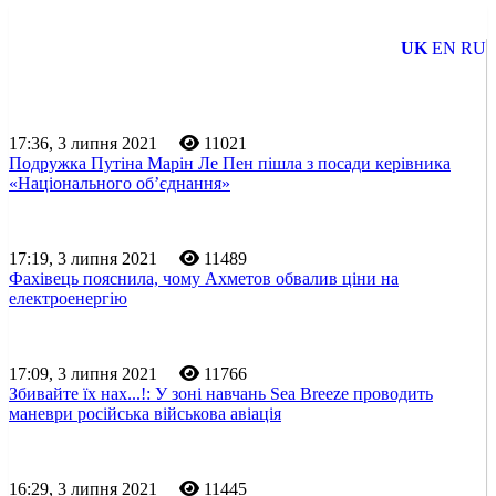
UK
EN
RU
17:36, 3 липня 2021
11021
Подружка Путіна Марін Ле Пен пішла з посади керівника
«Національного обʼєднання»
17:19, 3 липня 2021
11489
Фахівець пояснила, чому Ахметов обвалив ціни на
електроенергію
17:09, 3 липня 2021
11766
Збивайте їх нах...!: У зоні навчань Sea Breeze проводить
маневри російська військова авіація
16:29, 3 липня 2021
11445