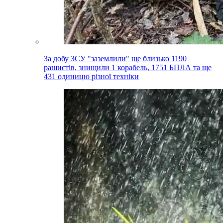
За добу ЗСУ "заземлили" ще близько 1190
рашистів, знищили 1 корабель, 1751 БПЛА та ще
431 одиницю різної техніки