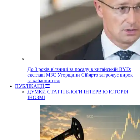
До 3 років в'язниці за посаду в китайській BYD:
ексглаві МЗС Угорщини Сійярто загрожує вирок
за хабарництво
ПУБЛІКАЦІЇ
ДУМКИ
СТАТТІ
БЛОГИ
ІНТЕРВ'Ю
ІСТОРІЯ
ІНОЗМІ