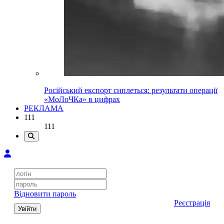
Російський експорт сиплеться: результати операції
«МоЛоЧКа» в цифрах
РЕКЛАМА
111
111
Відновити пароль
Реєстрація
Увійти