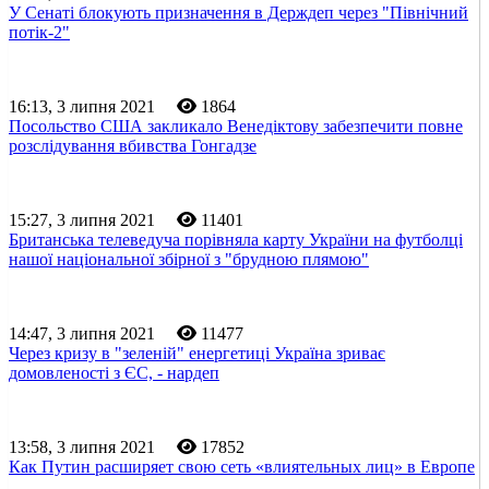
У Сенаті блокують призначення в Держдеп через "Північний
потік-2"
16:13, 3 липня 2021
1864
Посольство США закликало Венедіктову забезпечити повне
розслідування вбивства Гонгадзе
15:27, 3 липня 2021
11401
Британська телеведуча порівняла карту України на футболці
нашої національної збірної з "брудною плямою"
14:47, 3 липня 2021
11477
Через кризу в "зеленій" енергетиці Україна зриває
домовленості з ЄС, - нардеп
13:58, 3 липня 2021
17852
Как Путин расширяет свою сеть «влиятельных лиц» в Европе