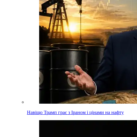
Навіщо Трамп грає з Іраном і цінами на нафту