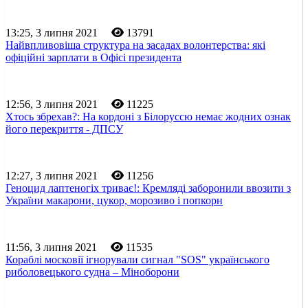
13:25, 3 липня 2021
13791
Найвпливовіша структура на засадах волонтерства: які
офіційні зарплати в Офісі президента
12:56, 3 липня 2021
11225
Хтось збрехав?: На кордоні з Білоруссю немає жодних ознак
його перекриття - ДПСУ
12:27, 3 липня 2021
11256
Геноцид лаптеногіх триває!: Кремляді заборонили ввозити з
України макарони, цукор, морозиво і попкорн
11:56, 3 липня 2021
11535
Кораблі московії ігнорували сигнал "SOS" українського
риболовецького судна – Міноборони