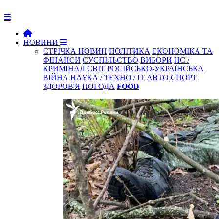
НОВИНИ
СТРІЧКА НОВИН
ПОЛІТИКА
ЕКОНОМІКА ТА
ФІНАНСИ
СУСПІЛЬСТВО
ВИБОРИ
НС /
КРИМІНАЛ
СВІТ
РОСІЙСЬКО-УКРАЇНСЬКА
ВІЙНА
НАУКА / ТЕХНО / IT
АВТО
СПОРТ
ЗДОРОВ'Я
ПОГОДА
FOOD