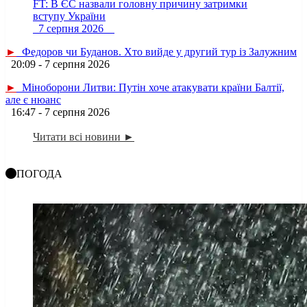
FT: В ЄС назвали головну причину затримки
вступу України
7 серпня 2026
►
Федоров чи Буданов. Хто вийде у другий тур із Залужним
20:09 - 7 серпня 2026
►
Міноборони Литви: Путін хоче атакувати країни Балтії,
але є нюанс
16:47 - 7 серпня 2026
Читати всі новини ►
ПОГОДА