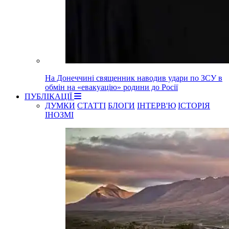
На Донеччині священник наводив удари по ЗСУ в
обмін на «евакуацію» родини до Росії
ПУБЛІКАЦІЇ
ДУМКИ
СТАТТІ
БЛОГИ
ІНТЕРВ'Ю
ІСТОРІЯ
ІНОЗМІ