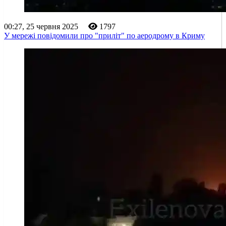
00:27, 25 червня 2025
1797
У мережі повідомили про "приліт" по аеродрому в Криму