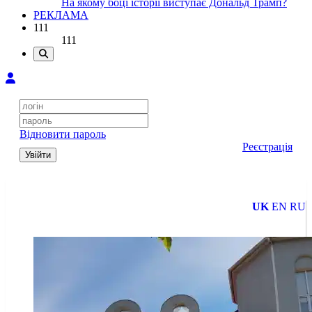
На якому боці історії виступає Дональд Трамп?
РЕКЛАМА
111
111
Відновити пароль
Реєстрація
Увійти
UK
EN
RU