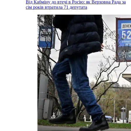
Від Кабміну до втечі в Росію: як Верховна Рада за
сім років втратила 71 депутата