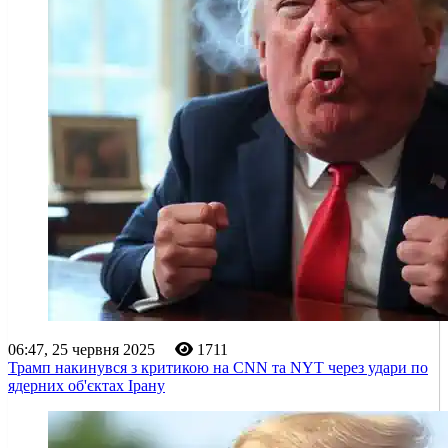
06:47, 25 червня 2025
1711
Трамп накинувся з критикою на CNN та NYT через удари по
ядерних об'єктах Ірану