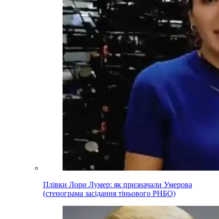
Плівки Лори Лумер: як призначали Умерова
(стенограма засідання тіньового РНБО)