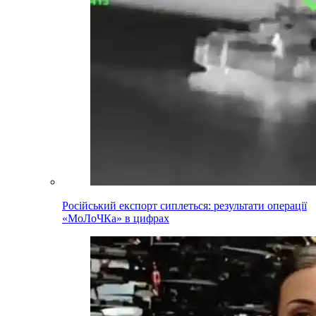
Російський експорт сиплеться: результати операції
«МоЛоЧКа» в цифрах