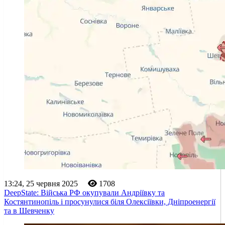
13:24, 25 червня 2025
1708
DeepState: Війська РФ окупували Андріївку та
Костянтинопіль і просунулися біля Олексіївки, Дніпроенергії
та в Шевченку