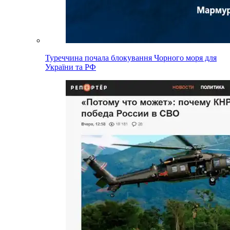
Туреччина почала блокування Чорного моря для
України та РФ