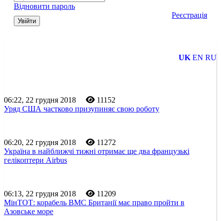
Відновити пароль
Реєстрація
Увійти
UK
EN
RU
06:22, 22 грудня 2018
11152
Уряд США частково призупиняє свою роботу
06:20, 22 грудня 2018
11272
Україна в найближчі тижні отримає ще два французькі
гелікоптери Airbus
06:13, 22 грудня 2018
11209
МінТОТ: корабель ВМС Британії має право пройти в
Азовське море