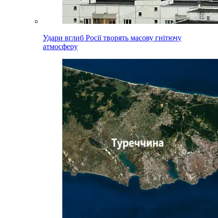
Удари вглиб Росії творять масову гнітючу
атмосферу