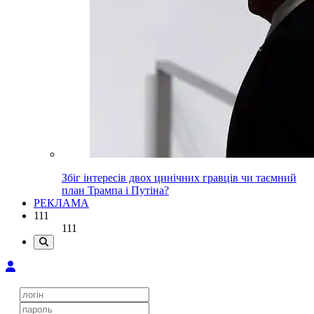
Збіг інтересів двох цинічних гравців чи таємний
план Трампа і Путіна?
РЕКЛАМА
111
111