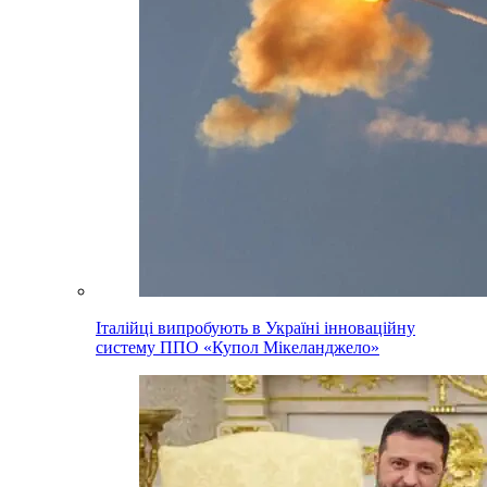
Італійці випробують в Україні інноваційну
систему ППО «Купол Мікеланджело»