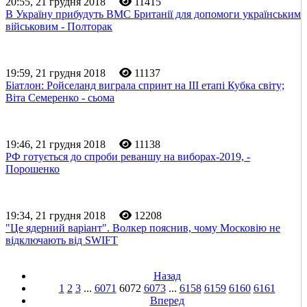
20:55, 21 грудня 2018
11415
В Україну прибудуть ВМС Британії для допомоги українським
військовим - Полторак
19:59, 21 грудня 2018
11137
Біатлон: Ройселанд виграла спринт на III етапі Кубка світу;
Віта Семеренко - сьома
19:46, 21 грудня 2018
11138
РФ готується до спроби реваншу на виборах-2019, -
Порошенко
19:34, 21 грудня 2018
12208
"Це ядерний варіант". Волкер пояснив, чому Московію не
відключають від SWIFT
Назад
1
2
3
...
6071
6072
6073
...
6158
6159
6160
6161
Вперед