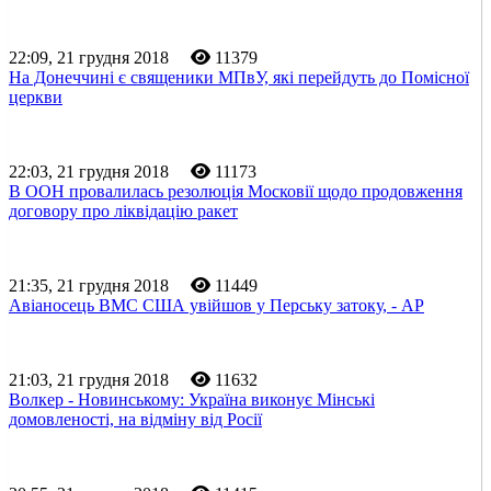
22:09, 21 грудня 2018
11379
На Донеччині є священики МПвУ, які перейдуть до Помісної
церкви
22:03, 21 грудня 2018
11173
В ООН провалилась резолюція Московії щодо продовження
договору про ліквідацію ракет
21:35, 21 грудня 2018
11449
Авіаносець ВМС США увійшов у Перську затоку, - AP
21:03, 21 грудня 2018
11632
Волкер - Новинському: Україна виконує Мінські
домовленості, на відміну від Росії