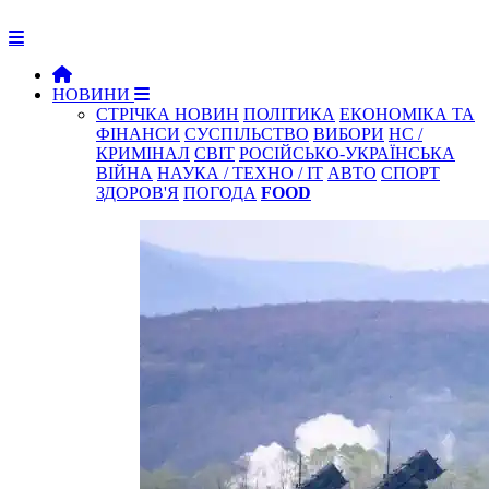
НОВИНИ
СТРІЧКА НОВИН
ПОЛІТИКА
ЕКОНОМІКА ТА
ФІНАНСИ
СУСПІЛЬСТВО
ВИБОРИ
НС /
КРИМІНАЛ
СВІТ
РОСІЙСЬКО-УКРАЇНСЬКА
ВІЙНА
НАУКА / ТЕХНО / IT
АВТО
СПОРТ
ЗДОРОВ'Я
ПОГОДА
FOOD