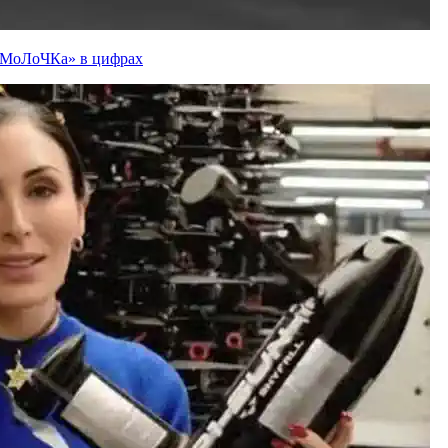
ї «МоЛоЧКа» в цифрах