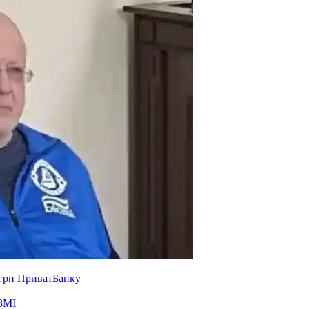
 грн ПриватБанку
ЗМІ