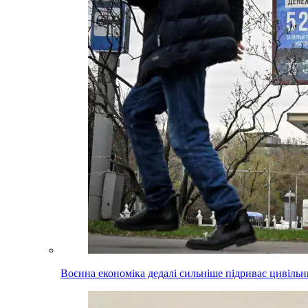
Воєнна економіка дедалі сильніше підриває цивільни