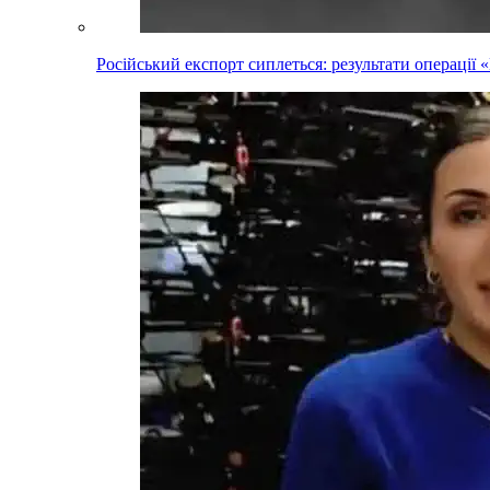
Російський експорт сиплеться: результати операці