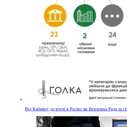
Від Кабміну до втечі в Росію: як Верховна Рада за с