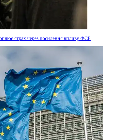
 охоплює страх через посилення впливу ФСБ