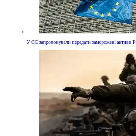
У ЄС запропонували передати заморожені активи Р