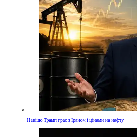
Навіщо Трамп грає з Іраном і цінами на нафту