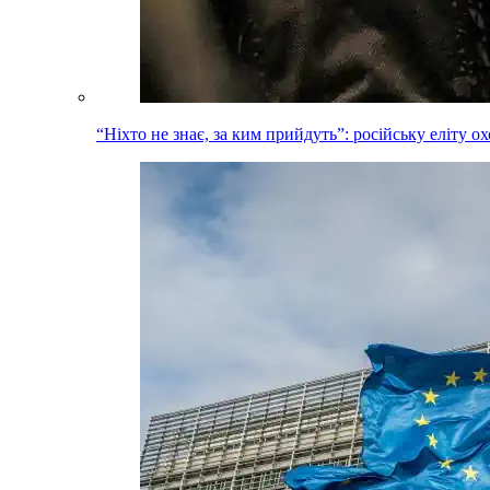
“Ніхто не знає, за ким прийдуть”: російську еліту