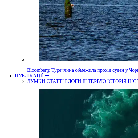
Bloomberg: Туреччина обмежила прохід суден у Чорн
ПУБЛІКАЦІЇ
ДУМКИ
СТАТТІ
БЛОГИ
ІНТЕРВ'Ю
ІСТОРІЯ
ІНО