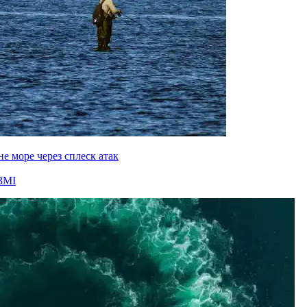
е море через сплеск атак
ЗМІ