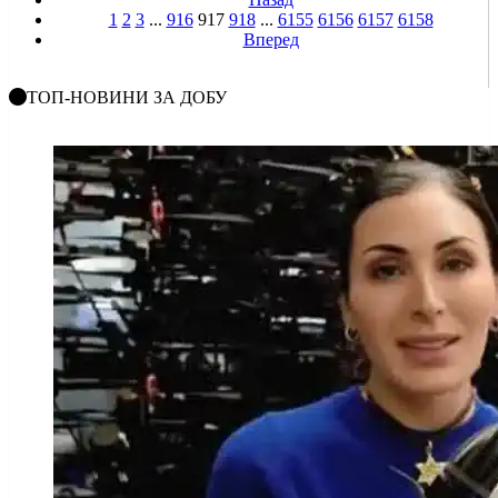
1
2
3
...
916
917
918
...
6155
6156
6157
6158
Вперед
ТОП-НОВИНИ ЗА ДОБУ