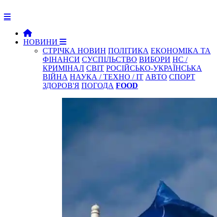
НОВИНИ
СТРІЧКА НОВИН
ПОЛІТИКА
ЕКОНОМІКА ТА
ФІНАНСИ
СУСПІЛЬСТВО
ВИБОРИ
НС /
КРИМІНАЛ
СВІТ
РОСІЙСЬКО-УКРАЇНСЬКА
ВІЙНА
НАУКА / ТЕХНО / IT
АВТО
СПОРТ
ЗДОРОВ'Я
ПОГОДА
FOOD