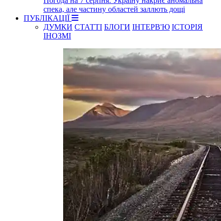
Погода на 7 серпня: Україну накриє аномальна
спека, але частину областей заллють дощі
ПУБЛІКАЦІЇ
ДУМКИ
СТАТТІ
БЛОГИ
ІНТЕРВ'Ю
ІСТОРІЯ
ІНОЗМІ