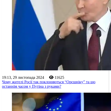
19:13, 29 листопада 2024
11625
Чому жителі Росії так поклоняються “Орєшніку” та що
останнім часом у Путіна з руками?