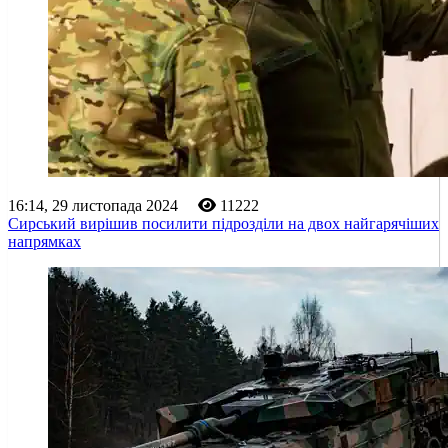
16:14, 29 листопада 2024
11222
Сирський вирішив посилити підрозділи на двох найгарячіших
напрямках