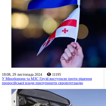
18:08, 29 листопада 2024
11195
У Міноборони та МЗС Грузії виступили проти рішення
проросійської влади призупинити євроінтеграцію