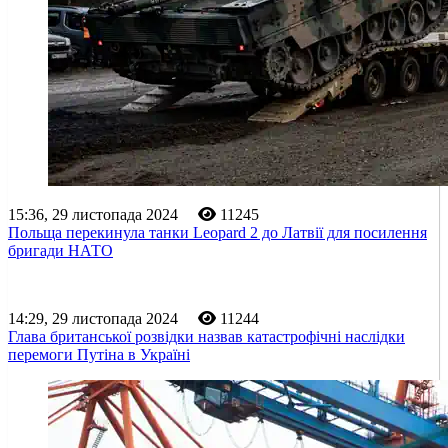
15:36, 29 листопада 2024
11245
Польща перекинула танки Leopard 2 до Латвії для посилення
бригади НАТО
14:29, 29 листопада 2024
11244
Глава британської розвідки назвав катастрофічні наслідки
перемоги Путіна в Україні