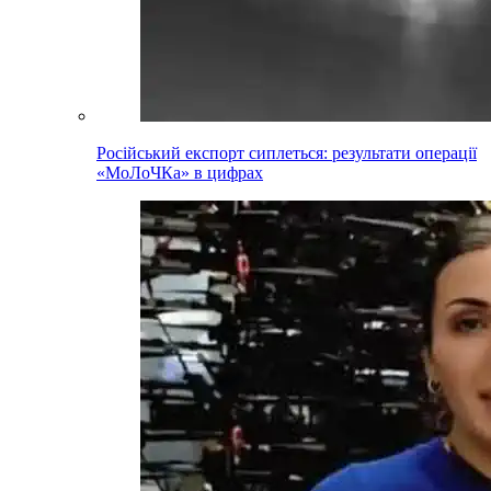
Російський експорт сиплеться: результати операції
«МоЛоЧКа» в цифрах