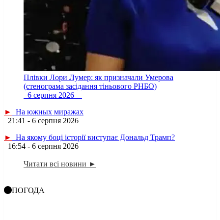
Плівки Лори Лумер: як призначали Умерова
(стенограма засідання тіньового РНБО)
6 серпня 2026
►
На южных миражах
21:41 - 6 серпня 2026
►
На якому боці історії виступає Дональд Трамп?
16:54 - 6 серпня 2026
Читати всі новини ►
ПОГОДА