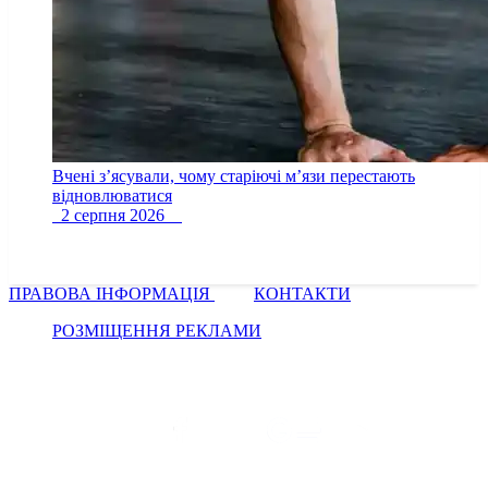
Вчені з’ясували, чому старіючі м’язи перестають
відновлюватися
2 серпня 2026
ПРАВОВА ІНФОРМАЦІЯ
КОНТАКТИ
РОЗМІЩЕННЯ РЕКЛАМИ