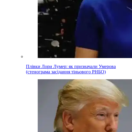
Плівки Лори Лумер: як призначали Умерова
(стенограма засідання тіньового РНБО)