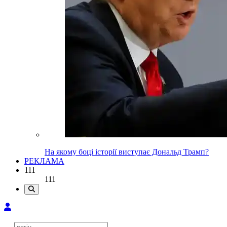
На якому боці історії виступає Дональд Трамп?
РЕКЛАМА
111
111