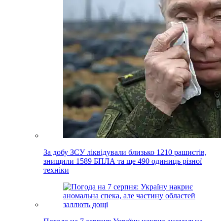
За добу ЗСУ ліквідували близько 1210 рашистів,
знищили 1589 БПЛА та ще 490 одиниць різної
техніки