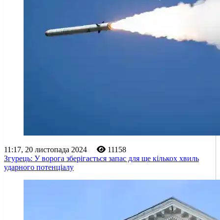
11:17, 20 листопада 2024
11158
Згурець: У ворога зберігається запас для ще кількох хвиль
ударного потенціалу