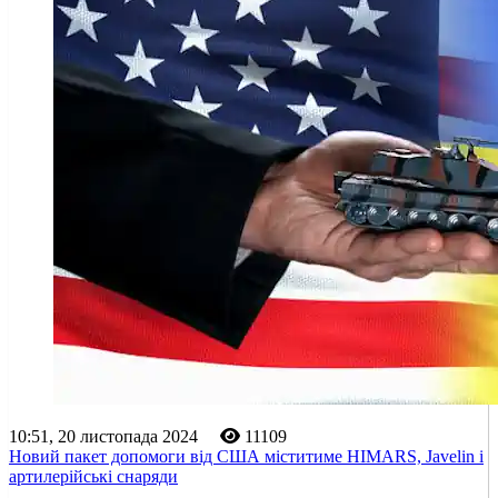
10:51, 20 листопада 2024
11109
Новий пакет допомоги від США міститиме HIMARS, Javelin і
артилерійські снаряди