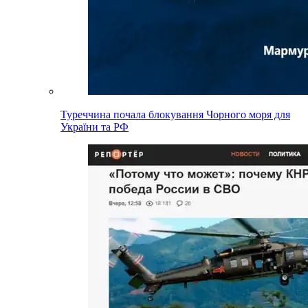
Туреччина почала блокування Чорного моря для
України та РФ