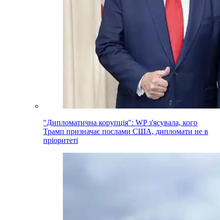
"Дипломатична корупція": WP з'ясувала, кого
Трамп призначає послами США, дипломати не в
пріоритеті