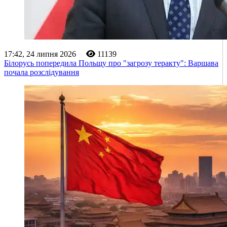
17:42, 24 липня 2026
11139
Білорусь попередила Польщу про "загрозу теракту": Варшава
почала розслідування