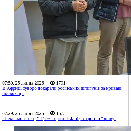
07:50, 25 липня 2026
1791
В Африці суворо покарали російських шпигунів за криваві
провокації
07:29, 25 липня 2026
1573
"Пекельні санкції" Грема проти РФ під загрозою "зриву"