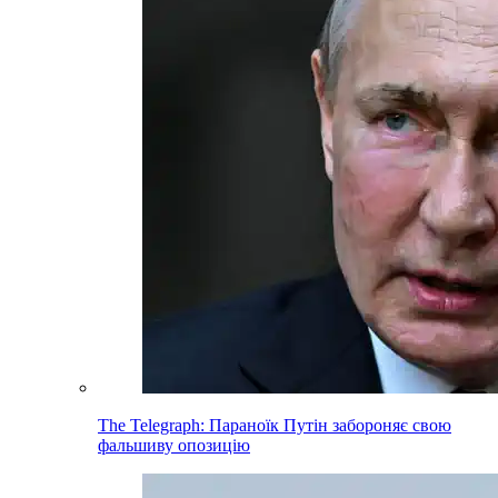
The Telegraph: Параноїк Путін забороняє свою
фальшиву опозицію