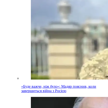
«Буде важче, ніж було»: Мадяр пояснив, коли
завершиться війна з Росією