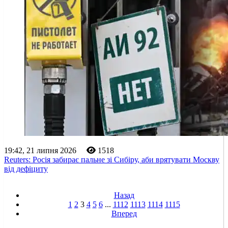
19:42, 21 липня 2026
1518
Reuters: Росія забирає пальне зі Сибіру, аби врятувати Москву
від дефіциту
Назад
1
2
3
4
5
6
...
1112
1113
1114
1115
Вперед