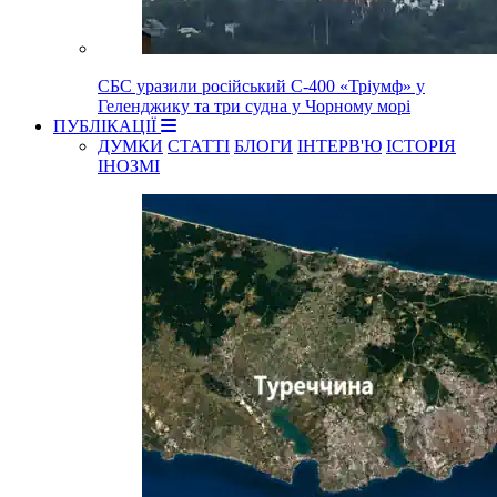
СБС уразили російський С-400 «Тріумф» у
Геленджику та три судна у Чорному морі
ПУБЛІКАЦІЇ
ДУМКИ
СТАТТІ
БЛОГИ
ІНТЕРВ'Ю
ІСТОРІЯ
ІНОЗМІ