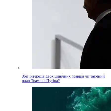
Збіг інтересів двох цинічних гравців чи таємний
план Трампа і Путіна?