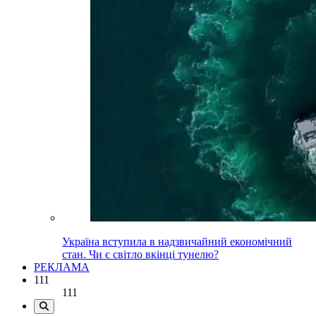
Україна вступила в надзвичайний економічний
стан. Чи є світло вкінці тунелю?
РЕКЛАМА
111
111