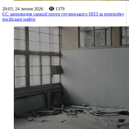
20:03, 24 липня 2026
1379
ЄС запровадив санкції проти грузинського НПЗ за переробку
російської нафти