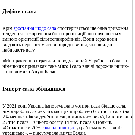
Дефіцит сала
Крім
зростання щодо сала
спостерігається ще одна тривожна
тенденція – скорочення його пропозиції, що пояснюється
зміною орієнтації сільгоспвиробників. Вони зараз вони
віддають перевагу м'ясній породі свиней, які швидко
набирають вагу.
«Ми практично втратили породу свиней Українська біла, а на
німецьких прилавках таке м'ясо і сало вдвічі дорожче інших»,
– повідомила Ануш Балян.
Імпорт сала збільшився
У 2021 році Україна імпортувала в чотири рази більше сала,
ніж виробляє. За дев’ять місяців вироблено 6,5 тис. т сала (на
2% менше, ніж за дев’ять місяців минулого року), імпортовано
25 тис.т сала – з цього обсягу 14 тис. т сала з Польщі.
«Отож тільки 20%
сала на полицях
українських магазинів –
українське», – підсумувала Ануш Балян.