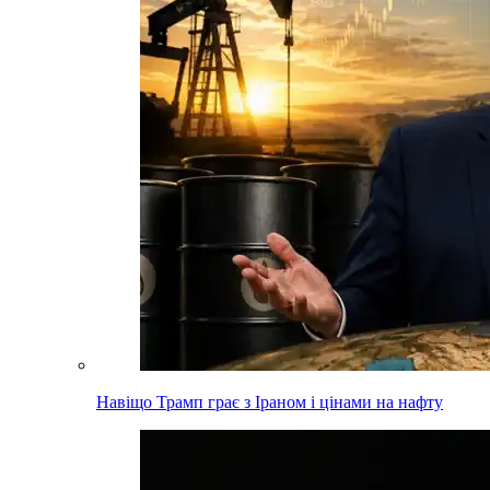
Навіщо Трамп грає з Іраном і цінами на нафту