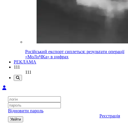
Російський експорт сиплеться: результати операції
«МоЛоЧКа» в цифрах
РЕКЛАМА
111
111
Відновити пароль
Реєстрація
Увійти