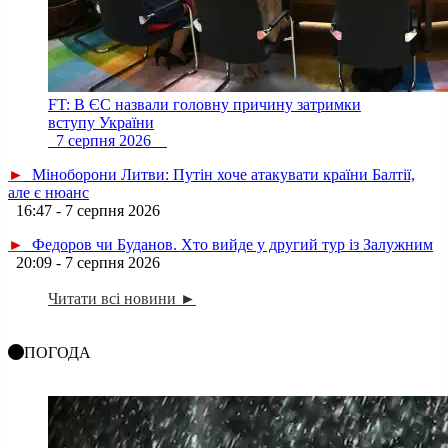
FT: В ЄС назвали головну причину затримки
вступу України
7 серпня 2026
►
Міноборони Литви: Путін хоче атакувати країни Балтії,
але є нюанс
16:47 - 7 серпня 2026
►
Федоров чи Буданов. Хто вийде у другий тур із Залужним
20:09 - 7 серпня 2026
Читати всі новини ►
ПОГОДА