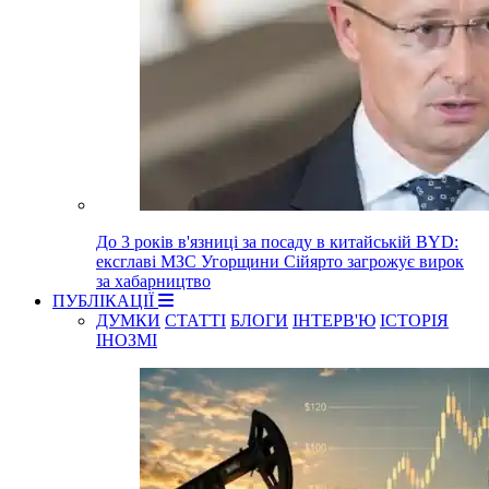
До 3 років в'язниці за посаду в китайській BYD:
ексглаві МЗС Угорщини Сійярто загрожує вирок
за хабарництво
ПУБЛІКАЦІЇ
ДУМКИ
СТАТТІ
БЛОГИ
ІНТЕРВ'Ю
ІСТОРІЯ
ІНОЗМІ