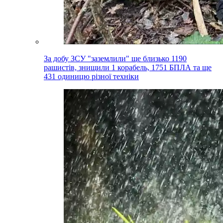
За добу ЗСУ "заземлили" ще близько 1190
рашистів, знищили 1 корабель, 1751 БПЛА та ще
431 одиницю різної техніки