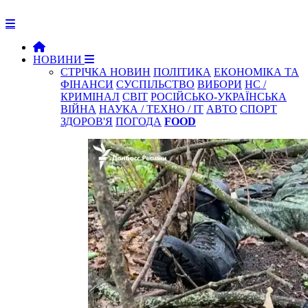
НОВИНИ
СТРІЧКА НОВИН
ПОЛІТИКА
ЕКОНОМІКА ТА
ФІНАНСИ
СУСПІЛЬСТВО
ВИБОРИ
НС /
КРИМІНАЛ
СВІТ
РОСІЙСЬКО-УКРАЇНСЬКА
ВІЙНА
НАУКА / ТЕХНО / IT
АВТО
СПОРТ
ЗДОРОВ'Я
ПОГОДА
FOOD