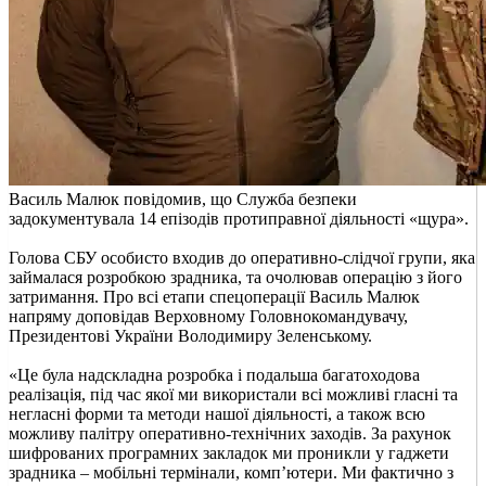
Василь Малюк повідомив, що Служба безпеки
задокументувала 14 епізодів протиправної діяльності «щура».
Голова СБУ особисто входив до оперативно-слідчої групи, яка
займалася розробкою зрадника, та очолював операцію з його
затримання. Про всі етапи спецоперації Василь Малюк
напряму доповідав Верховному Головнокомандувачу,
Президентові України Володимиру Зеленському.
«Це була надскладна розробка і подальша багатоходова
реалізація, під час якої ми використали всі можливі гласні та
негласні форми та методи нашої діяльності, а також всю
можливу палітру оперативно-технічних заходів. За рахунок
шифрованих програмних закладок ми проникли у гаджети
зрадника ‒ мобільні термінали, комп’ютери. Ми фактично з