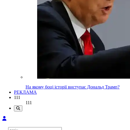
На якому боці історії виступає Дональд Трамп?
РЕКЛАМА
111
111