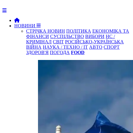
НОВИНИ
СТРІЧКА НОВИН
ПОЛІТИКА
ЕКОНОМІКА ТА
ФІНАНСИ
СУСПІЛЬСТВО
ВИБОРИ
НС /
КРИМІНАЛ
СВІТ
РОСІЙСЬКО-УКРАЇНСЬКА
ВІЙНА
НАУКА / ТЕХНО / IT
АВТО
СПОРТ
ЗДОРОВ'Я
ПОГОДА
FOOD