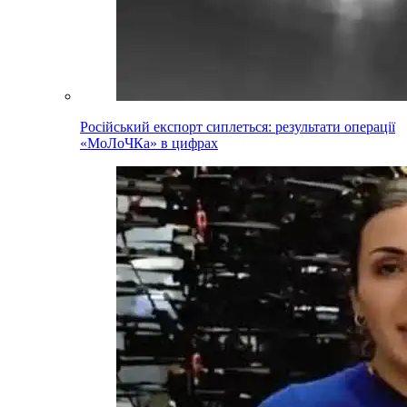
Російський експорт сиплеться: результати операції
«МоЛоЧКа» в цифрах