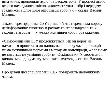
ним жили, проводили аудіо- і відеоконтроль. У процесі цього
всього нам вдалося якісно задокументувати збір і передачу
зрадником відповідної інформації ворогу», ‒ сказав Василь
Малюк.
Також через зрадника СБУ тривалий час передавала ворогу
дезінформацію: спочатку в рамках контррозвідувальних
заходів, а згодом — у межах кримінального провадження.
«Самоочищення СБУ продовжується. Як би ворог не
намагався проникати до наших лав – він думає, що володіє
усіма можливими формами і методами конспірації, – але йому
не вдасться це успішно зробити. Оскільки ми їх своєчасно і
виявляємо, і документуємо, і затримуємо», ‒ сказав Василь
Малюк.
Про деталі цієї спецоперації СБУ повідомить найближчим
часом.