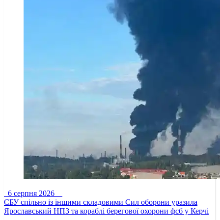
6 серпня 2026
СБУ спільно із іншими складовими Сил оборони уразила
Ярославський НПЗ та кораблі берегової охорони фсб у Керчі