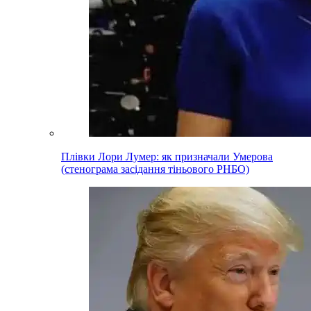
Плівки Лори Лумер: як призначали Умерова
(стенограма засідання тіньового РНБО)