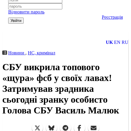
Відновити пароль
Реєстрація
Увійти
UK
EN
RU
Новини
,
НС, кримінал
СБУ викрила топового
«щура» фсб у своїх лавах!
Затримував зрадника
сьогодні зранку особисто
Голова СБУ Василь Малюк