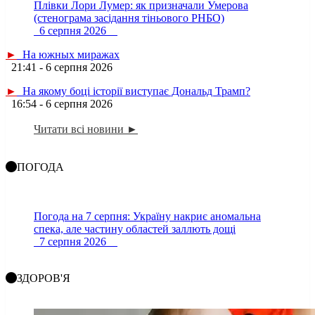
Плівки Лори Лумер: як призначали Умерова
(стенограма засідання тіньового РНБО)
6 серпня 2026
►
На южных миражах
21:41 - 6 серпня 2026
►
На якому боці історії виступає Дональд Трамп?
16:54 - 6 серпня 2026
Читати всі новини ►
ПОГОДА
Погода на 7 серпня: Україну накриє аномальна
спека, але частину областей заллють дощі
7 серпня 2026
ЗДОРОВ'Я