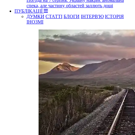
Погода на 7 серпня: Україну накриє аномальна
спека, але частину областей заллють дощі
ПУБЛІКАЦІЇ
ДУМКИ
СТАТТІ
БЛОГИ
ІНТЕРВ'Ю
ІСТОРІЯ
ІНОЗМІ