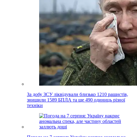
За добу ЗСУ ліквідували близько 1210 рашистів,
знищили 1589 БПЛА та ще 490 одиниць різної
техніки