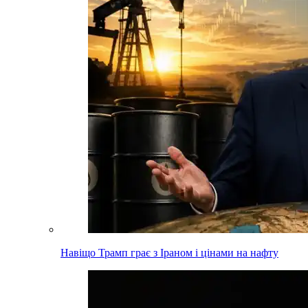
Навіщо Трамп грає з Іраном і цінами на нафту