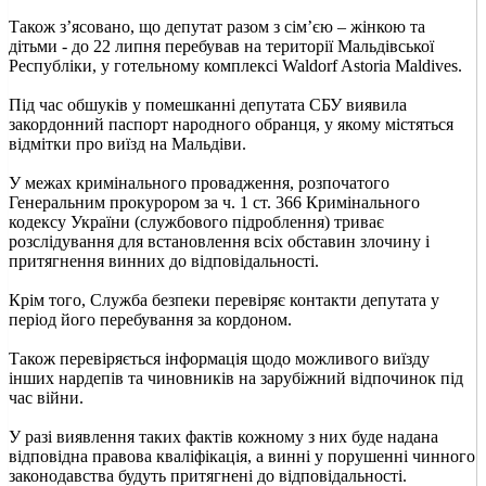
Також з’ясовано, що депутат разом з сім’єю – жінкою та
дітьми - до 22 липня перебував на території Мальдівської
Республіки, у готельному комплексі Waldorf Astoria Maldives.
Під час обшуків у помешканні депутата СБУ виявила
закордонний паспорт народного обранця, у якому містяться
відмітки про виїзд на Мальдіви.
У межах кримінального провадження, розпочатого
Генеральним прокурором за ч. 1 ст. 366 Кримінального
кодексу України (службового підроблення) триває
розслідування для встановлення всіх обставин злочину і
притягнення винних до відповідальності.
Крім того, Служба безпеки перевіряє контакти депутата у
період його перебування за кордоном.
Також перевіряється інформація щодо можливого виїзду
інших нардепів та чиновників на зарубіжний відпочинок під
час війни.
У разі виявлення таких фактів кожному з них буде надана
відповідна правова кваліфікація, а винні у порушенні чинного
законодавства будуть притягнені до відповідальності.