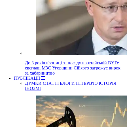
До 3 років в'язниці за посаду в китайській BYD:
ексглаві МЗС Угорщини Сійярто загрожує вирок
за хабарництво
ПУБЛІКАЦІЇ
ДУМКИ
СТАТТІ
БЛОГИ
ІНТЕРВ'Ю
ІСТОРІЯ
ІНОЗМІ