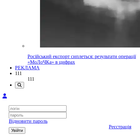
Російський експорт сиплеться: результати операції
«МоЛоЧКа» в цифрах
РЕКЛАМА
111
111
Відновити пароль
Реєстрація
Увійти