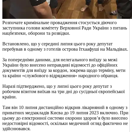
Розпочате кримінальне провадження стосується діючого
заступника голови комітету Верховної Ради України з питань
нацбезпеки, оборони та розвідки.
Встановлено, що у середині липня цього року депутат
перебував в одному з готелів острова Ітхаафуші на Мальдівах.
За попередніми даними, для нелегального виїзду за межі
України було внесено неправдиві відомості до офіційних
документів для виїзду за кордон, зокрема щодо терміну, мети
та країни «службового відрядження» народного обранця.
Наразі підтверджено, що у липні цього року депутат з
робочим візитом виїхав на три дні до сусідньої європейської
країни.
Там він 10 липня дистанційно відкрив лікарняний в одному з
приватних медзакладів Києва до 19 липня 2023 включно. При
цьому до електронної системи охорони здоров’я було внесено
недостовірні відомості, оскільки медичний огляд фактично не
здійснювався.