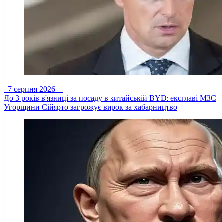
7 серпня 2026
До 3 років в'язниці за посаду в китайській BYD: ексглаві МЗС
Угорщини Сійярто загрожує вирок за хабарництво