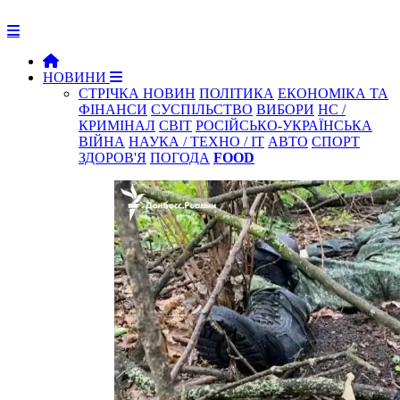
НОВИНИ
СТРІЧКА НОВИН
ПОЛІТИКА
ЕКОНОМІКА ТА
ФІНАНСИ
СУСПІЛЬСТВО
ВИБОРИ
НС /
КРИМІНАЛ
СВІТ
РОСІЙСЬКО-УКРАЇНСЬКА
ВІЙНА
НАУКА / ТЕХНО / IT
АВТО
СПОРТ
ЗДОРОВ'Я
ПОГОДА
FOOD