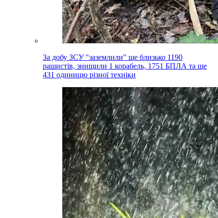
За добу ЗСУ "заземлили" ще близько 1190
рашистів, знищили 1 корабель, 1751 БПЛА та ще
431 одиницю різної техніки