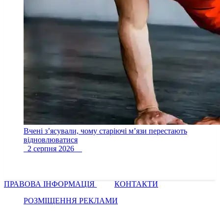
Вчені з’ясували, чому старіючі м’язи перестають
відновлюватися
2 серпня 2026
ПРАВОВА ІНФОРМАЦІЯ
КОНТАКТИ
РОЗМІЩЕННЯ РЕКЛАМИ