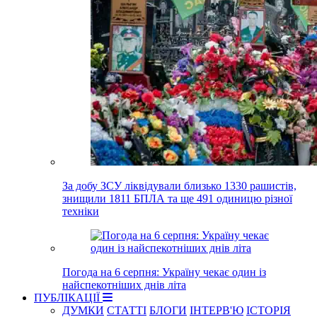
За добу ЗСУ ліквідували близько 1330 рашистів,
знищили 1811 БПЛА та ще 491 одиницю різної
техніки
Погода на 6 серпня: Україну чекає один із
найспекотніших днів літа
ПУБЛІКАЦІЇ
ДУМКИ
СТАТТІ
БЛОГИ
ІНТЕРВ'Ю
ІСТОРІЯ