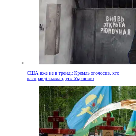
США вже не в тренді: Кремль оголосив, хто
насправді «командує» Україною