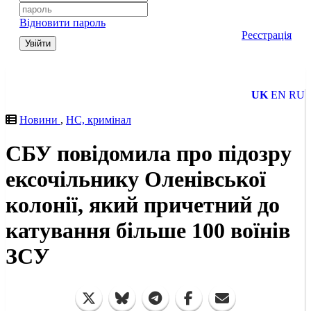
Відновити пароль
Реєстрація
Увійти
UK
EN
RU
Новини
,
НС, кримінал
СБУ повідомила про підозру
ексочільнику Оленівської
колонії, який причетний до
катування більше 100 воїнів
ЗСУ