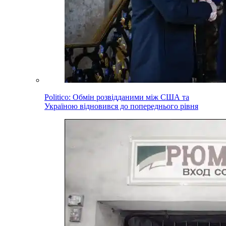
Politico: Обмін розвідданими між США та
Україною відновився до попереднього рівня