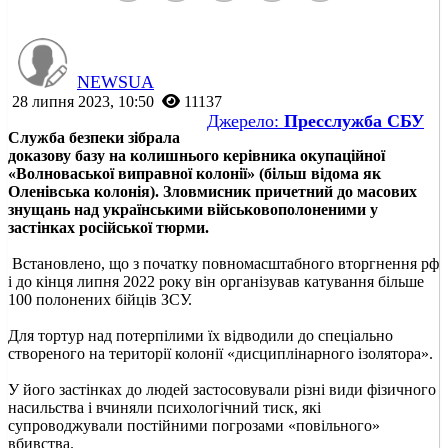
NEWSUA
28 липня 2023, 10:50
11137
Джерело:
Пресслужба СБУ
Служба безпеки зібрала
доказову базу на колишнього керівника окупаційної
«Волноваської виправної колонії» (більш відома як
Оленівська колонія). Зловмисник причетний до масових
знущань над українськими військовополоненими у
застінках російської тюрми.
Встановлено, що з початку повномасштабного вторгнення рф
і до кінця липня 2022 року він організував катування більше
100 полонених бійців ЗСУ.
Для тортур над потерпілими їх відводили до спеціально
створеного на території колонії «дисциплінарного ізолятора».
У його застінках до людей застосовували різні види фізичного
насильства і вчиняли психологічний тиск, які
супроводжували постійними погрозами «повільного»
вбивства.