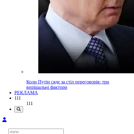
Коли Путін сяде за стіл переговорів: три
вирішальні фактори
РЕКЛАМА
111
111