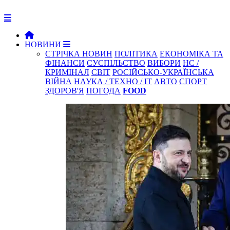
НОВИНИ
СТРІЧКА НОВИН
ПОЛІТИКА
ЕКОНОМІКА ТА
ФІНАНСИ
СУСПІЛЬСТВО
ВИБОРИ
НС /
КРИМІНАЛ
СВІТ
РОСІЙСЬКО-УКРАЇНСЬКА
ВІЙНА
НАУКА / ТЕХНО / IT
АВТО
СПОРТ
ЗДОРОВ'Я
ПОГОДА
FOOD