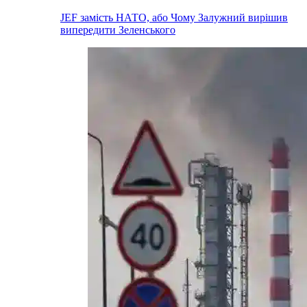
JEF замість НАТО, або Чому Залужний вирішив
випередити Зеленського