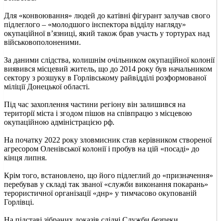
Для «конвоювання» людей до катівні фігурант залучав свого
підлеглого – «молодшого інспектора відділу нагляду»
окупаційної в’язниці, який також брав участь у тортурах над
військовополоненими.
За даними слідства, колишнім очільником окупаційної колонії
виявився місцевий житель, що до 2014 року був начальником
сектору з розшуку в Горлівському райвідділі розформованої
міліції Донецької області.
Під час захоплення частини регіону він залишився на
території міста і згодом пішов на співпрацю з місцевою
окупаційною адміністрацією рф.
На початку 2022 року зловмисник став керівником створеної
агресором Оленівської колонії і пробув на цій «посаді» до
кінця липня.
Крім того, встановлено, що його підлеглий до «призначення»
перебував у складі так званої «служби виконання покарань»
терористичної організації «днр» у тимчасово окупованій
Горлівці.
На підставі зібраних доказів слідчі Служби безпеки