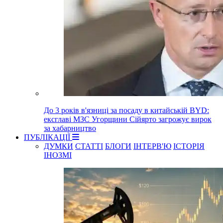
До 3 років в'язниці за посаду в китайській BYD:
ексглаві МЗС Угорщини Сійярто загрожує вирок
за хабарництво
ПУБЛІКАЦІЇ
ДУМКИ
СТАТТІ
БЛОГИ
ІНТЕРВ'Ю
ІСТОРІЯ
ІНОЗМІ