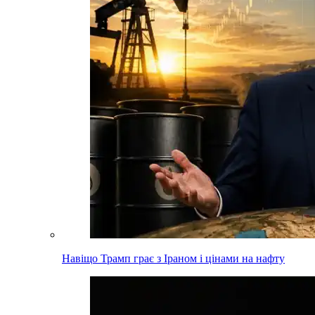
Навіщо Трамп грає з Іраном і цінами на нафту