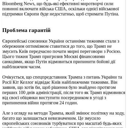
Bloomberg News, що будь-які ефективні миротворчі сили
повинні включати війська США, оскільки однієї військової
підтримки Європи буде недостатньо, щоб стримати Путіна.
Проблема гарантій
Європейські союзники України останніми тижнями стали з
обережним оптимізмом ставитися до того, що Трамп не
змусить Київ передчасно почати мирні переговори з Росією.
Цього тижня Трамп пригрозив Москві фінансовими
санкціями, якщо Путін відмовиться припинити бойові дії
найближчим часом.
Очікується, що спецпредставник Трампа з питань України та
Росії Кіт Келлог відвідає Київ найближчими тижнями. Він
заявив, що хотів би, щоб рішення було знайдено протягом
перших 100 днів адміністрації, після того як Трамп відмовився
від своєї обіцянки виступити посередником в угоді з
припинення війни протягом 24 годин.
Але з огляду на методи Трампа, який змінює політику на ходу,
багато що залишається невизначеним. Це змусило
європейських союзників турбуватися про масштаб будь-яких