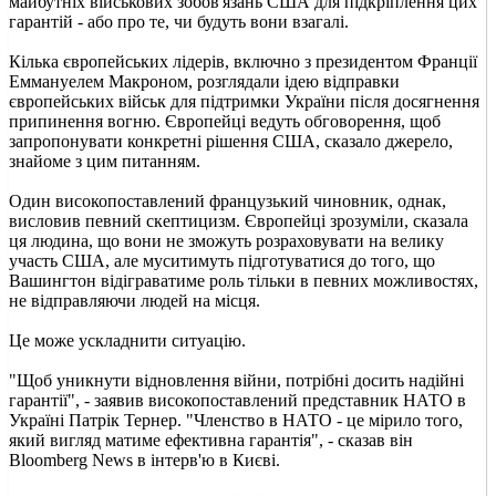
майбутніх військових зобов'язань США для підкріплення цих
гарантій - або про те, чи будуть вони взагалі.
Кілька європейських лідерів, включно з президентом Франції
Еммануелем Макроном, розглядали ідею відправки
європейських військ для підтримки України після досягнення
припинення вогню. Європейці ведуть обговорення, щоб
запропонувати конкретні рішення США, сказало джерело,
знайоме з цим питанням.
Один високопоставлений французький чиновник, однак,
висловив певний скептицизм. Європейці зрозуміли, сказала
ця людина, що вони не зможуть розраховувати на велику
участь США, але муситимуть підготуватися до того, що
Вашингтон відіграватиме роль тільки в певних можливостях,
не відправляючи людей на місця.
Це може ускладнити ситуацію.
"Щоб уникнути відновлення війни, потрібні досить надійні
гарантії", - заявив високопоставлений представник НАТО в
Україні Патрік Тернер. "Членство в НАТО - це мірило того,
який вигляд матиме ефективна гарантія", - сказав він
Bloomberg News в інтерв'ю в Києві.