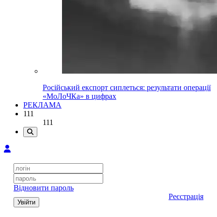
Російський експорт сиплеться: результати операції
«МоЛоЧКа» в цифрах
РЕКЛАМА
111
111
Відновити пароль
Реєстрація
Увійти