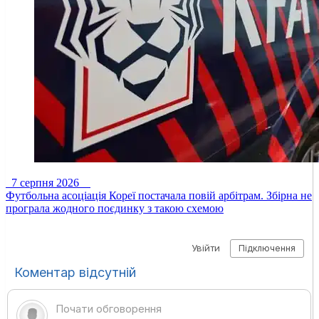
7 серпня 2026
Футбольна асоціація Кореї постачала повій арбітрам. Збірна не
програла жодного поєдинку з такою схемою