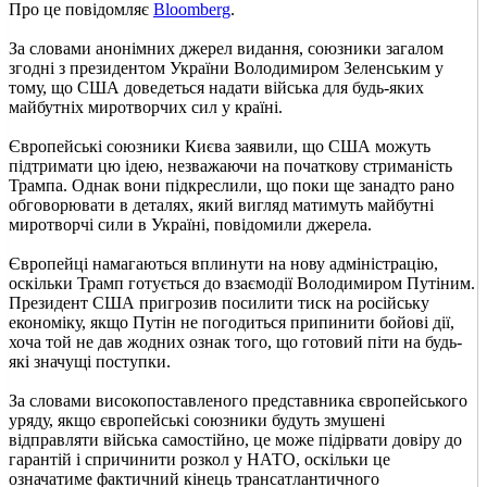
Про це повідомляє
Bloomberg
.
За словами анонімних джерел видання, союзники загалом
згодні з президентом України Володимиром Зеленським у
тому, що США доведеться надати війська для будь-яких
майбутніх миротворчих сил у країні.
Європейські союзники Києва заявили, що США можуть
підтримати цю ідею, незважаючи на початкову стриманість
Трампа. Однак вони підкреслили, що поки ще занадто рано
обговорювати в деталях, який вигляд матимуть майбутні
миротворчі сили в Україні, повідомили джерела.
Європейці намагаються вплинути на нову адміністрацію,
оскільки Трамп готується до взаємодії Володимиром Путіним.
Президент США пригрозив посилити тиск на російську
економіку, якщо Путін не погодиться припинити бойові дії,
хоча той не дав жодних ознак того, що готовий піти на будь-
які значущі поступки.
За словами високопоставленого представника європейського
уряду, якщо європейські союзники будуть змушені
відправляти війська самостійно, це може підірвати довіру до
гарантій і спричинити розкол у НАТО, оскільки це
означатиме фактичний кінець трансатлантичного