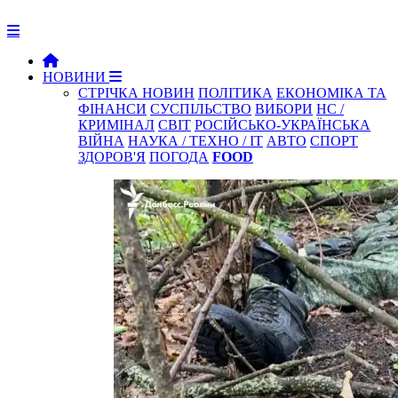
НОВИНИ
СТРІЧКА НОВИН
ПОЛІТИКА
ЕКОНОМІКА ТА
ФІНАНСИ
СУСПІЛЬСТВО
ВИБОРИ
НС /
КРИМІНАЛ
СВІТ
РОСІЙСЬКО-УКРАЇНСЬКА
ВІЙНА
НАУКА / ТЕХНО / IT
АВТО
СПОРТ
ЗДОРОВ'Я
ПОГОДА
FOOD