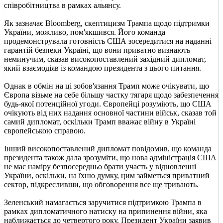
співробітництва в рамках альянсу.
Як зазначає Bloomberg, скептицизм Трампа щодо підтримки
України, можливо, пом'якшився. Його команда
продемонструвала готовність США зосередитися на наданні
гарантій безпеки Україні, що вони приватно визнають
неминучим, сказав високопоставлений західний дипломат,
який взаємодіяв із командою президента з цього питання.
Однак в обмін на ці зобов'язання Трамп може очікувати, що
Європа візьме на себе більшу частку тягаря щодо забезпечення
будь-якої потенційної угоди. Європейці розуміють, що США
очікують від них надання основної частини військ, сказав той
самий дипломат, оскільки Трамп вважає війну в Україні
європейською справою.
Інший високопоставлений дипломат повідомив, що команда
президента також дала зрозуміти, що нова адміністрація США
не має наміру безпосередньо брати участь у відновленні
України, оскільки, на їхню думку, цим займеться приватний
сектор, підкресливши, що обговорення все ще тривають.
Зеленський намагається заручитися підтримкою Трампа в
рамках дипломатичного натиску на припинення війни, яка
наближається до четвертого року. Президент України заявив