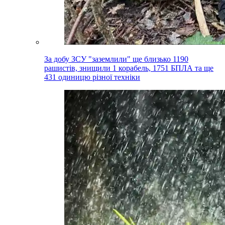
За добу ЗСУ "заземлили" ще близько 1190
рашистів, знищили 1 корабель, 1751 БПЛА та ще
431 одиницю різної техніки